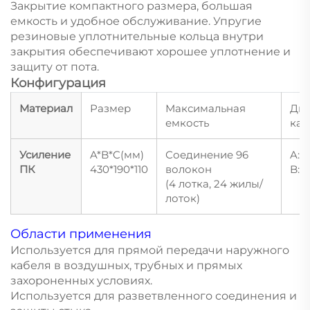
Закрытие компактного размера, большая
емкость и удобное обслуживание. Упругие
резиновые уплотнительные кольца внутри
закрытия обеспечивают хорошее уплотнение и
защиту от пота.
Конфигурация
Материал
Размер
Максимальная
Ди
емкость
каб
Усиление
A*B*C(мм)
Соединение 96
A: 
ПК
430*190*110
волокон
B: 
(4 лотка, 24 жилы/
лоток)
Области применения
Используется для прямой передачи наружного
кабеля в воздушных, трубных и прямых
захороненных условиях.
Используется для разветвленного соединения и