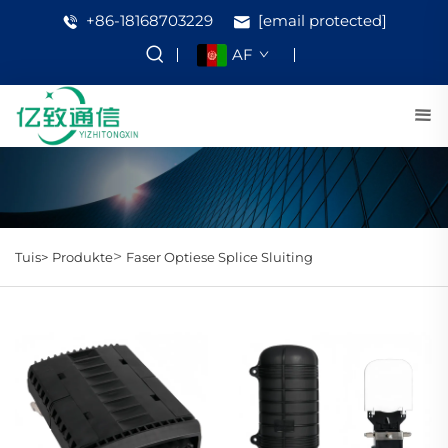
+86-18168703229
[email protected]
AF
>
Tuis>
Produkte
Faser Optiese Splice Sluiting