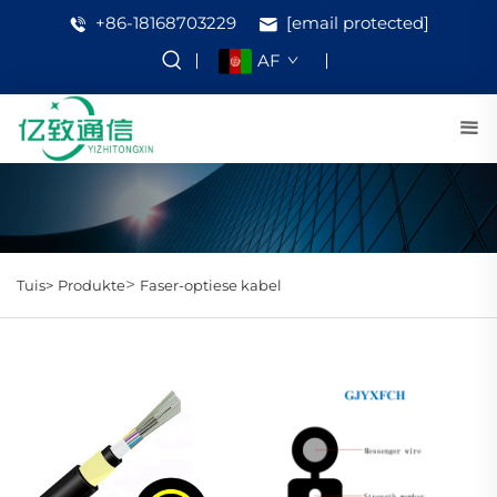
+86-18168703229
[email protected]
AF
>
Tuis>
Produkte
Faser-optiese kabel