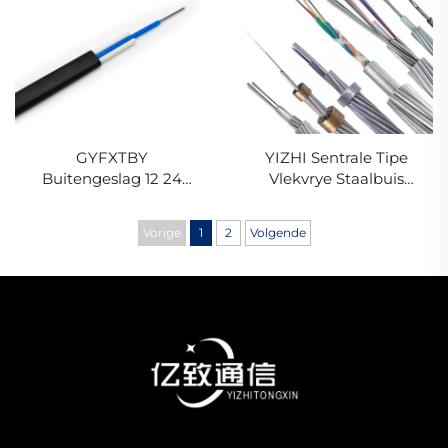
GYFXTBY
YIZHI Sentrale Tipe
Buitengeslag 12 24
Vlekvrye Staalbuis
kern Enkel Modus
OPGW Kabel
Lugkabel Optiese
Vorige
1
2
Volgende
Vlieskabel