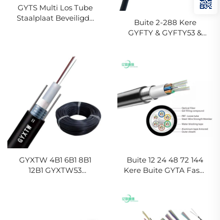
GYTS Multi Los Tube
Staalplaat Beveiligde
Buite 2-288 Kere
(CST)Kabel
GYFTY & GYFTY53 &
GYFTY63 Buite Faser
Optiese Kabel
GYXTW 4B1 6B1 8B1
Buite 12 24 48 72 144
12B1 GYXTW53
Kere Buite GYTA Faser
Volstraalkabel
Optiese Kabel