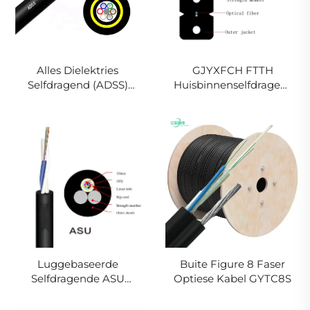
Alles Dielektries
GJYXFCH FTTH
Selfdragend (ADSS)
Huisbinnenselfdragende
Volstraalkabel
Vlieskabel Optiese
Kabel
Luggebaseerde
Buite Figure 8 Faser
Selfdragende ASU
Optiese Kabel GYTC8S
Volstraalkabel