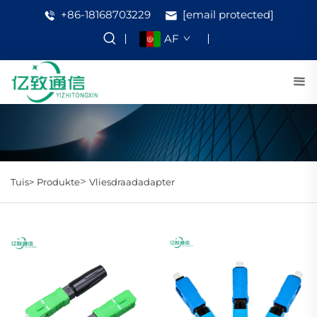
+86-18168703229
[email protected]
AF
>
Tuis>
Produkte
Vliesdraadadapter