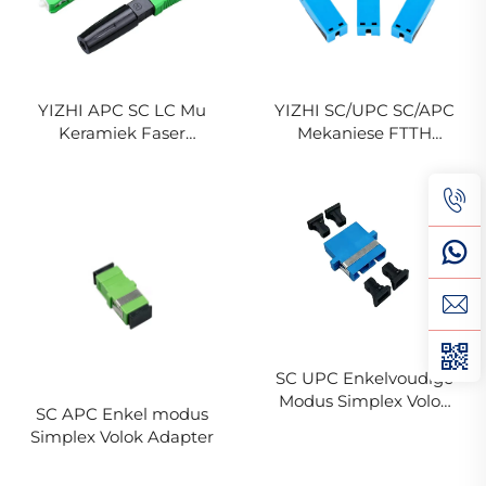
YIZHI APC SC LC Mu
YIZHI SC/UPC SC/APC
Keramiek Faser
Mekaniese FTTH
Optiese Koppelaar
Optiese Skerweg
Vinnige Koppelaar
SC UPC Enkelvoudige
Modus Simplex Volok
SC APC Enkel modus
Adapter
Simplex Volok Adapter