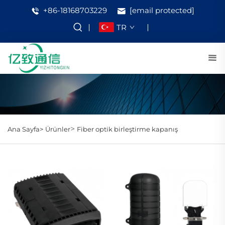
+86-18168703229
[email protected]
TR
>
Ana Sayfa>
Ürünler
Fiber optik birleştirme kapanış