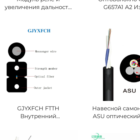
увеличения дальности
G657A1 A2 И
FPV БПЛА Дрон
Нечувствите
Одномодо
Оригинальны
Навесной само
GJYXFCH FTTH
ASU оптический
Внутренний
самонесущий
оптический кабель