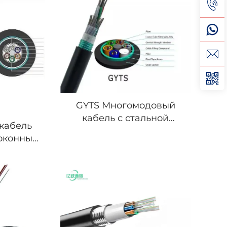
GYTS Многомодовый
кабель с стальной
кабель
ленточной броней (CST)
оконный
и многими свободными
отной
трубками
й