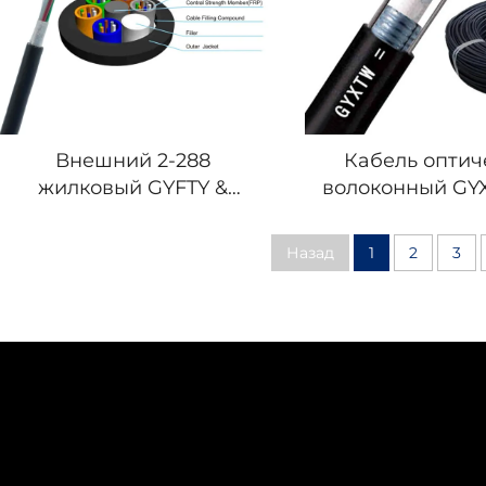
Внешний 2-288
Кабель оптич
жилковый GYFTY &
волоконный GY
GYFTY53 & GYFTY63
6B1 8B1 12B1 
Внешний Кабель
Назад
1
2
3
Оптического Волокна