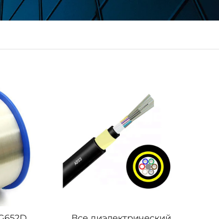
G652D
Все диэлектрический