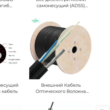
згиб
самонесущий (ADSS)
льный
оптический кабель
вый
й Цвет
несущий
Внешний Кабель
 кабель
Оптического Волокна
Фигура 8 GYTC8S