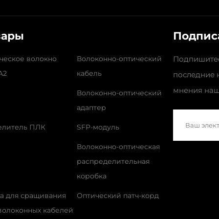
вары
Подпис
ческое волокно
Волоконно-оптический
Подпишитес
A2
кабель
последние 
мнения наш
Волоконно-оптический
адаптер
елитель ПЛК
SFP-модуль
Волоконно-оптическая
распределительная
коробка
а для сращивания
Оптический патч-корд
волоконных кабелей