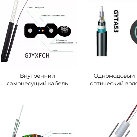
Внутренний
Одномодовый 
самонесущий кабель
оптический вол
оптический волоконный
GYTA53 с пл
FTTH GJYXFCH
оболочко