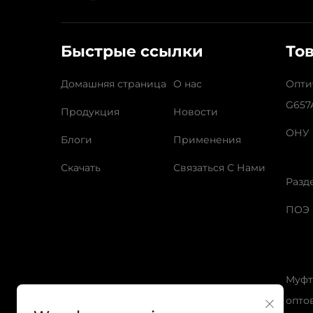
Быстрые ссылки
То
Домашняя страница
О нас
Опти
G657
Продукция
Новости
ОНУ
Блоги
Применения
Скачать
Связаться С Нами
Разд
ПОЭ
Муфт
опто