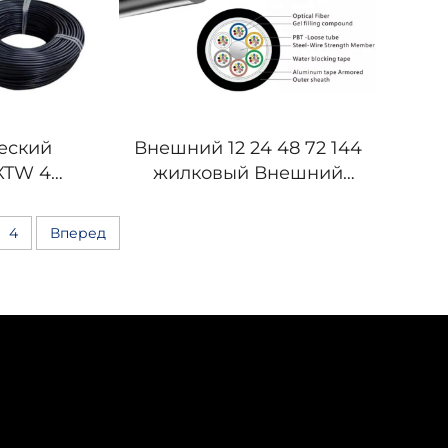
еский
Внешний 12 24 48 72 144
XTW 4B1
жилковый Внешний
GYXTW53
Кабель Оптического
Волокна GYTA
4
Вперед