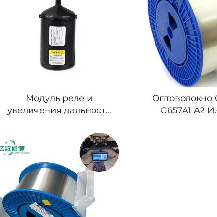
Модуль реле и
Оптоволокно 
увеличения дальности
G657A1 A2 И
FPV БПЛА Дрон
Нечувствите
Одномодо
Оригинальны