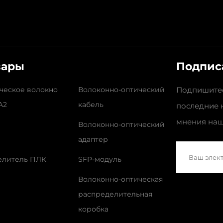
вары
Подпис
ческое волокно
Волоконно-оптический
Подпишитес
A2
кабель
последние 
мнения наш
Волоконно-оптический
адаптер
елитель ПЛК
SFP-модуль
Волоконно-оптическая
распределительная
коробка