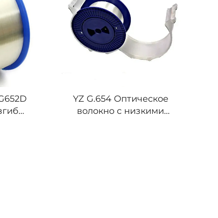
G652D
YZ G.654 Оптическое
згиб
волокно с низкими
льный
потерями и устойчивое
вый
к изгибам
й Цвет