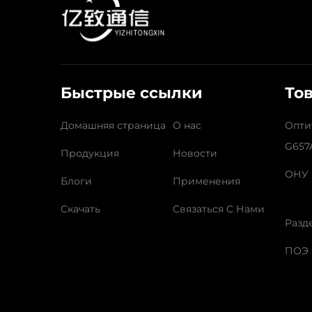
Быстрые ссылки
То
Домашняя страница
О нас
Опти
G657
Продукция
Новости
ОНУ
Блоги
Применения
Скачать
Связаться С Нами
Разд
ПОЭ