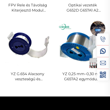
FPV Rele és Távolság
Optikai vezeték
Kiterjesztő Modul
G652D G657A1 A2
Drona Repülő Üres
Törékenyítékeny
Játék
egyensúlyos mód
eredeti szín
YZ G.654 Alacsony
YZ 0,25 mm–0,30 mm
veszteségű és
G657A2 egymódusú
hajlításérzéketlen
optikai szál, lefedetlen
optikai kábel
szál FPV drónokhoz