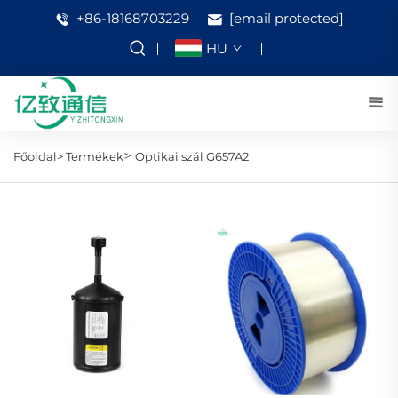
+86-18168703229
[email protected]
HU
>
Főoldal>
Termékek
Optikai szál G657A2