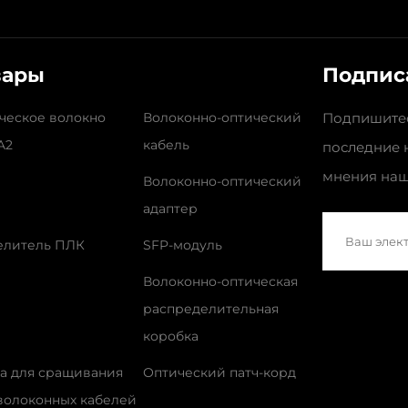
вары
Подпис
ческое волокно
Волоконно-оптический
Подпишитес
A2
кабель
последние 
мнения наш
Волоконно-оптический
адаптер
елитель ПЛК
SFP-модуль
Волоконно-оптическая
распределительная
коробка
а для сращивания
Оптический патч-корд
волоконных кабелей