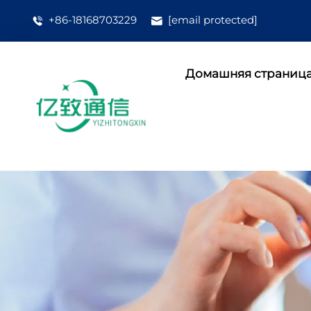
+86-18168703229
[email protected]
Домашняя страниц