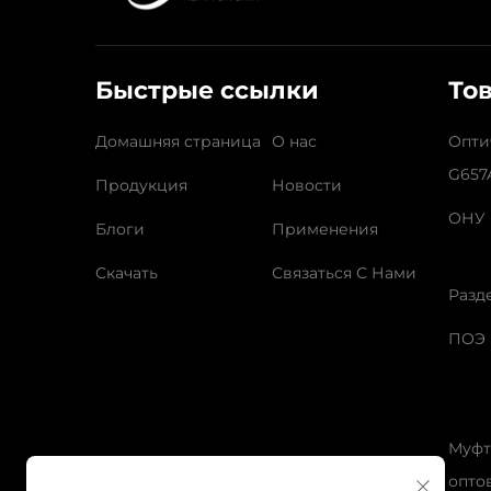
Быстрые ссылки
То
Домашняя страница
О нас
Опти
G657
Продукция
Новости
ОНУ
Блоги
Применения
Скачать
Связаться С Нами
Разд
ПОЭ
Муфт
опто