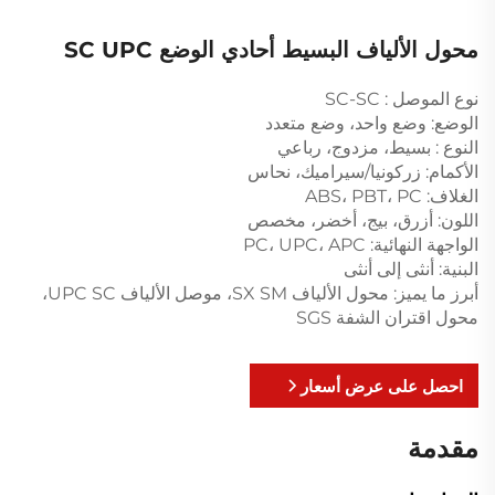
محول الألياف البسيط أحادي الوضع SC UPC
نوع الموصل : SC-SC
الوضع: وضع واحد، وضع متعدد
النوع : بسيط، مزدوج، رباعي
الأكمام: زركونيا/سيراميك، نحاس
الغلاف: ABS، PBT، PC
اللون: أزرق، بيج، أخضر، مخصص
الواجهة النهائية: PC، UPC، APC
البنية: أنثى إلى أنثى
أبرز ما يميز: محول الألياف SX SM، موصل الألياف UPC SC،
محول اقتران الشفة SGS
احصل على عرض أسعار
مقدمة