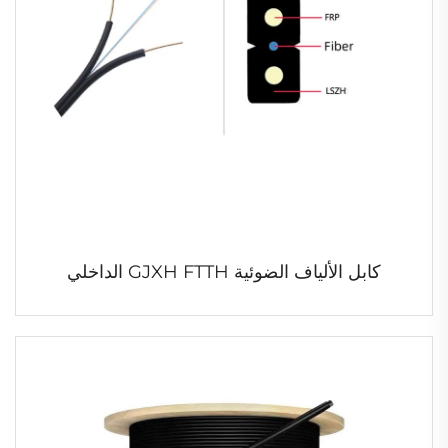
كابل الألياف الضوئية GJXH FTTH الداخلي