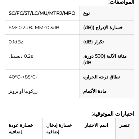
المواصفات:
نوع
SC/FC/ST/LC/MU/MTRJ/MPO
خسارة الإدراج ((dB)
SM≤0.2dB، MM≤0.3dB
تكرار (dB)
≤0.1dB
متانة الآلية (500 دورة،
≤0.2 ديسيبل
dB)
نطاق درجة الحرارة
-40°C-+85°C
مادة الأكمام
زركونيا أو برونز
اختبارات الموثوقية:
عنصر
اسم الاختبار
خسارة إدخال
خسارة عودة
إضافية
إضافية