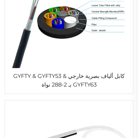
كابل ألياف بصرية خارجي GYFTY & GYFTY53 &
GYFTY63 بـ 2-288 نواة