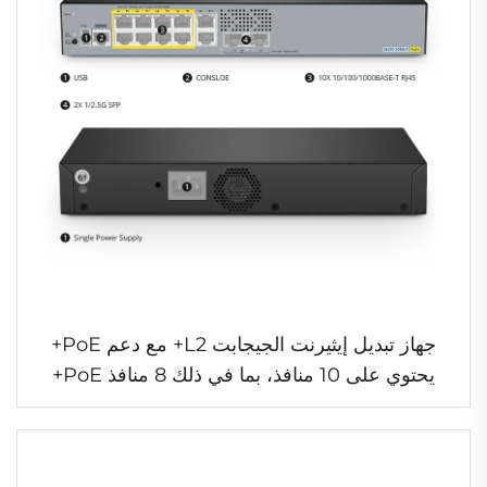
جهاز تبديل إيثيرنت الجيجابت L2+ مع دعم PoE+
يحتوي على 10 منافذ، بما في ذلك 8 منافذ PoE+
بقدرة 125W، مع وجود منفذين SFP بدقة 1/2.5Gb
كوصلات صعودية