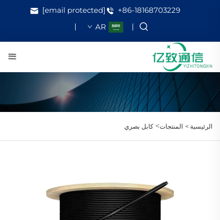
[email protected]
+86-18168703229
AR
>
الرئيسية >
المنتجات
كابل بصري