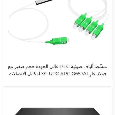
منشّط ألياف ضوئية PLC عالي الجودة حجم صغير مع
فولاذ عارٍ SC UPC APC G657A1 لمكابل الاتصالات