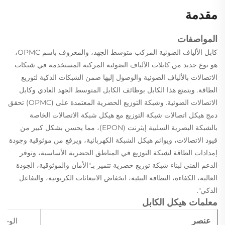
مقدمة
المواصفات
كابل الألياف الضوئية المركب متوسط الجهد، والمعروف باسم OPMC،
هو نوع جديد من كابلات الألياف الضوئية المركبة المستخدمة في شبكات
الاتصالات بالألياف الضوئية والوصول إليها ضمن الشبكات الذكية لتوزيع
الطاقة. ويتمتع هذا الكابل بوظائف الكابل المتوسط الجهد العادي وكابل
الاتصالات الضوئية. وشبكة التوزيع الحضرية المعتمدة على (OPMC) تحقق
دمج هيكل اتصالات شبكة التوزيع مع هيكل شبكة الاتصالات الخاصة
بالشبكة البصرية السلبية إيثرنت (EPON)، مما يحسن بشكل كبير من
قيود الاتصالات، ويوائم هيكل الشبكة الكهربائية، ويرفع من موثوقية وجودة
إمدادات الطاقة لشبكة التوزيع في المناطق الحضرية الأساسية، وتوفر
الدعم الفني لبناء شبكة توزيع حضرية تتميز بـ"الأمان والموثوقية، الجودة
العالية، الكفاءة، النظافة البيئية، انخفاض الانبعاثات الكربونية، والتفاعل
الذكي".
معلمات هيكل الكابل
عنصر
الوحد