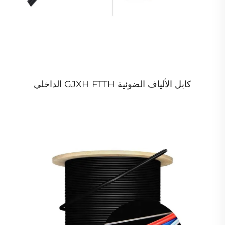
كابل الألياف الضوئية GJXH FTTH الداخلي