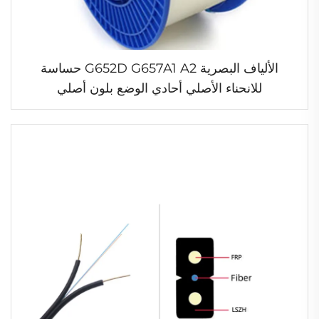
الألياف البصرية G652D G657A1 A2 حساسة
للانحناء الأصلي أحادي الوضع بلون أصلي