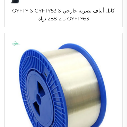
كابل ألياف بصرية خارجي GYFTY & GYFTY53 &
GYFTY63 بـ 2-288 نواة