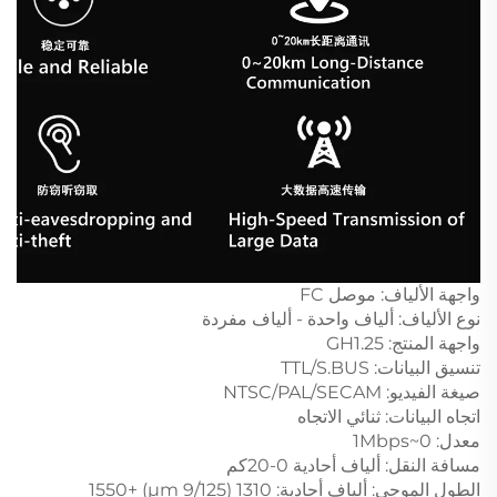
واجهة الألياف: موصل FC
نوع الألياف: ألياف واحدة - ألياف مفردة
واجهة المنتج: GH1.25
تنسيق البيانات: TTL/S.BUS
صيغة الفيديو: NTSC/PAL/SECAM
اتجاه البيانات: ثنائي الاتجاه
معدل: 0~1Mbps
مسافة النقل: ألياف أحادية 0-20كم
الطول الموجي: ألياف أحادية: 1310 (9/125 μm) +1550