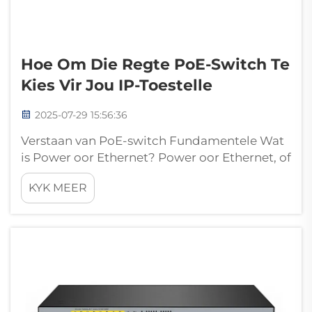
Hoe Om Die Regte PoE-Switch Te
Kies Vir Jou IP-Toestelle
2025-07-29 15:56:36
Verstaan van PoE-switch Fundamentele Wat
is Power oor Ethernet? Power oor Ethernet, of
PoE vir kort, laat elektrisiteit deur gewone
KYK MEER
Ethernet-kabels beweeg op dieselfde tyd as
wat data tussen toestelle verskuif. Wat maak
hierdie tegnologie so nuttig? Wel, ...