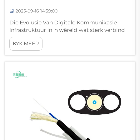
2025-09-16 14:59:00
Die Evolusie Van Digitale Kommunikasie
Infrastruktuur In 'n wêreld wat sterk verbind
is, berus die ruggraat van ons digitale
KYK MEER
infrastruktuur op geavanseerde oordrag
tegnologieë. Veseloptiese kabel het na vore
getree as die goue standaard vir moderne...