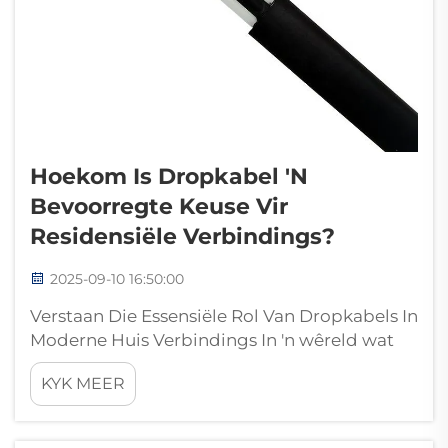
Hoekom Is Dropkabel 'n
Bevoorregte Keuse Vir
Residensiële Verbindings?
2025-09-10 16:50:00
Verstaan Die Essensiële Rol Van Dropkabels In
Moderne Huis Verbindings In 'n wêreld wat
sterk met mekaar verbind is, het dropkabel
KYK MEER
uitgegroei tot die ruggraat van woonstel
telekommunikasie infrastruktuur. Soos huise
meer afhanklik raak van betroubare...