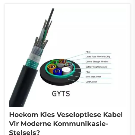
rewolusionêre tegnologie het die manier
waarop data-vervoer...
Hoekom Kies Veseloptiese Kabel
Vir Moderne Kommunikasie-
Stelsels?