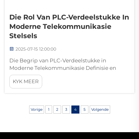
Die Rol Van PLC-Verdeelstukke In
Moderne Telekommunikasie
Stelsels
2025-07-15 12:00:00
Die Begrip van PLC-Verdeelstukke in
Moderne Telekommunikasie Definisie en
Kernoorsaak PLC-verdeelstukke tree op as
KYK MEER
belangrike komponente in hedendaagse
telekommunikasie-stelsels. Basies werk hulle
deur gebruik te maak van platliggolfbane om
een optiese sein 'n...
Vorige
1
2
3
4
5
Volgende