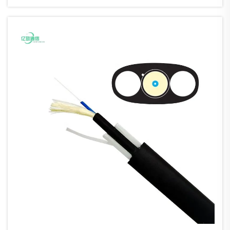
konneksie tussen die verspreidingspunt en
die gebruiker sterk en betroubaar bly. Hierdie
afdeling...