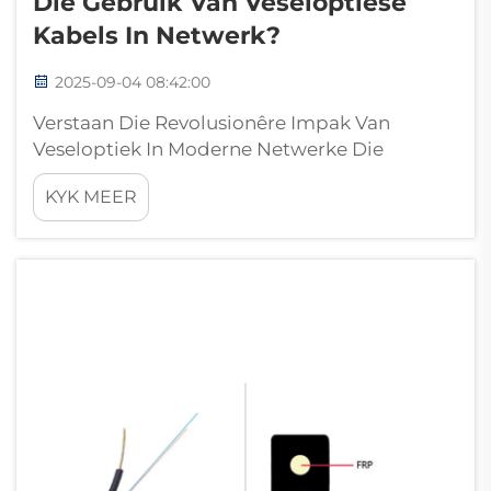
Die Gebruik Van Veseloptiese
Kabels In Netwerk?
2025-09-04 08:42:00
Verstaan Die Revolusionêre Impak Van
Veseloptiek In Moderne Netwerke Die
telekommunikasie landskap het 'n
KYK MEER
merkwaardige transformasie ondergaan met
die ontstaan van veseloptiese kabel
tegnologie. Hierdie innovatiewe oplossing
het die manier waarop data oorgedra...