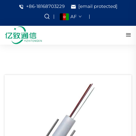
+86-18168703229
[email protected]
AF