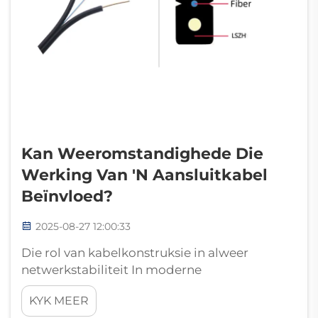
Kan Weeromstandighede Die
Werking Van 'n Aansluitkabel
Beïnvloed?
2025-08-27 12:00:33
Die rol van kabelkonstruksie in alweer
netwerkstabiliteit In moderne
netwerksisteme speel 'n aansluitkabel 'n
KYK MEER
sleutelrol in die versekering dat die finale