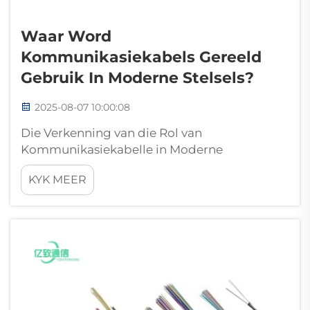
Waar Word
Kommunikasiekabels Gereeld
Gebruik In Moderne Stelsels?
2025-08-07 10:00:08
Die Verkenning van die Rol van
Kommunikasiekabelle in Moderne
Infrastruktuur Kommunikasiekabelle is
KYK MEER
fundamentele elemente in moderne
infrastruktuur. Hulle vorm die noodsaaklike
paaie vir die oordrag van data, seine en krag
in 'n wye verskeidenheid toepassings. W...