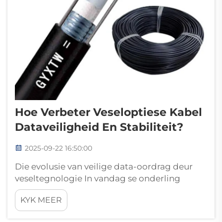
Hoe Verbeter Veseloptiese Kabel
Dataveiligheid En Stabiliteit?
2025-09-22 16:50:00
Die evolusie van veilige data-oordrag deur
veseltegnologie In vandag se onderling
verbonde wêreld is die ruggraat van digitale
KYK MEER
kommunikasie grootliks afhanklik van
veseloptiese kabelinfrastruktuur. Hierdie