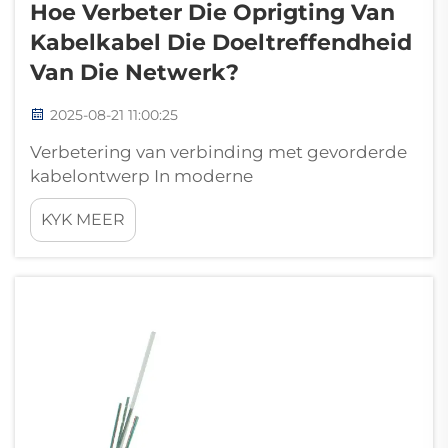
Hoe Verbeter Die Oprigting Van
Kabelkabel Die Doeltreffendheid
Van Die Netwerk?
2025-08-21 11:00:25
Verbetering van verbinding met gevorderde
kabelontwerp In moderne
netwerkinfrastruktuur speel die keuse van
KYK MEER
kabelontwerp 'n kritieke rol om 'n gladde en
doeltreffende data-oordrag te verseker. 'n
Drop kabel, spesifiek ontwerp vir laaste-myl
konneksie,...