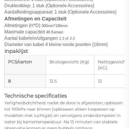
Druktestklep: 1 stuk (Optionele Accessoires)
Aardafleidingsapparaat: 1 stuk (Optionele Accessoires)
Afmetingen en Capaciteit
Afmetingen (H*D)
300mm*190mm
Maximale capaciteit
48
Kernen
Aantal kabelein/uitgangen
1:3 of 2:2
Diameter van kabel 4 kleine ronde poorten (16mm)
Inpaklijst
PCS/carton
Brutogewicht (Kg)
Nettogewicht
(KG)
8
12.5
12
Technische specificaties
Veiligheidsdichtheid: nadat de doos is afgesloten, opblazen
tot 100kPa naar binnen (opblaasen alleen toepassen op
modellen met luchtgat) en vervolgens onderdompelen in
water bij kamertemperatuur. Na 15 minuten van stabiele
observatie komen er geen bubbels omhoog.