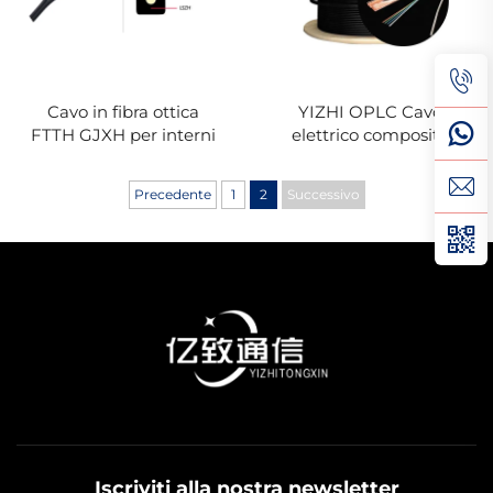
Cavo in fibra ottica
YIZHI OPLC Cavo
FTTH GJXH per interni
elettrico composito
per fibre ottiche a
bassa tensione
Precedente
1
2
Successivo
Iscriviti alla nostra newsletter