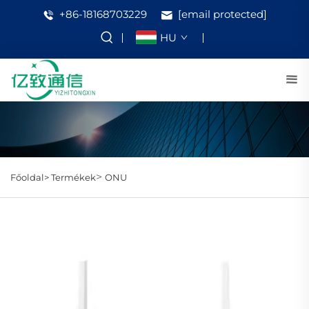
+86-18168703229
[email protected]
HU
>
Főoldal>
Termékek
ONU