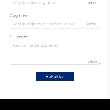
0/100
Cég neve
0/200
Üzenet
0/1000
Beküldés