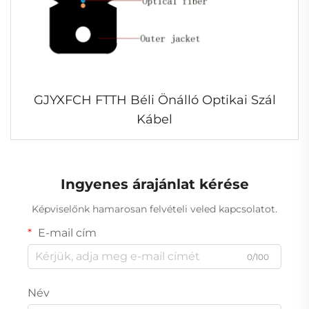
GJYXFCH FTTH Béli Önálló Optikai Szál
Kábel
Ingyenes árajánlat kérése
Képviselőnk hamarosan felvételi veled kapcsolatot.
E-mail cím
0/100
Név