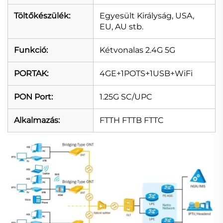
Töltőkészülék:
Egyesült Királyság, USA,
EU, AU stb.
Funkció:
Kétvonalas 2.4G 5G
PORTAK:
4GE+1POTS+1USB+WiFi
PON Port:
1.25G SC/UPC
Alkalmazás:
FTTH FTTB FTTC