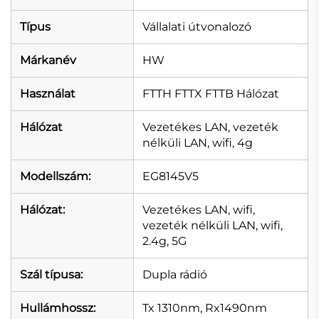
Típus
Vállalati útvonalozó
Márkanév
HW
Használat
FTTH FTTX FTTB Hálózat
Hálózat
Vezetékes LAN, vezeték
nélküli LAN, wifi, 4g
Modellszám:
EG8145V5
Hálózat:
Vezetékes LAN, wifi,
vezeték nélküli LAN, wifi,
2.4g, 5G
Szál típusa:
Dupla rádió
Hullámhossz:
Tx 1310nm, Rx1490nm