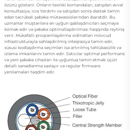
özünü göstərir. Onların texniki komandaları, satışdan əvvəl
konsultasiya, icra Yardımı və satışdan sonra dəstək təmin
edən təcrübəli şəbəkə mütəxəssislərindən ibarətdir. Bu
uzmanlar müştərilərə ən uyğun qablaşdırıcıları seçməyə
kömək edir və şəbəkə optimallaşdırılması haqqında reytinq
verir. Mükafatlı proqramlaşdırma xidmətləri mövcud
infrastrukturayla səhləşdirilmiş inteqrasiya təmin edir,
xüsusi kodlaşdırma seçimləri isə artırılmış təhlükəsizlik və
izləmə imkanlarını təmin edir. Satıcılar optimal performans
və yeni şəbəkə cihazları ilə uyğunluq təmin etmək üçün
detallı sənədlənmə saxlayır və regular firmware
yeniləmələri təqdim edir.