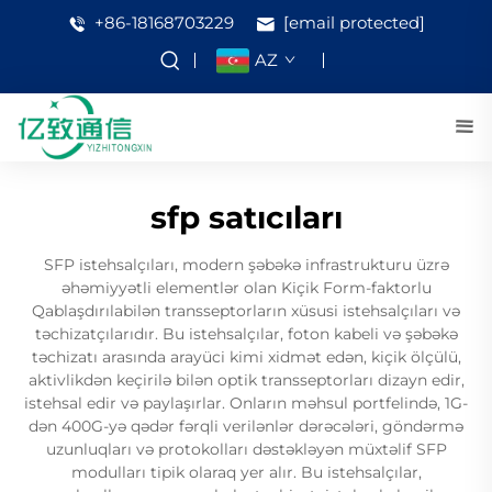
+86-18168703229
[email protected]
AZ
sfp satıcıları
SFP istehsalçıları, modern şəbəkə infrastrukturu üzrə
əhəmiyyətli elementlər olan Kiçik Form-faktorlu
Qablaşdırılabilən transseptorların xüsusi istehsalçıları və
təchizatçılarıdır. Bu istehsalçılar, foton kabeli və şəbəkə
təchizatı arasında arayüci kimi xidmət edən, kiçik ölçülü,
aktivlikdən keçirilə bilən optik transseptorları dizayn edir,
istehsal edir və paylaşırlar. Onların məhsul portfelində, 1G-
dən 400G-yə qədər fərqli verilənlər dərəcələri, göndərmə
uzunluqları və protokolları dəstəkləyən müxtəlif SFP
modulları tipik olaraq yer alır. Bu istehsalçılar,