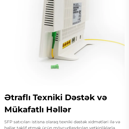
Ətraflı Texniki Dəstək və
Mükafatlı Həllər
SFP satıcıları istisna olaraq texniki dəstək xidmətləri ilə və
həllər təklif etmək üçün mövcudlaşdırılan yetkinliklərlə