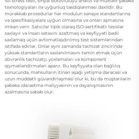
ısıl stress testi, sinyal bütövlülüyü analizi və müxtəlif şəbəkə
texnologiyaları ilə uyğunluq təsdiqlənməsi daxildir. Bu
mürəkkəb prosedurlar hər modulun sənaye standartlarına
və spesifikasiyalara uyğun olmasına və onları aşmasına
imkan verir. Satıcılar tipik olaraq ISO-sertifikatlı tesislər
saxlayır və insan xətasını azaltmaq və keyfiyyəti bədii
saxlamaq üçün avtomatlaşdırılmış test sistemlərindən
istifadə edirlər. Onlar eyni zamanda təchizat zincirində
yüksək standartların saxlanılmasını təmin etmək üçün
dövrənlik təchizatçı yoxlamaları və komponent
qiymətləndirmələri aparır. Bu keyfiyyətə olan bağlılıq
sonucunda, məhsulların itinən aşağı yetişmə dərəcəsi və
uzun müddətli güvəndirləşməsi olur ki, bu da müştərilərin
şəbəkə idarəetmə maliyyəsinin və dayanışmasının
azalmasına səbəb olur.