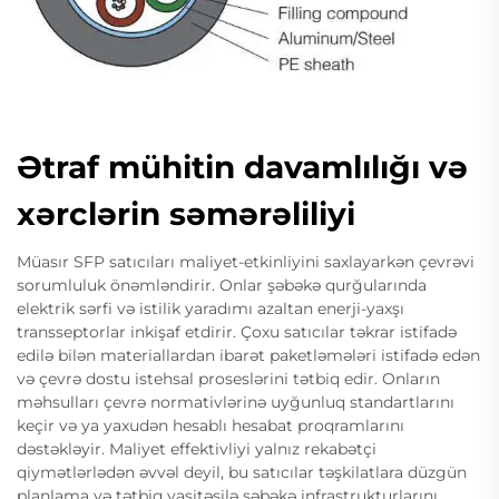
Ətraf mühitin davamlılığı və
xərclərin səmərəliliyi
Müasır SFP satıcıları maliyet-etkinliyini saxlayarkən çevrəvi
sorumluluk önəmləndirir. Onlar şəbəkə qurğularında
elektrik sərfi və istilik yaradımı azaltan enerji-yaxşı
transseptorlar inkişaf etdirir. Çoxu satıcılar təkrar istifadə
edilə bilən materiallardan ibarət paketləmələri istifadə edən
və çevrə dostu istehsal proseslərini tətbiq edir. Onların
məhsulları çevrə normativlərinə uyğunluq standartlarını
keçir və ya yaxudən hesablı hesabat proqramlarını
dəstəkləyir. Maliyet effektivliyi yalnız rekabətçi
qiymətlərlədən əvvəl deyil, bu satıcılar təşkilatlara düzgün
planlama və tətbiq vasitəsilə şəbəkə infrastrukturlarını