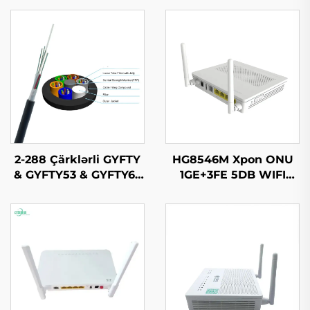
2-288 Çärklərli GYFTY
HG8546M Xpon ONU
& GYFTY53 & GYFTY63
1GE+3FE 5DB WIFI
Dişli Xarici Optik Kabl
FTTH