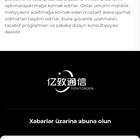
optimallaşdırmağa kömək edirlər. Onlar ümumi maliklik
maliyyəsini azaltmağa kömək edən müxtəlif əlavə qiymət
xidmətləri təqdim edirlər, buna güvənlik uzatmaları,
təcabül programları və şəbəkə dizayn konsultasiyası
daxildir.
Xəbərlər üzərinə abunə olun
Sənaye xəbərləri, yeniliklər və komandamızdan fikirlər