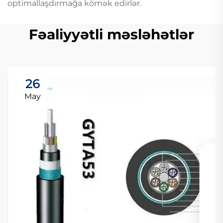
optimallaşdırmağa kömək edirlər.
Fəaliyyətli məsləhətlər
26
May