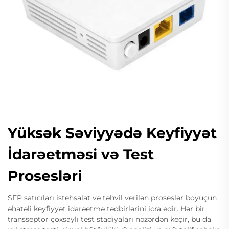
Yüksək Səviyyədə Keyfiyyət
İdarəetməsi və Test
Prosesləri
SFP satıcıları istehsalat və təhvil verilən proseslər boyuçun
əhatəli keyfiyyət idarəetmə tədbirlərini icra edir. Hər bir
transseptor çoxsaylı test stadiyaları nəzərdən keçir, bu da