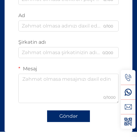
Ad
0/100
Şirkətin adı
0/200
Mesaj
0/1000
Göndər