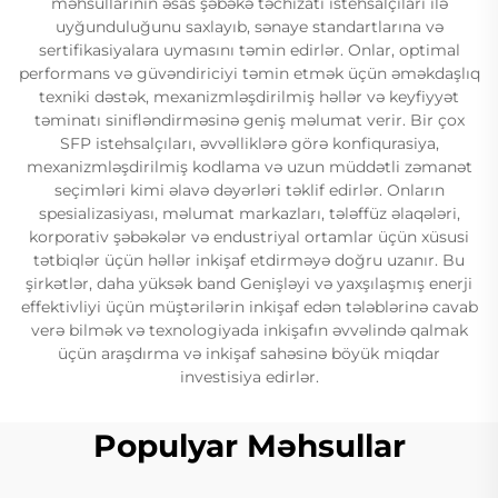
məhsullarının əsas şəbəkə təchizatı istehsalçıları ilə
uyğunduluğunu saxlayıb, sənaye standartlarına və
sertifikasiyalara uymasını təmin edirlər. Onlar, optimal
performans və güvəndiriciyi təmin etmək üçün əməkdaşlıq
texniki dəstək, mexanizmləşdirilmiş həllər və keyfiyyət
təminatı sinifləndirməsinə geniş məlumat verir. Bir çox
SFP istehsalçıları, əvvəlliklərə görə konfiqurasiya,
mexanizmləşdirilmiş kodlama və uzun müddətli zəmanət
seçimləri kimi əlavə dəyərləri təklif edirlər. Onların
spesializasiyası, məlumat markazları, tələffüz əlaqələri,
korporativ şəbəkələr və endustriyal ortamlar üçün xüsusi
tətbiqlər üçün həllər inkişaf etdirməyə doğru uzanır. Bu
şirkətlər, daha yüksək band Genişləyi və yaxşılaşmış enerji
effektivliyi üçün müştərilərin inkişaf edən tələblərinə cavab
verə bilmək və texnologiyada inkişafın əvvəlində qalmak
üçün araşdırma və inkişaf sahəsinə böyük miqdar
investisiya edirlər.
Populyar Məhsullar