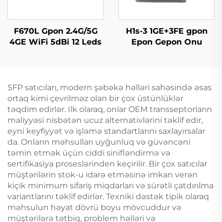
F670L Gpon 2.4G/5G
H1s-3 1GE+3FE gpon
4GE WiFi 5dBi 12 Leds
Epon Gepon Onu
SFP satıcıları, modern şəbəkə həlləri sahəsində əsas
ortaq kimi çevrilməz olan bir çox üstünlüklər
təqdim edirlər. Ilk olaraq, onlar OEM transseptorların
maliyyəsi nisbətən ucuz alternativlərini təklif edir,
eyni keyfiyyət və işləmə standartlarını saxlayırsalar
da. Onların məhsulları uyğunluq və güvəncəni
təmin etmək üçün ciddi sinifləndirmə və
sertifikasiya proseslərinden keçirilir. Bir çox satıcılar
müştərilərin stok-u idarə etməsinə imkan verən
kiçik minimum sifariş miqdarları və sürətli çatdırılma
variantlarını təklif edirlər. Texniki dəstək tipik olaraq
məhsulun həyat dövrü boyu mövcuddur və
müştərilərə tətbiq, problem həlləri və