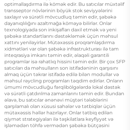
optimallaşdırma ilə kömək edir. Bu satıcılar müxtəlif
transseptor növlərinin böyük stok seviyyələrini
saxlayır və sürətli mövcudluq təmin edir, şəbəkə
dayanıqlılığını azaltmağa köməyə bilirlər. Onlar
texnologiyada son inkişafları daxil etmək və yeni
şəbəkə standartlarını dəstəkləmək üçün məhsul
xattını yeniləyirlər. Mütəxəssis proqramlaşdırma
xidmətləri var olan şəbəkə infrastrukturası ilə tam
inteqrasiya imkanı təmin edir, əlaqəli garantili
programlar isə rahatlıq hissini təmin edir. Bir çox SFP
satıcıları da məhsulların son istifadəninin qarşısını
almaq üçün təkrar istifadə edilə bilən modullar və
məhsul rəycling programları təqdim edirlər. Onların
ümumi mövcudluğu fərqlibölgələrdə lokal dəstək
və sürətli çatdırılma zamanlarını təmin edir. Bundan
əlavə, bu satıcılar ənənəvi müştəri tələblərini
qarşılamalı olan xüsusi sahələr və tətbiqlər üçün
mütəxəssis həllər hazırlayır. Onlar tətbiq edilən
qiymət strategiyaları ilə təşkilatlara keyfiyyət və
işləmədən töhfə vermədən şəbəkə bütçəsini