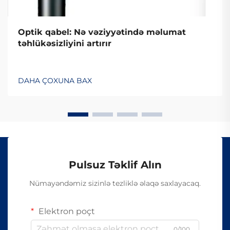
Optik qabel: Nə vəziyyətində məlumat
təhlükəsizliyini artırır
DAHA ÇOXUNA BAX
Pulsuz Təklif Alın
Nümayəndəmiz sizinlə tezliklə əlaqə saxlayacaq.
Elektron poçt
0/100