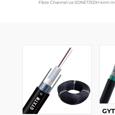
Fibre Channel və SONET/SDH kimi müxtə
GYT