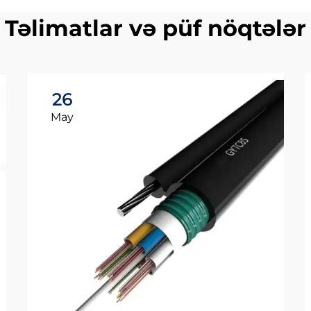
Təlimatlar və püf nöqtələr
26
May