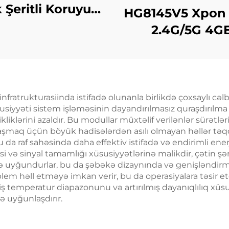
k Şeritli Koruyucu
HG8145V5 Xpon
(CST) Kabeli
2.4G/5G 4G
4Antennas
fratrukturasiinda istifadə olunanla birlikdə çoxsaylı cəlb
üsusiyyəti sistem işləməsinin dayandırılmasız quraşdırılm
liklərini azaldır. Bu modullar müxtəlif verilənlər sürətlə
aşmaq üçün böyük hadisələrdən asılı olmayan həllər təqdi
bu da raf sahəsində daha effektiv istifadə və endirimli ener
 və sinyal tamamlığı xüsusiyyətlərinə malikdir, çətin şər
ı ilə uyğundurlar, bu da şəbəkə dizaynında və genişləndir
blem həll etməyə imkan verir, bu da operasiyalara təsir
 temperatur diapazonunu və artırılmış dayanıqlılıq xüsus
ə uyğunlaşdırır.