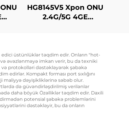
 ONU
HG8145V5 Xpon ONU
E
2.4G/5G 4GE
4Antennas
 edici üstünlüklər təqdim edir. Onların "hot-
a və əvəzlənməyə imkan verir, bu da texniki
ri və protokolləri dəstəkləyərək şəbəkə
m edirlər. Kompakt forması port sıxlığını
ji maliyyə dəyişikliklərinə səbəb olur.
tlərdə də güvəndirləşdirilmiş verilənlər
mədə daha böyük Özəlliklər təqdim edir. Daxili
 etdirmədən potensial şəbəkə problemlərini
iyyətlərini dəstəkləyir, bu da onların