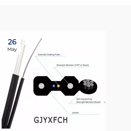
26
2
May
Ma