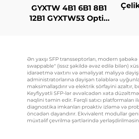
Çeli
GYXTW 4B1 6B1 8B1
12B1 GYXTW53 Optik
Kabl
Ən yaxşı SFP transseptorları, modern şəbəkə in
swappable" (issız şəkildə əvəz edilə bilən) x
idarəetmə vaxtını və əməliyyat maliyyə dəyişik
administratorlarına dəyişən tələblərə uyğunl
maksimallaşdırır və elektrik sörfayini azaltır, 
Keyfiyyətli SFP-lər əvvəlcədən xəta düzəltməsi
nəqlini təmin edir. Fərqli satıcı platformalar
diagnostika imkanları proaktiv izləmə və pro
öncədən dayandırır. Ekvivalent modullar geniş
müxtəlif çevrilmə şərtlərində yerləşdirilməsin