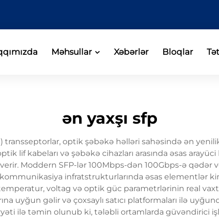
qqımızda
Məhsullar
Xəbərlər
Bloqlar
Tə
ən yaxşı sfp
transseptorlar, optik şəbəkə həlləri sahəsində ən yenili
 optik lif kabeları və şəbəkə cihazları arasında əsas arayüc
 verir. Moddern SFP-lər 100Mbps-dən 100Gbps-ə qədər veri
mmunikasiya infratstrukturlarında əsas elementlər kimi e
emperatur, voltag və optik güc parametrlərinin real vaxtl
 uyğun gəlir və çoxsaylı satıcı platformaları ilə uyğundu
əti ilə təmin olunub ki, tələbli ortamlarda güvəndirici i