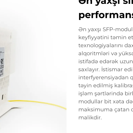
Ən yaxşı s
performan
Ən yaxşı SFP-modulla
keyfiyyətini təmin 
texnologiyalarını da
alqoritmləri və yük
istifadə edərək uzu
saxlayır. İstismar 
interfyerensiyadan q
təyin edilmiş kalibr
işləm şərtlərində bi
modullar bit xəta dər
maksimuma çatan op
malikdir.