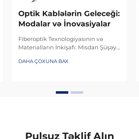
Optik Kablələrin Geleceği:
Modalar və İnovasiyalar
Fiberoptik Texnologiyasının və
Materialların İnkişafı: Misdan Şüşəyə
Keçid. Məlumatların ötürülmə
DAHA ÇOXUNA BAX
sürətinin artmasında mis
naqillərdən fiberoptik kabelə keçid
əhəmiyyətli rol oynadı. Əvvəllər
əksər telekommunikasiya şirkətləri
məlumat ötürmək üçün mis
naqillərdən istifadə edirdilər, lakin
bu, məlumat ötürmə sürətini
məhdudlaşdırırdı. Fiberoptik
kabeldən istifadə etməklə
Pulsuz Təklif Alın