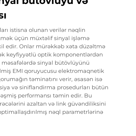
inyal bütövlüyü və
sı
rı istisna olunan verilər nəqlin
etmək üçün müxtəlif sinyal işləmə
xil edir. Onlar mürəkkəb xəta düzəltmə
sək keyfiyyətlü optik komponentlərdən
n məsafələrdə sinyal bütövlüyünü
edilmiş EMI qoruyucusu elektromaqnetik
orumağın təminatını verir, əsasən isə
asiya və siniflandirma prosedurları bütün
rləşmiş performansı təmin edir. Bu
əcələrini azaltan və link güvəndiliksini
timallaşdırılmış nəql parametrlərinə