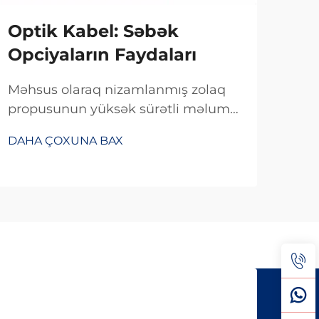
Optik Kabel: Səbək
Əl
Opciyaların Faydaları
Sür
Də
Məhsus olaraq nizamlanmış zolaq
propusunun yüksək sürətli məlumat
Müas
ötürülməsi üçün optimallaşdırılması
rolu
DAHA ÇOXUNA BAX
standart həllərdən daha sürətli və
edən
DAH
səmərəli məlumat ötürülməsi təmin
məl
edir. Şirkətlər üçün...
məs
Bu k