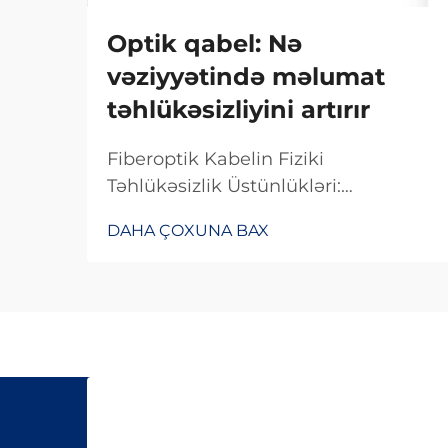
Optik qabel: Nə
vəziyyətində məlumat
təhlükəsizliyini artırır
Fiberoptik Kabelin Fiziki
Təhlükəsizlik Üstünlükləri:
Müdaxiləyə Qarşı Müdafiə
DAHA ÇOXUNA BAX
Baxımından Fiberoptik Kabelin
Dizaynı. Fiberoptik kabelin
müdaxiləyə davamlı olması
səbəbiylə onlardan istifadə edilməsi
çətindir, çünki onlar elektrik
siqnalları ilə deyil, işıq vasitəsilə
məlumat ötürürlər...