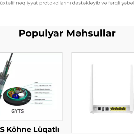
lif nəqliyyat protokollarını dəstəkləyib və fərqli şəbəkə
Populyar Məhsullar
S Köhne Lüqatlı