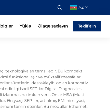
AZ
tbiqlər
Yüklə
Əlaqə saxlayın
Təklif alın
kçi texnologiyaları təmsil edir. Bu kompakt,
i kimi funksionallaşır və müxtəlif məsafələr
lər sürətlərini dəstəkləyib, onları korporativ
dir. İqtisadi SFP-lər Digital Diagnostics
i izlənməsinə imkan verir. Onlar MSA (Multi-
r. Ən yaxşı SFP-lər, artırılmış EMI himayəsi,
şləməni təmin etsinlər. Bu modullar Ethernet,