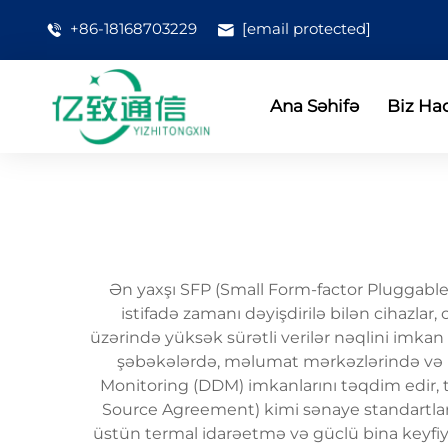
+86-18168703229
[email protected]
Ana Səhifə
Biz Ha
Ən yaxşı SFP (Small Form-factor Pluggable) 
istifadə zamanı dəyişdirilə bilən cihazlar,
üzərində yüksək sürətli verilər nəqlini imkan
şəbəkələrdə, məlumat mərkəzlərində və ko
Monitoring (DDM) imkanlarını təqdim edir, t
Source Agreement) kimi sənaye standartlarına
üstün termal idarəetmə və güclü bina keyfiyy