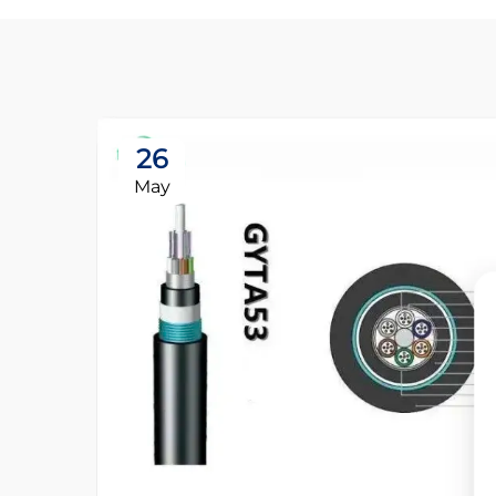
26
May