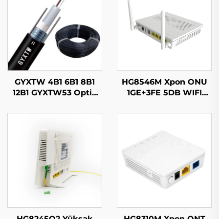
GYXTW 4B1 6B1 8B1
HG8546M Xpon ONU
12B1 GYXTW53 Optik
1GE+3FE 5DB WIFI
Kabl
FTTH
HG8245Q2 Yüksək
HG8310M Xpon ONT