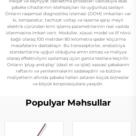
inkişaf və keyfiyyət idarəetmə prosesləri vasitəsiylə əsas
şəbəkə cihazlarının istehsalçıları ilə uyğunluq saxlayır.
Onların rəqəmsal diagnostika izləməsi (DDM) imkanları var
ki, temperatur, təchizat voltajı və lazernə qarşı meyil
elektrik cüründən kimi işləmə parametrlərinin real vaxtda
izlənməsinə imkan verir. Modullar, xüsusi model və lif növü
bağlı olaraq 100 metrdən 80 kilometrə qədər köçürmə
məsafələrini dəstəkləyir. Bu transseptorlar, endüstriya
standartlarına uyğun olduğuna əmin olmaq və maliyyə
olaraq effektivliyini saxlamaq üçün gəncə testlərə keçirilir.
Onların 'plug-and-play' (daxil et və işlət) xassəsi şəbəkənin
rəftarını və yenilənmələrini sadələşdirir və bütövə
maliyetlərin altında şəbəkə həlləri axtaran küçük bizneslər
və böyük korporasiyalara yaxşıdır.
Populyar Məhsullar