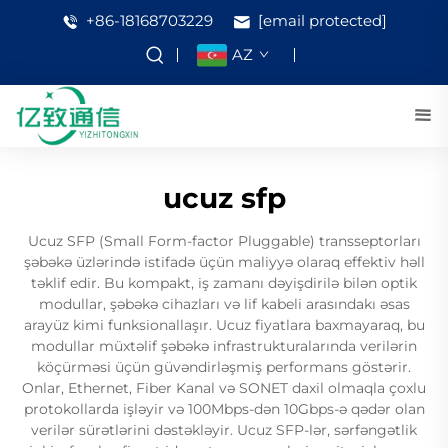
+86-18168703229
[email protected]
AZ
ucuz sfp
Ucuz SFP (Small Form-factor Pluggable) transseptorları
şəbəkə üzlərində istifadə üçün maliyyə olaraq effektiv həll
təklif edir. Bu kompakt, iş zamanı dəyişdirilə bilən optik
modullar, şəbəkə cihazları və lif kabeli arasındakı əsas
arayüz kimi funksionallaşır. Ucuz fiyatlara baxmayaraq, bu
modullar müxtəlif şəbəkə infrastrukturalarında verilərin
köçürməsi üçün güvəndirləşmiş performans göstərir.
Onlar, Ethernet, Fiber Kanal və SONET daxil olmaqla çoxlu
protokollarda işləyir və 100Mbps-dən 10Gbps-ə qədər olan
verilər sürətlərini dəstəkləyir. Ucuz SFP-lər, sərfəngətlik