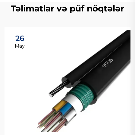
Təlimatlar və püf nöqtələr
26
May