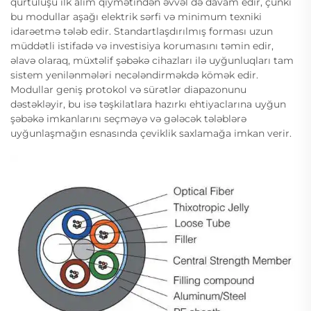
qurtuluşu ilk alım qiymətindən əvvəl də davam edir, çünki
bu modullar aşağı elektrik sərfi və minimum texniki
idarəetmə tələb edir. Standartlaşdırılmış forması uzun
müddətli istifadə və investisiya korumasını təmin edir,
əlavə olaraq, müxtəlif şəbəkə cihazları ilə uyğunluqları tam
sistem yenilənmələri necələndirməkdə kömək edir.
Modullar geniş protokol və sürətlər diapazonunu
dəstəkləyir, bu isə təşkilatlara hazırkı ehtiyaclarına uyğun
şəbəkə imkanlarını seçməyə və gələcək tələblərə
uyğunlaşmağın esnasında çeviklik saxlamağa imkan verir.