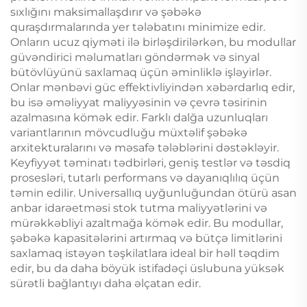
sıxlığını maksimallaşdırır və şəbəkə
quraşdırmalarında yer tələbatını minimize edir.
Onların ucuz qiyməti ilə birləşdirilərkən, bu modullar
güvəndirici məlumatları göndərmək və sinyal
bütövlüyünü saxlamaq üçün əminliklə işləyirlər.
Onlar mənbəvi güc effektivliyindən xəbərdarlıq edir,
bu isə əməliyyat maliyyəsinin və çevrə təsirinin
azalmasına kömək edir. Farklı dalğa uzunluqları
variantlarının mövcudluğu müxtəlif şəbəkə
arxitekturalarını və məsafə tələblərini dəstəkləyir.
Keyfiyyət təminatı tədbirləri, geniş testlər və təsdiq
prosesləri, tutarlı performans və dayanıqlılıq üçün
təmin edilir. Universallıq uyğunluğundan ötürü asan
anbar idarəetməsi stok tutma maliyyətlərini və
mürəkkəbliyi azaltmağa kömək edir. Bu modullar,
şəbəkə kapasitələrini artırmaq və bütçə limitlərini
saxlamaq istəyən təşkilatlara ideal bir həll təqdim
edir, bu da daha böyük istifadəçi üslubuna yüksək
sürətli bağlantıyı daha əlçatan edir.