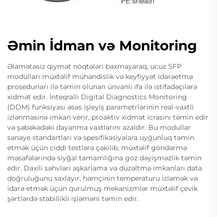
Əmin İdman və Monitoring
Əlamətəsiz qiymət nöqtələri baxmayaraq, ucuz SFP
modulları müxtəlif mühəndislik və keyfiyyət idarəetmə
prosedurları ilə təmin olunan ünvanlı ifa ilə istifadəçilərə
xidmət edir. İnteqrallı Digital Diagnostics Monitoring
(DDM) funksiyası əsas işleyiş parametrlərinin real-vaxtli
izlənməsinə imkan verir, proaktiv xidmət icrasını təmin edir
və şəbəkədəki dayanma vaxtlarını azaldır. Bu modullar
sənaye standartları və spesifikasiyalara uyğunluq təmin
etmək üçün ciddi testlərə çəkilib, müxtəlif göndərmə
məsafələrində siyğal tamamlığına göz dəyişməzlik təmin
edir. Daxili səhvləri aşkarlama və düzəltmə imkanları data
doğruluğunu saxlayır, həmçinin temperaturu izləmək və
idarə etmək üçün qurulmuş mekanizmlər müxtəlif çevik
şərtlərdə stabillikli işləməni təmin edir.