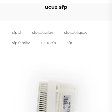
ucuz sfp
sfp al
sfp satıcıları
sfp satılıqdadır
sfp fabrika
ucuz sfp
sfp