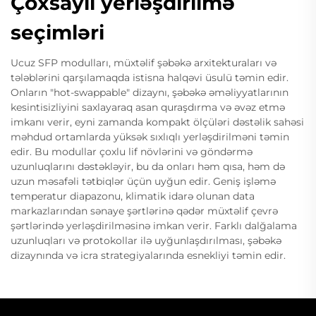
Çoxsaylı yerləşdirilmə
seçimləri
Ucuz SFP modulları, müxtəlif şəbəkə arxitekturaları və
tələblərini qarşılamaqda istisna halqəvi üsulü təmin edir.
Onların "hot-swappable" dizaynı, şəbəkə əməliyyatlarının
kesintisizliyini saxlayaraq asan quraşdırma və əvəz etmə
imkanı verir, eyni zamanda kompakt ölçüləri dəstəlik sahəsi
məhdud ortamlarda yüksək sıxlıqlı yerləşdirilməni təmin
edir. Bu modullar çoxlu lif növlərini və göndərmə
uzunluqlarını dəstəkləyir, bu da onları həm qısa, həm də
uzun məsafəli tətbiqlər üçün uyğun edir. Geniş işləmə
temperatur diapazonu, klimatik idarə olunan data
markazlarından sənaye şərtlərinə qədər müxtəlif çevrə
şərtlərində yerləşdirilməsinə imkan verir. Farklı dalğalama
uzunluqları və protokollar ilə uyğunlaşdırılması, şəbəkə
dizaynında və icra strategiyalarında esnekliyi təmin edir.