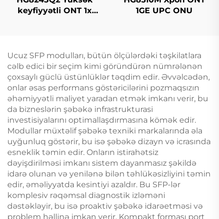
keyfiyyətli ONT 1x
1GE UPC ONU
GPON, 1x RJ11, 2x USB
Ucuz SFP modulları, bütün ölçülərdəki təşkilatlara
cəlb edici bir seçim kimi göründürən nümrələnən
çoxsaylı güclü üstünlüklər təqdim edir. Əvvəlcədən,
onlar əsas performans göstəricilərini pozmaqsızın
əhəmiyyətli maliyet yaradan etmək imkanı verir, bu
da bizneslərin şəbəkə infrastrukturasi
investisiyalarını optimallaşdırmasına kömək edir.
Modullar müxtəlif şəbəkə texniki markalarında əla
uyğunluq göstərir, bu isə şəbəkə dizayn və icrasında
esneklik təmin edir. Onların istirahətsiz
dəyişdirilməsi imkanı sistem dayanmasız şəkildə
idarə olunan və yenilənə bilən təhlükəsizliyini təmin
edir, əməliyyatda kesintiyi azaldır. Bu SFP-lər
komplesiv rəqəmsal diagnostik izləməni
dəstəkləyir, bu isə proaktiv şəbəkə idarəetməsi və
problem həllinə imkan verir. Kompakt forması port