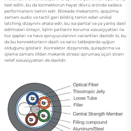
test edilir, bu da konnektorun həyat dövrü ərzində sadəcə
performansını təmin edir. Blokada mekanizmi, qoşulma
zamanı audio və tactil geri bildiriş təmin edən unikal
latching dizaynını əhatə edir, bu isə partial və ya yanlış daxil
edilmələri önləyir. İqlim şərtlərini koruma xüsusiyyətləri ilə
toz qapları və hava qoruyucularının variantları daxildir ki, bu
da bu konnektorların daxili və xarici tətbiqlərdə uyğun
olduğunu göstərir. Konnektor dizaynında, quraşdırma və
işləmə zamanı lifdən məkanik stressi qorumaq üçün strain
relief xüsusiyyətləri də daxildir.