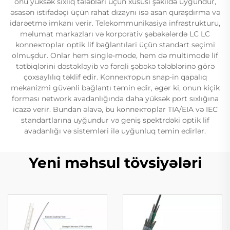
onu yüksək sıxlıq tələbləri üçün xüsusi şəkildə uygundur,
əsasən istifadəçi üçün rahat dizaynı isə asan quraşdırma və
idarəetmə imkanı verir. Telekommunikasiya infrastrukturu,
məlumat markazları və korporativ şəbəkələrdə LC LC
konnекторlar optik lif bağlantılari üçün standart seçimi
olmuşdur. Onlar hem single-mode, hem də multimode lif
tətbiqlərini dəstəkləyib və fərqli şəbəkə tələblərinə görə
çoxsaylılıq təklif edir. Konnекторun snap-in qapalıq
mekanizmi güvənli bağlantı təmin edir, əgər ki, onun kiçik
forması network avadanlığında daha yüksək port sıxlığına
icazə verir. Bundan əlavə, bu konnекторlar TIA/EIA və IEC
standartlarına uyğundur və geniş spektrdəki optik lif
avadanlığı və sistemləri ilə uyğunluq təmin edirlər.
Yeni məhsul tövsiyələri