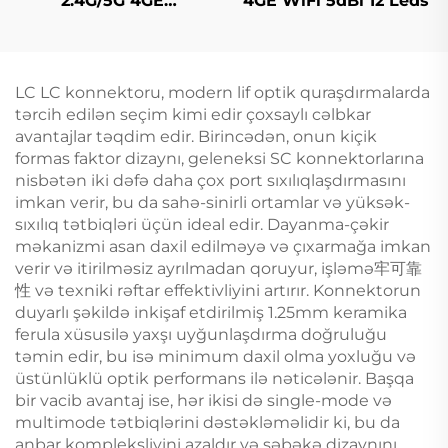
2.4G/5G 4GE
4GE WiFi 5dBi 12 Leds
4Antennas
LC LC konnektoru, modern lif optik quraşdırmalarda
tərcih edilən seçim kimi edir çoxsaylı cəlbkar
avantajlar təqdim edir. Birincədən, onun kiçik
formas faktor dizaynı, geleneksi SC konnektorlarına
nisbətən iki dəfə daha çox port sıxılıqlaşdırmasını
imkan verir, bu da sahə-sinirli ortamlar və yüksək-
sıxılıq tətbiqləri üçün ideal edir. Dayanma-çəkir
məkanizmi asan daxil edilməyə və çıxarmağa imkan
verir və itirilməsiz ayrılmadan qoruyur, işləmə牢可靠
性 və texniki rəftar effektivliyini artırır. Konnektorun
duyarlı şəkildə inkişaf etdirilmiş 1.25mm keramika
ferula xüsusilə yaxşı uyğunlaşdırma doğruluğu
təmin edir, bu isə minimum daxil olma yoxluğu və
üstünlüklü optik performans ilə nəticələnir. Başqa
bir vacib avantaj ise, hər ikisi də single-mode və
multimode tətbiqlərini dəstəkləməlidir ki, bu da
anbar kompleksliyini azaldır və şəbəkə dizaynını