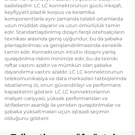
sadələşdirir. LC LC konnektorunun güclü inkişafı,
keyfiyyətli plastik korpus və keramika
komponentlərlə eyni zamanda tələbli ortamlarda
uzun müddət dayanır və uzun ömürlülük təmin
edir. Standartlaşdırılmış dizayn fərqli istehsalçıların
texnikası arasında geniş uyğundur, bu da şəbəkə
planlaşdırılması və genişləndirilməsində esneklik
təmin edir. Konnektorun intüitiv dizaynı yanlış
quraşdırılma riskini minimize edir, bu da texniki
rəftar vaxtını azaltır və mümkün olan şəbəkə
dayandırma vaxtını azaldır. LC LC konnektorunun
telekomunikasiya və data mərkəzləri tətbiqlərində
isbatlanmış izi, onun güvəndirləyi və performans
kapasitetini göstərir. LC LC konnektorlarının
maliyet-cariyyəsi, yüksək performansları və
istifadənin asanlığı ilə yenidən quraşdırılmalar və
şəbəkə yüksəltmələri üçün iqtisadi seçimin
olduğunu göstərir.