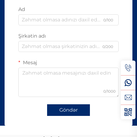
Ad
0/100
Şirkətin adı
0/200
Mesaj
0/1000
Göndər