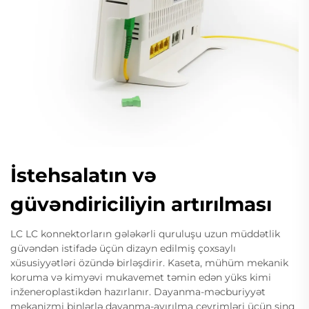
İstehsalatın və
güvəndiriciliyin artırılması
LC LC konnektorların gələkərli quruluşu uzun müddətlik
güvəndən istifadə üçün dizayn edilmiş çoxsaylı
xüsusiyyətləri özündə birləşdirir. Kaseta, mühüm mekanik
koruma və kimyəvi mukavemet təmin edən yüks kimi
inženeroplastikdən hazırlanır. Dayanma-məcburiyyət
mekanizmi binlərlə dayanma-ayırılma çevrimləri üçün sinq