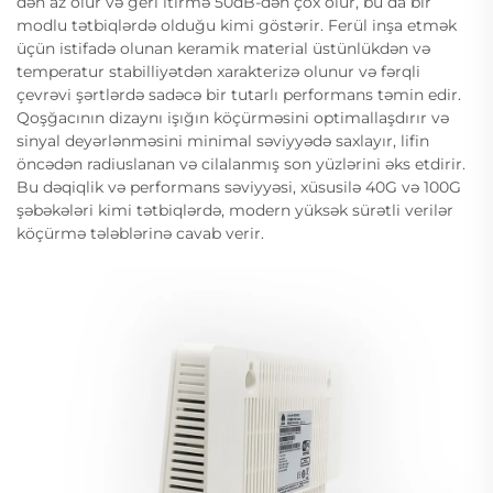
dən az olur və geri itirmə 50dB-dən çox olur, bu da bir
modlu tətbiqlərdə olduğu kimi göstərir. Ferül inşa etmək
üçün istifadə olunan keramik material üstünlükdən və
temperatur stabilliyətdən xarakterizə olunur və fərqli
çevrəvi şərtlərdə sadəcə bir tutarlı performans təmin edir.
Qoşğacının dizaynı işığın köçürməsini optimallaşdırır və
sinyal deyərlənməsini minimal səviyyədə saxlayır, lifin
öncədən radiuslanan və cilalanmış son yüzlərini əks etdirir.
Bu dəqiqlik və performans səviyyəsi, xüsusilə 40G və 100G
şəbəkələri kimi tətbiqlərdə, modern yüksək sürətli verilər
köçürmə tələblərinə cavab verir.