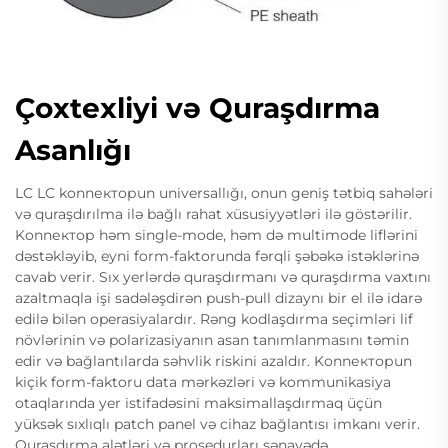
Çoxtexliyi və Quraşdırma
Asanlığı
LC LC konnекторun universallığı, onun geniş tətbiq sahələri
və quraşdırılma ilə bağlı rahat xüsusiyyətləri ilə göstərilir.
Konnектор həm single-mode, həm də multimode liflərini
dəstəkləyib, eyni form-faktorunda fərqli şəbəkə istəklərinə
cavab verir. Sıx yerlərdə quraşdırmanı və quraşdırma vaxtını
azaltmaqla işi sadələşdirən push-pull dizaynı bir el ilə idarə
edilə bilən operasiyalardır. Rəng kodlaşdırma seçimləri lif
növlərinin və polarizasiyanın asan tanımlanmasını təmin
edir və bağlantılarda səhvlik riskini azaldır. Konnекторun
kiçik form-faktoru data mərkəzləri və kommunikasiya
otaqlarında yer istifadəsini maksimallaşdırmaq üçün
yüksək sıxlıqlı patch panel və cihaz bağlantısı imkanı verir.
Quraşdırma alətləri və prosedurları sənayədə