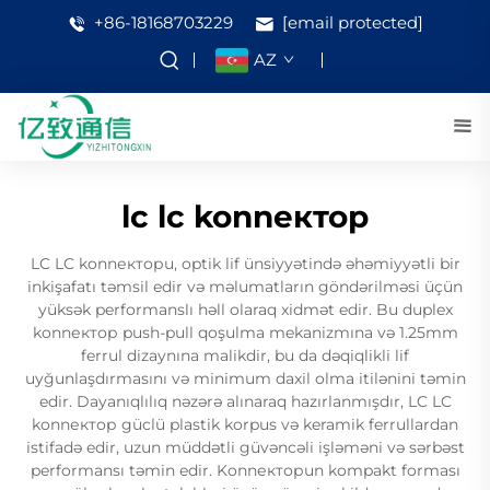
+86-18168703229
[email protected]
AZ
lc lc konnектор
LC LC konnекторu, optik lif ünsiyyətində əhəmiyyətli bir
inkişafatı təmsil edir və məlumatların göndərilməsi üçün
yüksək performanslı həll olaraq xidmət edir. Bu duplex
konnектор push-pull qoşulma mekanizmına və 1.25mm
ferrul dizaynına malikdir, bu da dəqiqlikli lif
uyğunlaşdırmasını və minimum daxil olma itilənini təmin
edir. Dayanıqlılıq nəzərə alınaraq hazırlanmışdır, LC LC
konnектор güclü plastik korpus və keramik ferrullardan
istifadə edir, uzun müddətli güvəncəli işləməni və sərbəst
performansı təmin edir. Konnекторun kompakt forması