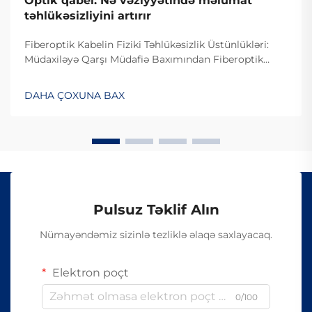
Optik qabel: Nə vəziyyətində məlumat
təhlükəsizliyini artırır
Fiberoptik Kabelin Fiziki Təhlükəsizlik Üstünlükləri:
Müdaxiləyə Qarşı Müdafiə Baxımından Fiberoptik
Kabelin Dizaynı. Fiberoptik kabelin müdaxiləyə
davamlı olması səbəbiylə onlardan istifadə edilməsi
DAHA ÇOXUNA BAX
çətindir, çünki onlar elektrik siqnalları ilə deyil, işıq
vasitəsilə məlumat ötürürlər...
Pulsuz Təklif Alın
Nümayəndəmiz sizinlə tezliklə əlaqə saxlayacaq.
Elektron poçt
0/100