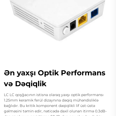
Ən yaxşı Optik Performans
və Dəqiqlik
LC LC qoşğacının istisna olaraq yaxşı optik performansı
1.25mm keramik ferül dizaynına dəqiq mühəndisliklə
bağlıdır. Bu kritik komponent dəqiqlikli lif üst-üstə
gəlməsini təmin edir, nəticədə daxil olunan itirmə 0.3dB-