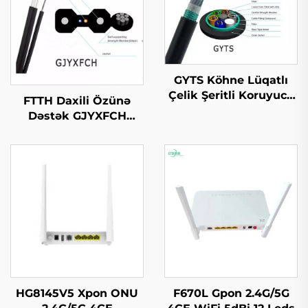
GYTS Köhne Lüqatlı
Çelik Şeritli Koruyucu
FTTH Daxili Özünə
(CST) Kabeli
Dəstək GJYXFCH
Optik Kabl
HG8145V5 Xpon ONU
F670L Gpon 2.4G/5G