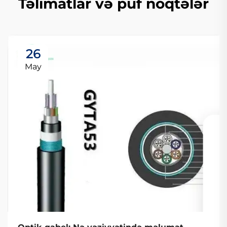
Təlimatlar və püf nöqtələr
26
May