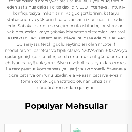
təsnif edilmiş əməliyyatlara üstünlüklü uyğunluq təmin
edən saf sinus dalğalı çıxış daxildir. LCD interfeysi, intuitiv
konfiqurasiya imkanlarını və güc şərtlərinin, batarya
statusunun və yüklərin həqiqi zamanlı izlənməsini təqdim
edir. Şəbəkə idarəetmə seçimləri ilə istifadəçilər standart
veb brauzerləri və ya şəbəkə idarəetmə sistemləri vasitəsi
ilə uzaktan UPS sistemlərini izləyə və idarə edə bilirlər. APC
SC seriyası, fərqli güclü reytinqləri olan müxtəlif
modellərdən ibarətdir və tipik olaraq 420VA-dan 3000VA-yə
qədər genişləşdirilə bilər, bu da onu müxtəlif güclü qoruma
ehtiyacına uyğunlaşdırır. Sistem zekəli batarya idarəetməsi
ilə temperatur kompensasiyalı şarj və avtomatik öz-sınava
görə batarya ömrünü uzadır, əla və asan batarya əvəzini
təmin etmək üçün istifadə olunan cihazların
söndürülmesindən qoruyur.
Populyar Məhsullar