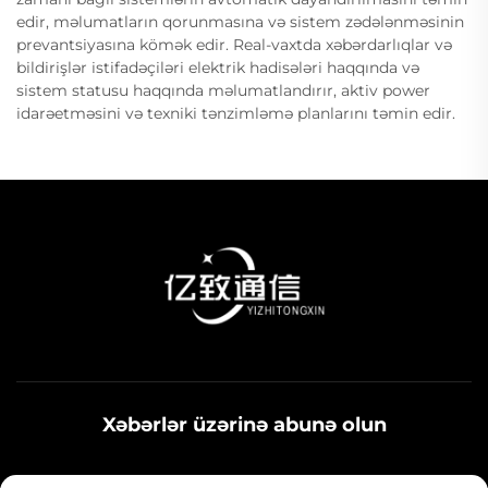
edir, məlumatların qorunmasına və sistem zədələnməsinin
prevantsiyasına kömək edir. Real-vaxtda xəbərdarlıqlar və
bildirişlər istifadəçiləri elektrik hadisələri haqqında və
sistem statusu haqqında məlumatlandırır, aktiv power
idarəetməsini və texniki tənzimləmə planlarını təmin edir.
Xəbərlər üzərinə abunə olun