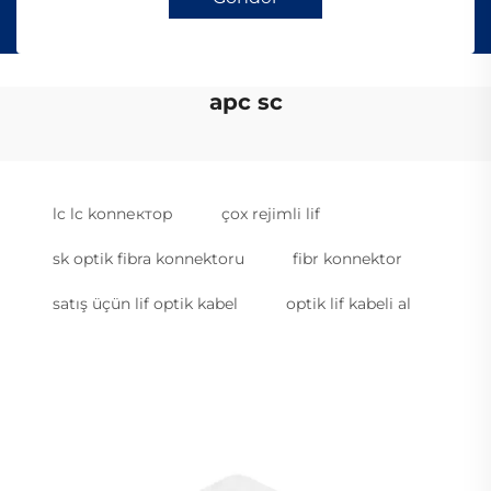
apc sc
lc lc konnектор
çox rejimli lif
sk optik fibra konnektoru
fibr konnektor
satış üçün lif optik kabel
optik lif kabeli al