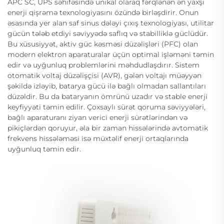
APC SC, UPS səhifəsində unikal olaraq fərqlənən ən yaxşı
enerji qişrəmə texnologiyasını özündə birləşdirir. Onun
əsasında yer alan saf sinus dələyi çıxış texnologiyası, utilitar
gücün tələb etdiyi səviyyədə saflıq və stabilliklə güclüdür.
Bu xüsusiyyət, aktiv güc kəsməsi düzəlişləri (PFC) olan
modern elektron aparaturalar üçün optimal işləməni təmin
edir və uyğunluq problemlərini məhdudlaşdırır. Sistem
otomatik voltaj düzəlişçisi (AVR), gələn voltajı müəyyən
şəkildə izləyib, batarya gücü ilə bağlı olmadan sallantıları
düzəldir. Bu da bataryanın ömrünü uzadır və stable enerji
keyfiyyəti təmin edilir. Çoxsaylı sürət qoruma səviyyələri,
bağlı aparaturanı ziyan verici enerji sürətlərindən və
pikiçlərdən qoruyur, əla bir zaman hissələrində avtomatik
frekvens hissələməsi isə müxtəlif enerji ortaqlarında
uyğunluq təmin edir.