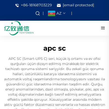
+86-18168703229
[email protected]
AZ
apc sc
APC SC (Smart-UPS C) seri, küçük iş ortamı və ev ofisi
qurğuları üçün dizayn edilmiş mürəkkəb bir elektrik
təchizatı qoruma sistemi səriyyidir. Bu zekəli güc qoruma
həlləri, üstünlüklü batarya idarəetmə sistemini və
avtomatik voltaj rəqəmləndirmə texnologiyasını vasitəsi ilə
güvəndirici güc idarəetmə imkanları təqdim edir. Qurğu,
enerji anomalilərindən, daxil olmaqla, şövkələr, piki, aps və
voltaj düşmələrindən bağlı təsnif edilmiş əməliyyatlara
effektiv şəkildə qoruyur. Xüsusiyyətlər arasında mödern
aktiv güclü faktor düzəlməsiz serverlərlə və həssas elektron