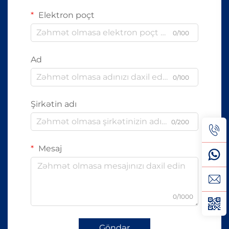
Elektron poçt
0/100
Ad
0/100
Şirkətin adı
0/200
Mesaj
0/1000
Göndər