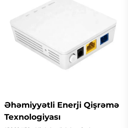
Əhəmiyyətli Enerji Qişrəmə
Texnologiyası