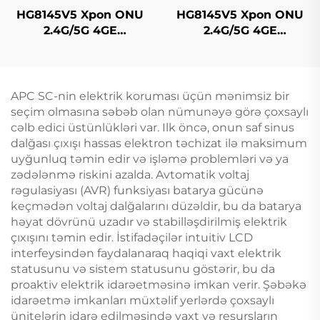
HG8145V5 Xpon ONU
HG8145V5 Xpon ONU
2.4G/5G 4GE
2.4G/5G 4GE
4Antennas
4Antennas
APC SC-nin elektrik koruması üçün mənimsiz bir
seçim olmasına səbəb olan nümunəyə görə çoxsaylı
cəlb edici üstünlükləri var. Ilk öncə, onun saf sinus
dalğası çıxışı hassas elektron təchizat ilə maksimum
uyğunluq təmin edir və işləmə problemləri və ya
zədələnmə riskini azalda. Avtomatik voltaj
rəgulasiyası (AVR) funksiyası batarya gücünə
keçmədən voltaj dalğalarını düzəldir, bu da batarya
həyat dövrünü uzadır və stabilləşdirilmiş elektrik
çıxışını təmin edir. İstifadəçilər intuitiv LCD
interfeysindən faydalanaraq haqiqi vaxt elektrik
statusunu və sistem statusunu göstərir, bu da
proaktiv elektrik idarəetməsinə imkan verir. Şəbəkə
idarəetmə imkanları müxtəlif yerlərdə çoxsaylı
ünitelərin idarə edilməsində vaxt və resursların