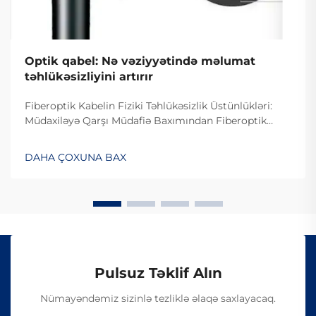
Optik qabel: Nə vəziyyətində məlumat
təhlükəsizliyini artırır
Fiberoptik Kabelin Fiziki Təhlükəsizlik Üstünlükləri:
Müdaxiləyə Qarşı Müdafiə Baxımından Fiberoptik
Kabelin Dizaynı. Fiberoptik kabelin müdaxiləyə
davamlı olması səbəbiylə onlardan istifadə edilməsi
DAHA ÇOXUNA BAX
çətindir, çünki onlar elektrik siqnalları ilə deyil, işıq
vasitəsilə məlumat ötürürlər...
Pulsuz Təklif Alın
Nümayəndəmiz sizinlə tezliklə əlaqə saxlayacaq.