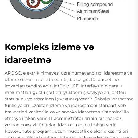
Kompleks izləmə və
idarəetmə
APC SC, elektrik himayesi üzrə nümayandırıcı idarəetmə və
izləmə sistemini əhatə edir ki, bu da güclü idarəetmə
imkanları təqdim edir. İntüitiv LCD interfeysinin detallı
məlumatları güclü şərtləri, yüklənmiş səviyyələri, batteri
statusunu və təxminən iş vaxtını göstərir. Şəbəkə idarəetmə
funksiyaları, uzaktan izləmə və idarəetməni standart veb
brauzerləri vasitəsilə və ya şəbəkə idarəetmə sistemləri ilə
etməyə imkan verir, IT administratorlarının bir mərkəzi
yerdən çoxsaylı üniteləri idarə etməsinə imkan verir.
PowerChute proqramı, uzun müddətlik elektrik kesintiləri
zamanı bağlı sistemlərin avtomatik dayandırılmasını təmin