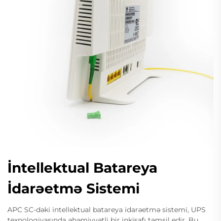
İntellektual Batareya
İdarəetmə Sistemi
APC SC-dəki intellektual batareya idarəetmə sistemi, UPS
texnologiyasında əhəmiyyətli bir inkişafı təmsil edir. Bu