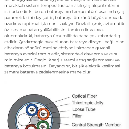
mürəkkəb sistem temperaturadan asılı şarj alqoritmlərini
istifadə edir ki, bu da batareyanın temperatürü əsasında şarj
parametrlərini dəyişdirir, batareya ömrünü böyük dərəcədə
uzadır və optimal işləməni saxlayır. Dövlətləşmiş avtomatik
öz- sınama batareya牢abiliksini təmin edir və əvəz
olunmalıdır ki, batareya ümumilikdə daha çox xəbərdarlıq
etdirir. Qızdırmaqla əvəz olunan batareya dizaynı, bağlı olan
cihazların söndürülmesinə ehtiyac kalmadan güvənli
batareya əvəzini təmin edir, sistemdəki dayanma vaxtını
minimize edir. Dəqiqlik şarj sistemi artıq şarjlanmasını və
batareya bozulmasını Dayandırır, bitişik elektrik kesilməsi
zamanı batareya zədələnməsinə mane olur.