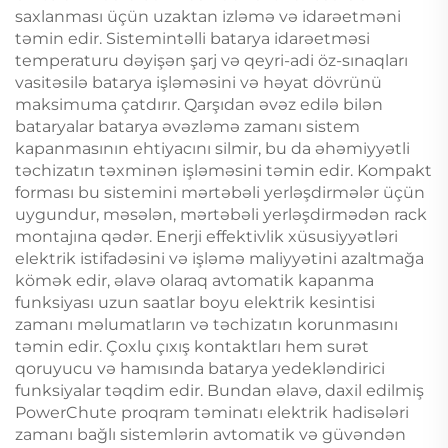
saxlanması üçün uzaktan izləmə və idarəetməni
təmin edir. Sistemintəlli batarya idarəetməsi
temperaturu dəyişən şarj və qeyri-adi öz-sınaqları
vasitəsilə batarya işləməsini və həyat dövrünü
maksimuma çatdırır. Qarşıdan əvəz edilə bilən
bataryalar batarya əvəzləmə zamanı sistem
kapanmasının ehtiyacını silmir, bu da əhəmiyyətli
təchizatın təxminən işləməsini təmin edir. Kompakt
forması bu sistemini mərtəbəli yerləşdirmələr üçün
uygundur, məsələn, mərtəbəli yerləşdirmədən rack
montajına qədər. Enerji effektivlik xüsusiyyətləri
elektrik istifadəsini və işləmə maliyyətini azaltmağa
kömək edir, əlavə olaraq avtomatik kapanma
funksiyası uzun saatlar boyu elektrik kesintisi
zamanı məlumatların və təchizatın korunmasını
təmin edir. Çoxlu çıxış kontaktları hem surət
qoruyucu və hamısında batarya yedekləndirici
funksiyalar təqdim edir. Bundan əlavə, daxil edilmiş
PowerChute proqram təminatı elektrik hadisələri
zamanı bağlı sistemlərin avtomatik və güvəndən