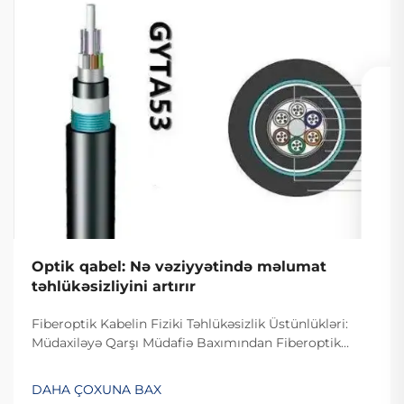
Optik qabel: Nə vəziyyətində məlumat
təhlükəsizliyini artırır
Fiberoptik Kabelin Fiziki Təhlükəsizlik Üstünlükləri:
Müdaxiləyə Qarşı Müdafiə Baxımından Fiberoptik
Kabelin Dizaynı. Fiberoptik kabelin müdaxiləyə
davamlı olması səbəbiylə onlardan istifadə edilməsi
DAHA ÇOXUNA BAX
çətindir, çünki onlar elektrik siqnalları ilə deyil, işıq