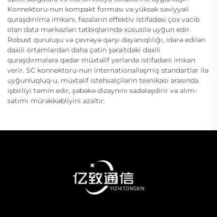
Konnektoru-nun kompakt forması və yüksək səviyyəli
quraşdırılma imkanı, fəzaların effektiv istifadəsi çox vacib
olan data mərkəzləri tətbiqlərində xüsusilə uyğun edir.
Robust quruluşu və çevrəyə qarşı dayanıqlılığı, idarə edilən
daxili ortamlardan daha çətin şəraitdəki daxili
quraşdırmalara qədər müxtəlif yerlərdə istifadəni imkan
verir. SC konnektoru-nun internationalləşmiş standartlar ilə
uyğunluqluq-u, müxtəlif istehsalçilərin texnikası arasında
işbirliyi təmin edir, şəbəkə dizaynını sadələşdirir və alım-
satımı mürəkkəbliyini azaltır.