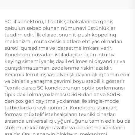
SC lif konektoru, lif optik şəbəkələrində geniş
qəbulun səbəb olunan nümunəvi üstünlüklər
təqdim edir. İlk olaraq, onun it-push koppelinq
mekanizmi, mütəxəssis alətlərə ehtiyac olmadan
sürətli quraşdırma və idarəetmə imkanı verir.
Konektoru nüvədən istifadəçilər üçün intüitiv
keying sistemi yanlış daxil edilməsini dayandırır və
quraşdırma zamanı zədələnmə riskini azaldır.
Keramik ferrul inşaası əlverişli dayanıqlılıq təmin edir
və binlərlə yanaşma çevrimi boyu stabillik göstərir.
Texnik olaraq SC konektorunun optik performansı
tipik daxil olma yoxlaması 0.3dB-dən az və 50dB-
dən çox geri qayıtma yoxlaması ilə single-mode
tətbiqlərdə ürəyli görünür. Konektoru standart
forması müxtəlif istehsalçıların texniki cihazları
arasında universallıq uyğunluğunu təmin edir, bu da
stok murəkkəbliyini azaltır və idarəetmə xərclərini
azaldır. Onun snap-in bloklayıcı mekanizmi