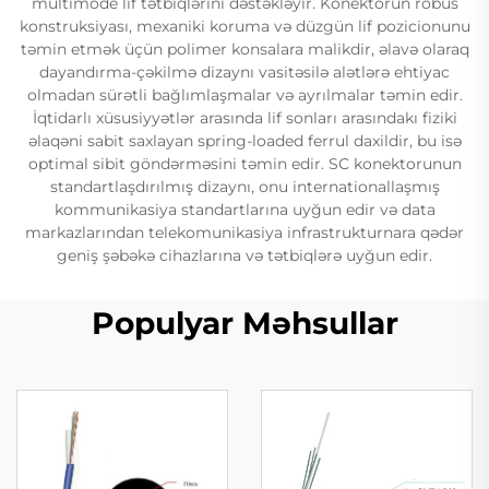
multimode lif tətbiqlərini dəstəkləyir. Konektorun robus
konstruksiyası, mexaniki koruma və düzgün lif pozicionunu
təmin etmək üçün polimer konsalara malikdir, əlavə olaraq
dayandırma-çəkilmə dizaynı vasitəsilə alətlərə ehtiyac
olmadan sürətli bağlımlaşmalar və ayrılmalar təmin edir.
İqtidarlı xüsusiyyətlər arasında lif sonları arasındakı fiziki
əlaqəni sabit saxlayan spring-loaded ferrul daxildir, bu isə
optimal sibit göndərməsini təmin edir. SC konektorunun
standartlaşdırılmış dizaynı, onu internationallaşmış
kommunikasiya standartlarına uyğun edir və data
markazlarından telekomunikasiya infrastrukturnara qədər
geniş şəbəkə cihazlarına və tətbiqlərə uyğun edir.
Populyar Məhsullar