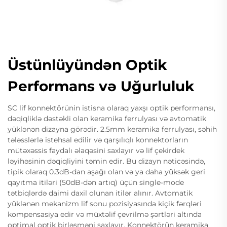
Üstünlüyündən Optik
Performans və Uğurluluk
SC lif konnektörünin istisna olaraq yaxşı optik performansı,
dəqiqliklə dəstəkli olan keramika ferrulyası və avtomatik
yüklənən dizayna görədir. 2.5mm keramika ferrulyası, səhih
tələsslərlə istehsal edilir və qarşılıqlı konnektorların
mütəxəssis faydalı əlaqəsini saxlayır və lif çekirdek
ləyihəsinin dəqiqliyini təmin edir. Bu dizayn nəticəsində,
tipik olaraq 0.3dB-dan aşağı olan və ya daha yüksək geri
qayıtma itiləri (50dB-dən artıq) üçün single-mode
tətbiqlərdə daimi daxil olunan itilər alınır. Avtomatik
yüklənən mekanizm lif sonu pozisiyasında kiçik fərqləri
kompensasiya edir və müxtəlif çevrilmə şərtləri altında
optimal optik birləşməni saxlayır. Konnektörün keramika