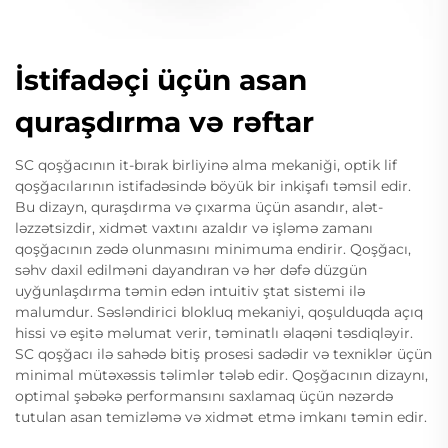
İstifadəçi üçün asan
quraşdırma və rəftar
SC qoşğacının it-bırak birliyinə alma mekaniği, optik lif
qoşğacılarının istifadəsində böyük bir inkişafı təmsil edir.
Bu dizayn, quraşdırma və çıxarma üçün asandır, alət-
ləzzətsizdir, xidmət vaxtını azaldır və işləmə zamanı
qoşğacının zədə olunmasını minimuma endirir. Qoşğacı,
səhv daxil edilməni dayandıran və hər dəfə düzgün
uyğunlaşdırma təmin edən intuitiv ştat sistemi ilə
malumdur. Səsləndirici blokluq mekaniyi, qoşulduqda açıq
hissi və eşitə məlumat verir, təminatlı əlaqəni təsdiqləyir.
SC qoşğacı ilə sahədə bitiş prosesi sadədir və texniklər üçün
minimal mütəxəssis təlimlər tələb edir. Qoşğacının dizaynı,
optimal şəbəkə performansını saxlamaq üçün nəzərdə
tutulan asan temizləmə və xidmət etmə imkanı təmin edir.