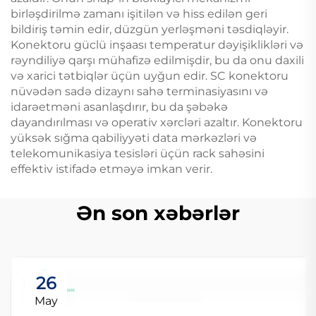
birləşdirilmə zamanı işitilən və hiss edilən geri
bildiriş təmin edir, düzgün yerləşməni təsdiqləyir.
Konektoru güclü inşaası temperatur dəyişiklikləri və
rəyndiliyə qarşı mühafizə edilmişdir, bu da onu daxili
və xarici tətbiqlər üçün uyğun edir. SC konektoru
nüvədən sadə dizaynı sahə terminasiyasını və
idarəetməni asanlaşdırır, bu da şəbəkə
dayandırılması və operativ xərcləri azaltır. Konektoru
yüksək sığma qabiliyyəti data mərkəzləri və
telekomunikasiya tesisləri üçün rack sahəsini
effektiv istifadə etməyə imkan verir.
Ən son xəbərlər
26
May