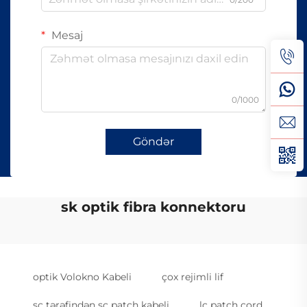
Mesaj
0/1000
Göndər
sk optik fibra konnektoru
optik Volokno Kabeli
çox rejimli lif
sc tərəfindən sc patch kabeli
lc patch cord