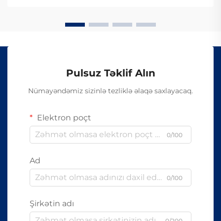
vasitəsilə məlumat ötürürlər...
Pulsuz Təklif Alın
Nümayəndəmiz sizinlə tezliklə əlaqə saxlayacaq.
Elektron poçt
0/100
Ad
0/100
Şirkətin adı
0/200