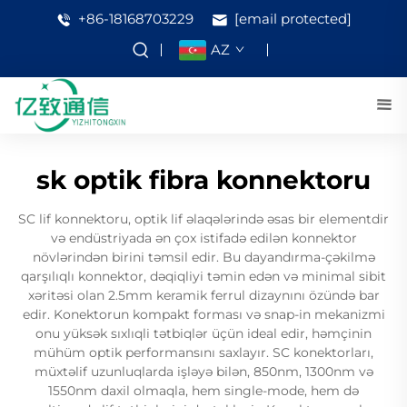
+86-18168703229
[email protected]
AZ
sk optik fibra konnektoru
SC lif konnektoru, optik lif əlaqələrində əsas bir elementdir
və endüstriyada ən çox istifadə edilən konnektor
növlərindən birini təmsil edir. Bu dayandırma-çəkilmə
qarşılıqlı konnektor, dəqiqliyi təmin edən və minimal sibit
xəritəsi olan 2.5mm keramik ferrul dizaynını özündə bar
edir. Konektorun kompakt forması və snap-in mekanizmi
onu yüksək sıxlıqli tətbiqlər üçün ideal edir, həmçinin
mühüm optik performansını saxlayır. SC konektorları,
müxtəlif uzunluqlarda işləyə bilən, 850nm, 1300nm və
1550nm daxil olmaqla, hem single-mode, hem də