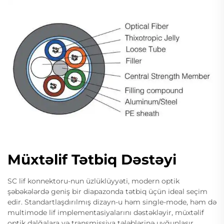
Müxtəlif Tətbiq Dəstəyi
SC lif konnektoru-nun üzlüklüyyəti, modern optik
şəbəkələrdə geniş bir diapazonda tətbiq üçün ideal seçim
edir. Standartlaşdırılmış dizayn-u həm single-mode, həm də
multimode lif implementasiyalarını dəstəkləyir, müxtəlif
optik dalğalara və transmissiya tələblərinə uyğunlaşır.