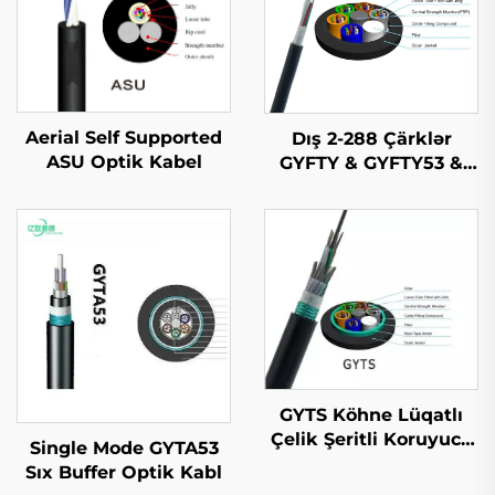
Aerial Self Supported
Dış 2-288 Çärklər
ASU Optik Kabel
GYFTY & GYFTY53 &
GYFTY63 Dış Optik
Kabel
GYTS Köhne Lüqatlı
Çelik Şeritli Koruyucu
Single Mode GYTA53
(CST) Kabeli
Sıx Buffer Optik Kabl