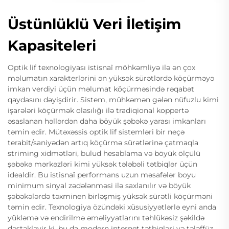
Üstünlüklü Veri İletişim
Kapasiteleri
Optik lif texnologiyası istisnaî möhkəmliyə ilə ən çox
məlumatın xarakterlərini ən yüksək sürətlərdə köçürməyə
imkan verdiyi üçün məlumat köçürməsində rəqabət
qaydasını dəyişdirir. Sistem, mühkəmən gələn nüfuzlu kimi
işarələri köçürmək olasılığı ilə tradiqional koppertə
əsaslanan həllərdən daha böyük şəbəkə yarası imkanları
təmin edir. Mütəxəssis optik lif sistemləri bir neçə
terabit/saniyədən artıq köçürmə sürətlərinə çatmaqla
striming xidmətləri, bulud hesablama və böyük ölçülü
şəbəkə mərkəzləri kimi yüksək tələbəli tətbiqlər üçün
idealdir. Bu istisnaî performans uzun məsafələr boyu
minimum sinyal zədələnməsi ilə saxlanılır və böyük
şəbəkələrdə təxminen birləşmiş yüksək sürətli köçürməni
təmin edir. Texnologiya özündəki xüsusiyyətlərlə eyni anda
yükləmə və endirilmə əməliyyatlarını təhlükəsiz şəkildə
dəstəkləyir ki, bu da modern internet tətbiqləri və tələffüz