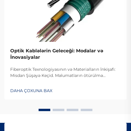
Optik Kablələrin Geleceği: Modalar və
İnovasiyalar
Fiberoptik Texnologiyasının və Materialların İnkişafı:
Misdan Şüşəyə Keçid. Məlumatların ötürülmə
sürətinin artmasında mis naqillərdən fiberoptik
kabelə keçid əhəmiyyətli rol oynadı. Əvvəllər əksər
DAHA ÇOXUNA BAX
telekommunikasiya şirkətləri məlumat ötürmək üçün
mis naqillərdən istifadə edirdilər, lakin bu, məlumat
ötürmə sürətini məhdudlaşdırırdı. Fiberoptik
kabeldən istifadə etməklə məlumatlar artıq işıq
impulsları şəklində göndərilir, bu da daha yüksək
ötürmə sürətinə imkan verir. Bu texnologiya ilk dəfə
1970-ci illərdə tətbiq edildi və o zamandan bəri daim