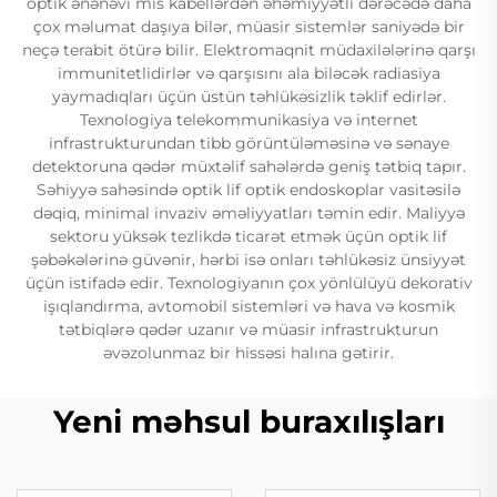
optik ənənəvi mis kabellərdən əhəmiyyətli dərəcədə daha
çox məlumat daşıya bilər, müasir sistemlər saniyədə bir
neçə terabit ötürə bilir. Elektromaqnit müdaxilələrinə qarşı
immunitetlidirlər və qarşısını ala biləcək radiasiya
yaymadıqları üçün üstün təhlükəsizlik təklif edirlər.
Texnologiya telekommunikasiya və internet
infrastrukturundan tibb görüntüləməsinə və sənaye
detektoruna qədər müxtəlif sahələrdə geniş tətbiq tapır.
Səhiyyə sahəsində optik lif optik endoskoplar vasitəsilə
dəqiq, minimal invaziv əməliyyatları təmin edir. Maliyyə
sektoru yüksək tezlikdə ticarət etmək üçün optik lif
şəbəkələrinə güvənir, hərbi isə onları təhlükəsiz ünsiyyət
üçün istifadə edir. Texnologiyanın çox yönlülüyü dekorativ
işıqlandırma, avtomobil sistemləri və hava və kosmik
tətbiqlərə qədər uzanır və müasir infrastrukturun
əvəzolunmaz bir hissəsi halına gətirir.
Yeni məhsul buraxılışları