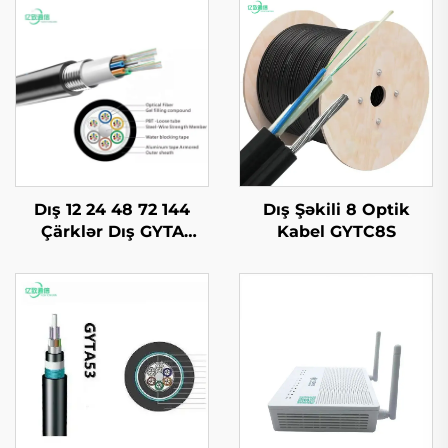
Dış 12 24 48 72 144
Dış Şəkili 8 Optik
Çärklər Dış GYTA
Kabel GYTC8S
Optik Kabel