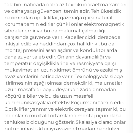
tələbini nəticədə daha az texniki idarəetmə xərcləri
və daha yaxşı güvəncəni təmin edir. Təhlükəsizlik
baxımından optik liflər, qazmağa qarşı natural
koruma təmin edirlər çünki onlar elektromaqnetik
sibqələr emir və bu da məlumat çalmazlığı
qarşısında güvəncə verir. Kabellər ciddi dərəcədə
inkişaf edib və həddindən çox hafifdir ki, bu da
montaj prosesini asanlaşdırır və konduktorlarda
daha az yer tələb edir. Onların dayanıqlılığı və
temperatur dəyişikliklərinə və rəsmiyyətə qarşı
mukavimətləri uzun xidmət ömrünü və azaltılmış
əvəz xərclərini nəticədə verir. Texnologiyada sibqə
itirilməsinin aşağı olması deməkdir ki, məlumatlar
uzun məsafələr boyu deyərkən zədələnmədən
köçürülə bilər və bu da uzun məsafəli
kommunikasiyalara effektiv köçürməni təmin edir.
Optik liflər yanmır və elektrik cərəyanı taşımır ki, bu
da onların müxtəlif ortamlarda montaj üçün daha
təhlükəsiz olduğunu göstərir. Skalasiya olaraq onlar
bütün infrastukturayı əvəzin etmədən bandükvı