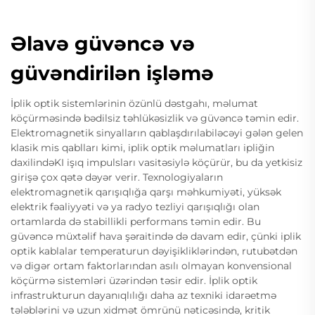
Əlavə güvəncə və
güvəndirilən işləmə
İplik optik sistemlərinin özünlü dəstgahı, məlumat
köçürməsində bədilsiz təhlükəsizlik və güvəncə təmin edir.
Elektromagnetik sinyalların qablaşdırılabiləcəyi gələn gelen
klasik mis qablları kimi, iplik optik məlumatları ipliğin
daxilindəKI işıq impulsları vasitəsiylə köçürür, bu da yetkisiz
girişə çox qətə dəyər verir. Texnologiyaların
elektromagnetik qarışıqlığa qarşı məhkumiyəti, yüksək
elektrik fəaliyyəti və ya radyo tezliyi qarışıqlığı olan
ortamlarda də stabillikli performans təmin edir. Bu
güvəncə müxtəlif hava şəraitində də davam edir, çünki iplik
optik kablalar temperaturun dəyişikliklərindən, rutubətdən
və digər ortam faktorlarından asılı olmayan konvensional
köçürmə sistemləri üzərindən təsir edir. İplik optik
infrastrukturun dayanıqlılığı daha az texniki idarəetmə
tələblərini və uzun xidmət ömrünü nəticəsində, kritik