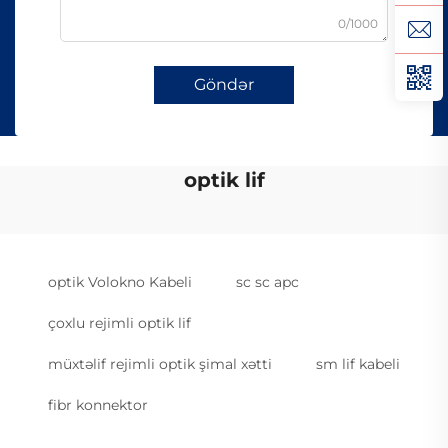
0/1000
Göndər
optik lif
optik Volokno Kabeli
sc sc apc
çoxlu rejimli optik lif
müxtəlif rejimli optik şimal xətti
sm lif kabeli
fibr konnektor