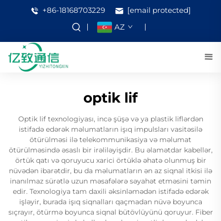
+86-18168703229
[email protected]
AZ
optik lif
Optik lif texnologiyası, incə şüşə və ya plastik liflərdən
istifadə edərək məlumatların işıq impulsları vasitəsilə
ötürülməsi ilə telekommunikasiya və məlumat
ötürülməsində əsaslı bir irəliləyişdir. Bu əlamətdar kabellər,
örtük qatı və qoruyucu xarici örtüklə əhatə olunmuş bir
nüvədən ibarətdir, bu da məlumatların ən az siqnal itkisi ilə
inanılmaz sürətlə uzun məsafələrə səyahət etməsini təmin
edir. Texnologiya tam daxili əksinləmədən istifadə edərək
işləyir, burada işıq siqnalları qaçmadan nüvə boyunca
sıçrayır, ötürmə boyunca siqnal bütövlüyünü qoruyur. Fiber