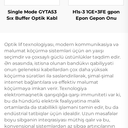
Single Mode GYTA53
H1s-3 1GE+3FE gpon
Sıx Buffer Optik Kabl
Epon Gepon Onu
Optik lif texnologiyası, modern kommunikasiya və
məlumat köçürmə sistemləri üçün ən yaxşı
seçimdir və çoxsaylı güclü üstünlüklər təqdim edir.
Ən əsasında, istisna olunan bandükvı qabiliyyəti
onun geleneksi kabellərdən çox daha yüksək
köçürmə sürətləri ilə səsləndirilərək, şimal-şimal
internet bağlantılara və effektiv məlumat
köçürməyə imkan verir. Texnologiya
elektromaqnetik qarışıqlığa qarşı immuniteti var ki,
bu da hündürlü elektrik fəaliyyətinə malik
ortamlarda də stabillikli işləməni təmin edir, bu da
endüstrial tətbiqlər üçün idealdir. Uzun məsafələr
boyu sibgənin inteqrasiyası müthiş qalır və bu,
konvensional sistemlərdən az sibgə artırıcılarının