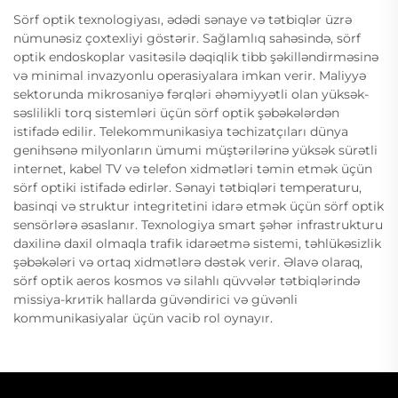
Sörf optik texnologiyası, ədədi sənaye və tətbiqlər üzrə
nümunəsiz çoxtexliyi göstərir. Sağlamlıq sahəsində, sörf
optik endoskoplar vasitəsilə dəqiqlik tibb şəkilləndirməsinə
və minimal invazyonlu operasiyalara imkan verir. Maliyyə
sektorunda mikrosaniyə fərqləri əhəmiyyətli olan yüksək-
səslilikli torq sistemləri üçün sörf optik şəbəkələrdən
istifadə edilir. Telekommunikasiya təchizatçıları dünya
genihsənə milyonların ümumi müştərilərinə yüksək sürətli
internet, kabel TV və telefon xidmətləri təmin etmək üçün
sörf optiki istifadə edirlər. Sənayi tətbiqləri temperaturu,
basinqi və struktur integritetini idarə etmək üçün sörf optik
sensörlərə əsaslanır. Texnologiya smart şəhər infrastrukturu
daxilinə daxil olmaqla trafik idarəetmə sistemi, təhlükəsizlik
şəbəkələri və ortaq xidmətlərə dəstək verir. Əlavə olaraq,
sörf optik aeros kosmos və silahlı qüvvələr tətbiqlərində
missiya-krитik hallarda güvəndirici və güvənli
kommunikasiyalar üçün vacib rol oynayır.