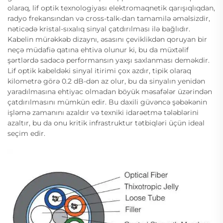
olaraq, lif optik texnologiyası elektromaqnetik qarışıqlıqdan,
radyo frekansından və cross-talk-dan tamamilə əməlsizdir,
nəticədə kristal-sıxalıq sinyal çatdırılması ilə bağlıdır.
Kabelin mürəkkəb dizaynı, əsasını çeviklikdən qoruyan bir
neçə müdafiə qatına ehtiva olunur ki, bu da müxtəlif
şərtlərdə sadəcə performansın yaxşı saxlanması deməkdir.
Lif optik kabeldəki sinyal itirimi çox azdır, tipik olaraq
kilometrə görə 0.2 dB-dən az olur, bu da sinyalın yenidən
yaradılmasına ehtiyac olmadan böyük məsafələr üzərindən
çatdırılmasını mümkün edir. Bu daxili güvəncə şəbəkənin
işləmə zamanını azaldır və texniki idarəetmə tələblərini
azaltır, bu da onu kritik infrastruktur tətbiqləri üçün ideal
seçim edir.