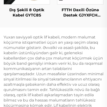
Dış Şəkili 8 Optik
FTTH Daxili Özünə
Kabel GYTC8S
Dəstək GJYXFCH
Optik Kabl
Yuxarı səviyyəli optik lif kabeli, modern məlumat
köçürmə istiqamətləri üçün ən yaxşı seçim olaraq
nümunələr göstərir. Əvvəlki və əsaslı şəkildə, bu
kabelin üstünlüyündən gəlir ki, geleneksi
kabellərdən çox daha çox məlumat köçürmək üçün
böyük band genişliyi imkanı verir ki, bu da rəqəmsal
kommunikasiyanın artan tələblərini
qarşılamaqdadır. Uzun məsafələr üzərindən minimal
sinyal itirilməsi ilə sinyal təkrarlanıcılarının ehtiyacını
azaltmaqla şəbəkənin daha effektiv və ucuz olaraq
qurulmasını təmin edir. Təhlükəsizlik növü ilə bağlı
olaraq, optik lif kabeli aşkarlaşmadan təyin edilə
bilməz və bu da həssas məlumatların təhlükəsiz
köçürməsinə kömək edir. Lif kabelinin elektrik