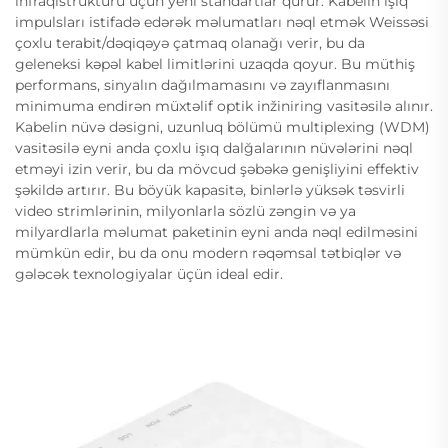
infraqistrukturu üçün yeni standartlar qurur. Kabelin işıq
impulsları istifadə edərək məlumatları nəql etmək Weissəsi
çoxlu terabit/dəqiqəyə çatmaq olanağı verir, bu da
geleneksi kəpəl kabel limitlərini uzaqda qoyur. Bu müthiş
performans, sinyalın dağılmamasını və zayıflanmasını
minimuma endirən müxtəlif optik inžiniring vasitəsilə alınır.
Kabelin nüvə dəsigni, uzunluq bölümü multiplexing (WDM)
vasitəsilə eyni anda çoxlu işıq dalğalarının nüvələrini nəql
etməyi izin verir, bu da mövcud şəbəkə genişliyini effektiv
şəkildə artırır. Bu böyük kapasitə, binlərlə yüksək təsvirli
video strimlərinin, milyonlarla sözlü zəngin və ya
milyardlarla məlumat paketinin eyni anda nəql edilməsini
mümkün edir, bu da onu modern rəqəmsal tətbiqlər və
gələcək texnologiyalar üçün ideal edir.