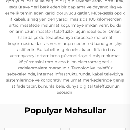
qoruyucu qatlar ilə bağlıdır: ışığın seyahət etdiyi orta ürək,
ışığı ürəyə geri bərk edən bir qaplama və dayanıqlılıq və
esnəlik təmin edən xarici qoruyucu qatlar. Mütəxəssis optik
lif kabeli, sinaq yenidən yaradılmasız da 100 kilometrdən
artıq məsafədə məlumat köçürməyə imkan verir, bu da
onların uzun məsafəli tələffüzlər üçün ideal edər. Onlar,
hazırda çoxlu terabit/saniyə dərəcədə məlumat
köçürməsinə dəstək verən unprecedented band genişliyi
təklif edir. Bu kabellər, geleneksi kabel-liflərin baş
verməyəcəyi ortamlarda güvəndirləşdirilmiş məlumat
köçürməsini təmin edə bilən electromagnetik
zədələnmələrə maraqlıdır. Texnologiya, tələffüz
şəbəkələrində, internet infrastrukturunda, kabel televiziya
sistemlərində və korporativ məlumat mərkəzlərində geniş
istifadə tapır, bununla belə, dünya digital tələffüzünun
asosidir.
Populyar Məhsullar