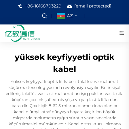
+86-18168703229
[email protected]
AZ
yüksək keyfiyyətli optik
kabel
Yüksek keyfiyyətli optik lif kabeli, tələffüz və məlumat
köçürmə texnologiyasında revolyusiya sayılır. Bu inkişaf
edilmiş tələffüz vasitəsi, məlumatları işıq pulsları vasitəsilə
köçürən çox inkişaf edmiş şüşə və ya plastik liflərdən
ibarətdir. Çox kiçik 8-62,5 mikron diametrində olan bu
kabelin ürəyi, ətraf dünyaya həyata keçirilən böyük
miqdarda məlumatın ışığın sürətlə yaxın sınaqlarda
köçürülmesini mümkün edir. Kabelin strukturu, birdənə