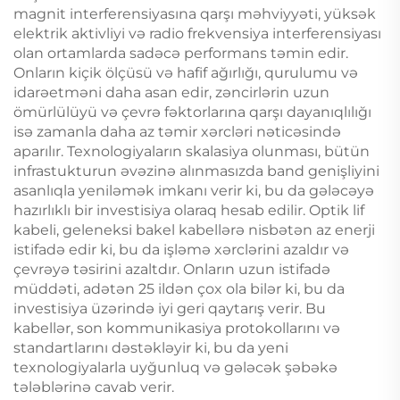
magnit interferensiyasına qarşı məhviyyəti, yüksək
elektrik aktivliyi və radio frekvensiya interferensiyası
olan ortamlarda sadəcə performans təmin edir.
Onların kiçik ölçüsü və hafif ağırlığı, qurulumu və
idarəetməni daha asan edir, zəncirlərin uzun
ömürlülüyü və çevrə fəktorlarına qarşı dayanıqlılığı
isə zamanla daha az təmir xərcləri nəticəsində
aparılır. Texnologiyaların skalasiya olunması, bütün
infrastukturun əvəzinə alınmasızda band genişliyini
asanlıqla yeniləmək imkanı verir ki, bu da gələcəyə
hazırlıklı bir investisiya olaraq hesab edilir. Optik lif
kabeli, geleneksi bakel kabellərə nisbətən az enerji
istifadə edir ki, bu da işləmə xərclərini azaldır və
çevrəyə təsirini azaltdır. Onların uzun istifadə
müddəti, adətən 25 ildən çox ola bilər ki, bu da
investisiya üzərində iyi geri qaytarış verir. Bu
kabellər, son kommunikasiya protokollarını və
standartlarını dəstəkləyir ki, bu da yeni
texnologiyalarla uyğunluq və gələcək şəbəkə
tələblərinə cavab verir.