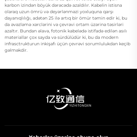
karbon izindən böyük dərəcədə azaldılır. Kabelin istisna
olaraq uzun ömrü və deyərlənməzi yoxluquna qarşı
dayanıqlılığı, adətən 25 ilə artıq bir ömür təmin edir ki, bu
da əvəzləmə xərclərini və çevrəvi ortam üzərinə təsirləri
azaltır. Bundan əlavə, fotonik kabelədə istifadə edilən asılı
materiallar çox sayda və sürdülüdür ki, bu da modern
infrasctrukturun inkişafı üçün çevrəvi sorumlulukdan keçib
gəlməkdir.