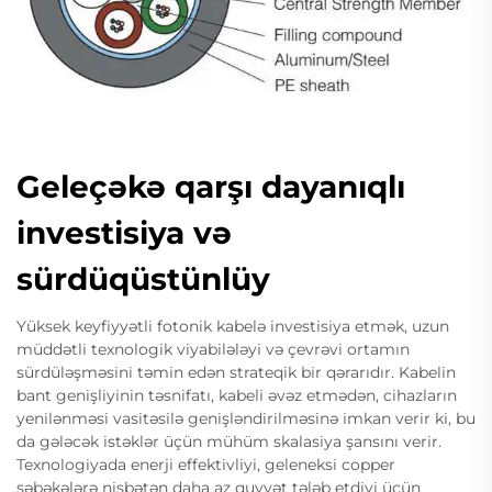
Geleçəkə qarşı dayanıqlı
investisiya və
sürdüqüstünlüy
Yüksek keyfiyyətli fotonik kabelə investisiya etmək, uzun
müddətli texnologik viyabilələyi və çevrəvi ortamın
sürdüləşməsini təmin edən strateqik bir qərarıdır. Kabelin
bant genişliyinin təsnifatı, kabeli əvəz etmədən, cihazların
yenilənməsi vasitəsilə genişləndirilməsinə imkan verir ki, bu
da gələcək istəklər üçün mühüm skalasiya şansını verir.
Texnologiyada enerji effektivliyi, geleneksi copper
şəbəkələrə nisbətən daha az quvvət tələb etdiyi üçün