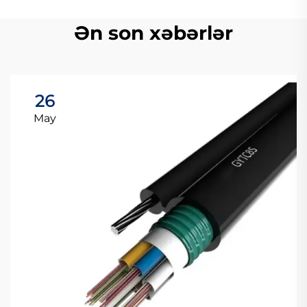
Ən son xəbərlər
26
May