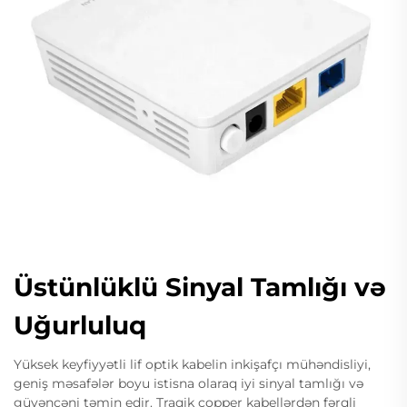
Üstünlüklü Sinyal Tamlığı və
Uğurluluq
Yüksek keyfiyyətli lif optik kabelin inkişafçı mühəndisliyi,
geniş məsafələr boyu istisna olaraq iyi sinyal tamlığı və
güvəncəni təmin edir. Traqik copper kabellərdən fərqli