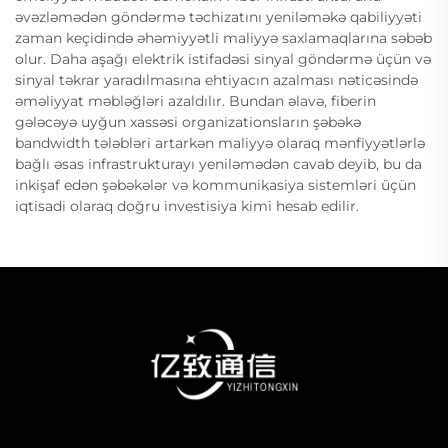
əvəzləmədən göndərmə təchizatını yeniləməkə qabiliyyəti
zaman keçidində əhəmiyyətli maliyyə saxlamaqlarına səbəb
olur. Daha aşağı elektrik istifadəsi sinyal göndərmə üçün və
sinyal təkrar yaradılmasına ehtiyacın azalması nəticəsində
əməliyyat məbləğləri azaldılır. Bundan əlavə, fiberin
gələcəyə uyğun xassəsi organizationsların şəbəkə
bandwidth tələbləri artarkən maliyyə olaraq mənfiyyətlərlə
bağlı əsas infrastrukturayı yeniləmədən cavab deyib, bu da
inkişaf edən şəbəkələr və kommunikasiya sistemləri üçün
iqtisadi olaraq doğru investisiya kimi hesab edilir.