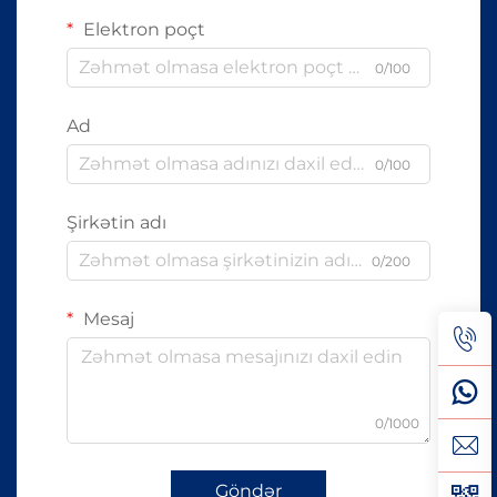
Elektron poçt
0/100
Ad
0/100
Şirkətin adı
0/200
Mesaj
0/1000
Göndər