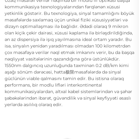
Uzaq məsafəli verilər nəqlində bir modlu lif optikası başqa
kommunikasiya texnologiyalarından fərqlənən xüsusi
yetkinlik göstərir. Bu texnologiya, sinyal tamamlığını böyük
məsafələrdə saxlamaq üçün unikal fiziki xüsusiyyətləri və
dizayn optimallaşması ilə bağlıdır. Ədədi olaraq 9 mikron
olan kiçik çekir dairəsi, xüsusi kaplama ilə birləşdirildiğində,
ən az dispersiya ilə işıq yayılmasına ideal ortam yaradır. Bu
isə, sinyalın yenidən yaradılması olmadan 100 kilometrdən
çox məsafəyə verilər nəql etmək imkanını verir, bu da başqa
nəqliyyat vasitələrinin qazandığına görə üstünlükdür.
1550nm dalgıncıq uzunluğunda təxminən 0.2 dB/km kimi
aşağı sönüm dərəcəsi, hətta极限məsafələrdə də sinyal
güclünün viable qalmasını təmin edir. Bu istisna olaraq
performans, bir modlu lifləri interkontinental
kommunikasiyalardan, altxal kabel sistemlərindən və şəhər
şəbəkələrindən ibarət, güvəndilik və sinyal keyfiyyəti əsaslı
yerlərdə asılılıq olaraq edir.