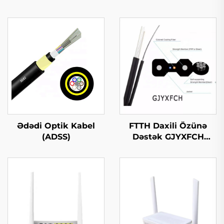
Ədədi Optik Kabel
FTTH Daxili Özünə
(ADSS)
Dəstək GJYXFCH
Optik Kabl