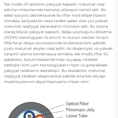
Tek modlu lif optikinin çəkiyyat kapasiti, məlumat nəql
ediciliyi imkanlarında texnoloji ailənəsini təmsil edir. Bir
ədəd işıq yolu dəstəkləyərək bu liflər mod disperziyasını
silməklə, saniyədə bir neçə terabit qədər olan çox yüksək
məlumat nəqliyyat dərəcələrini mümkün edir. Bu istisna
olaraq böyük çəkiyyat kapasiti, dalğa uzunluğunu bölütmə
(WDM) texnologiyası ilə artırılır ki, bunun vasitəsi ilə eyni
lifdə fərqli dalga uzunluqlarında birdənəzamanlı şəkildə
çoxlu məlumat akışları nəql edilir. Az disperziyalı və yüksək-
tərqimli işləmə kombinasiya etməklə, tek modlu liflər 5G
şəbəkələri, bulud hissələndirməsi və yapay intellekt
tətbiqləri kimi yeni texnologiyaların hazır və gələcəkdəki
çəkiyyat tələblərini dəstəkləyir. Bu skalabilite, məlumat
nəqliyyat tələbləri eksponensial şəkildə artarkən altyapı
investisiyalarının dəyərliləşməsinə imkan verir.