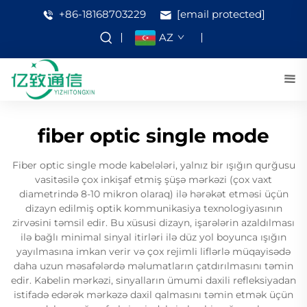
+86-18168703229
[email protected]
AZ
fiber optic single mode
Fiber optic single mode kabelələri, yalnız bir ışığın qurğusu
vasitəsilə çox inkişaf etmiş şüşə mərkəzi (çox vaxt
diametrində 8-10 mikron olaraq) ilə hərəkət etməsi üçün
dizayn edilmiş optik kommunikasiya texnologiyasının
zirvəsini təmsil edir. Bu xüsusi dizayn, işarələrin azaldılması
ilə bağlı minimal sinyal itirləri ilə düz yol boyunca ışığın
yayılmasına imkan verir və çox rejimli liflərlə müqayisədə
daha uzun məsafələrdə məlumatların çatdırılmasını təmin
edir. Kabelin mərkəzi, sinyalların ümumi daxili refleksiyadan
istifadə edərək mərkəzə daxil qalmasını təmin etmək üçün