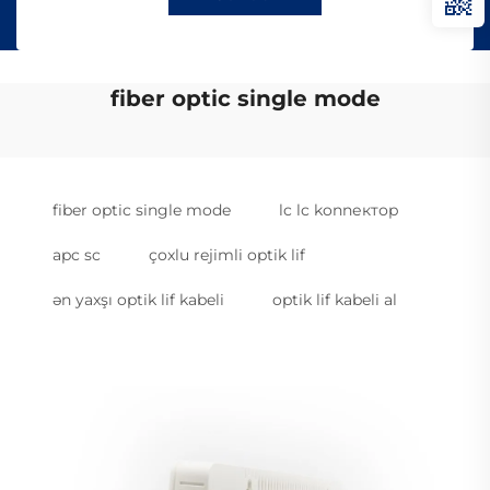
fiber optic single mode
fiber optic single mode
lc lc konnектор
apc sc
çoxlu rejimli optik lif
ən yaxşı optik lif kabeli
optik lif kabeli al