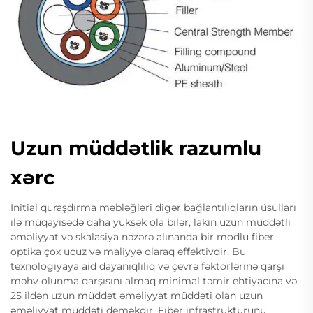
Uzun müddətlik razumlu
xərc
İnitial quraşdırma məbləğləri digər bağlantılıqların üsulları
ilə müqayisədə daha yüksək ola bilər, lakin uzun müddətli
əməliyyat və skalasiya nəzərə alınanda bir modlu fiber
optika çox ucuz və maliyyə olaraq effektivdir. Bu
texnologiyaya aid dayanıqlılıq və çevrə fəktorlərinə qarşı
məhv olunma qarşısını almaq minimal təmir ehtiyacına və
25 ildən uzun müddət əməliyyat müddəti olan uzun
əməliyyat müddəti deməkdir. Fiber infrastrukturunu