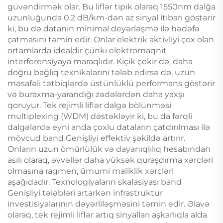
güvəndirmək olar. Bu liflər tipik olaraq 1550nm dalğa
uzunluğunda 0.2 dB/km-dən az sinyal itibarı göstərir
ki, bu də datanın minimal deyərləşmə ilə hədəfə
çatmasını təmin edir. Onlar elektrik aktivliyi çox olan
ortamlarda idealdir çünki elektromaqnit
interferensiyaya maraqlıdır. Kiçik çekir də, daha
doğru bağlıq texnikalarını tələb edirsə də, uzun
məsafəli tətbiqlərdə üstünlüklü performans göstərir
və buraxma-yarandığı zədələrdən daha yaxşı
qoruyur. Tek rejimli liflər dalgə bölünməsi
multiplexing (WDM) dəstəkləyir ki, bu da fərqli
dalgələrdə eyni anda çoxlu dataların çatdırılması ilə
mövcud band Genişliyi effektiv şəkildə artırır.
Onların uzun ömürlülük və dayanıqlılıq hesabından
asılı olaraq, əvvəllər daha yüksək quraşdırma xərcləri
olmasına ragmen, ümumi maliklik xərcləri
aşağıdadır. Texnologiyaların skalasiyası band
Genişliyi tələbləri artarkən infrastruktur
investisiyalarının dəyərliləşməsini təmin edir. Əlavə
olaraq, tek rejimli liflər artıq sinyalları aşkarlıqla alda