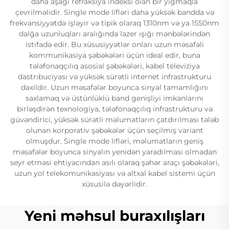
daha aşağı refraksiya indeksi olan bir yığmaqla
çevrilməlidir. Single mode lifləri daha yüksək bandda və
frekvansiyyətdə işləyir və tipik olaraq 1310nm və ya 1550nm
dalğa uzunluqları aralığında lazer ışığı mənbələrindən
istifadə edir. Bu xüsusiyyətlər onları uzun məsafəli
kommunikasiya şəbəkələri üçün ideal edir, buna
tələfonaqçılıq asosial şəbəkələri, kabel televiziya
dastrıbuciyası və yüksək sürətli internet infrastrukturu
daxildir. Uzun məsafələr boyunca sinyal tamamlığını
saxlamaq və üstünlüklü band genişliyi imkanlarını
birləşdirən texnologiya, tələfonaqçılıq infrastrukturu və
güvəndirici, yüksək sürətli məlumatların çatdırılması tələb
olunan korporativ şəbəkələr üçün seçilmiş variant
olmuşdur. Single mode lifləri, məlumatların geniş
məsafələr boyunca sinyalın yenidən yaradılması olmadan
seyr etməsi ehtiyacından asılı olaraq şəhər araçı şəbəkələri,
uzun yol telekomunikasiyası və altxal kabel sistemi üçün
xüsusilə dəyərlidir.
Yeni məhsul buraxılışları