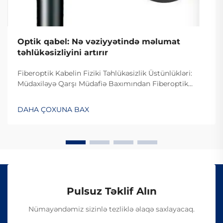
Optik qabel: Nə vəziyyətində məlumat
təhlükəsizliyini artırır
Fiberoptik Kabelin Fiziki Təhlükəsizlik Üstünlükləri:
Müdaxiləyə Qarşı Müdafiə Baxımından Fiberoptik
Kabelin Dizaynı. Fiberoptik kabelin müdaxiləyə
davamlı olması səbəbiylə onlardan istifadə edilməsi
DAHA ÇOXUNA BAX
çətindir, çünki onlar elektrik siqnalları ilə deyil, işıq
vasitəsilə məlumat ötürürlər...
Pulsuz Təklif Alın
Nümayəndəmiz sizinlə tezliklə əlaqə saxlayacaq.