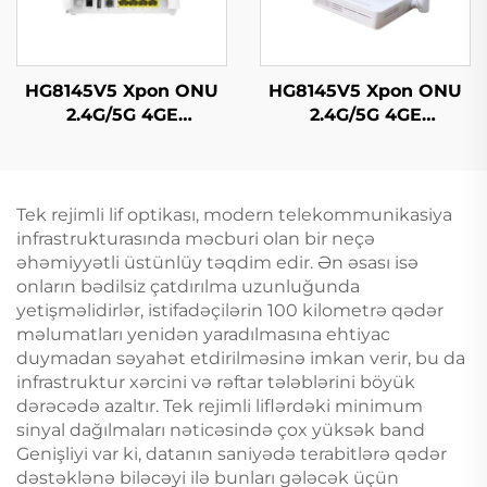
HG8145V5 Xpon ONU
HG8145V5 Xpon ONU
2.4G/5G 4GE
2.4G/5G 4GE
4Antennas
4Antennas
Tek rejimli lif optikası, modern telekommunikasiya
infrastrukturasında məcburi olan bir neçə
əhəmiyyətli üstünlüy təqdim edir. Ən əsası isə
onların bədilsiz çatdırılma uzunluğunda
yetişməlidirlər, istifadəçilərin 100 kilometrə qədər
məlumatları yenidən yaradılmasına ehtiyac
duymadan səyahət etdirilməsinə imkan verir, bu da
infrastruktur xərcini və rəftar tələblərini böyük
dərəcədə azaltır. Tek rejimli liflərdəki minimum
sinyal dağılmaları nəticəsində çox yüksək band
Genişliyi var ki, datanın saniyədə terabitlərə qədər
dəstəklənə biləcəyi ilə bunları gələcək üçün