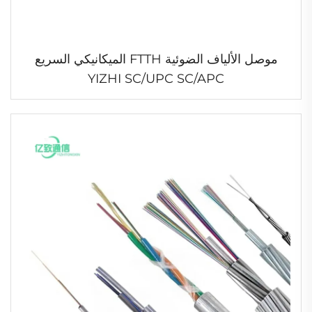
موصل الألياف الضوئية FTTH الميكانيكي السريع
YIZHI SC/UPC SC/APC