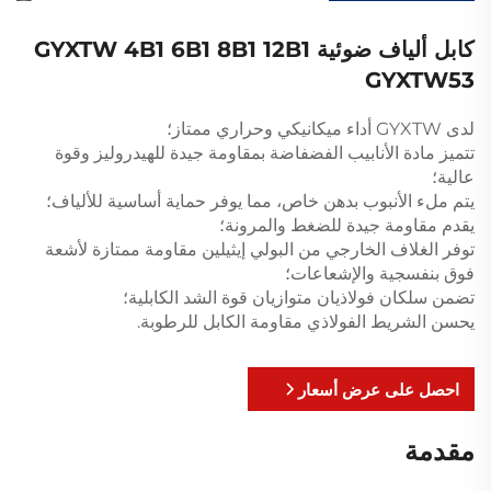
كابل ألياف ضوئية GYXTW 4B1 6B1 8B1 12B1
GYXTW53
لدى GYXTW أداء ميكانيكي وحراري ممتاز؛
تتميز مادة الأنابيب الفضفاضة بمقاومة جيدة للهيدروليز وقوة
عالية؛
يتم ملء الأنبوب بدهن خاص، مما يوفر حماية أساسية للألياف؛
يقدم مقاومة جيدة للضغط والمرونة؛
توفر الغلاف الخارجي من البولي إيثيلين مقاومة ممتازة لأشعة
فوق بنفسجية والإشعاعات؛
تضمن سلكان فولاذيان متوازيان قوة الشد الكابلية؛
يحسن الشريط الفولاذي مقاومة الكابل للرطوبة.
احصل على عرض أسعار
مقدمة