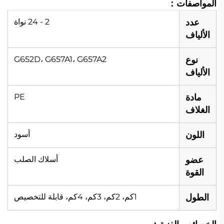
المواصفات：
عدد
2 - 24 نواة
الألياف
نوع
G652D، G657A1، G657A2
الألياف
مادة
PE
الغلاف
اللون
أسود
عضو
أسلاك الصلب
القوة
الطول
1كم، 2كم، 3كم، 4كم، قابلة للتخصيص