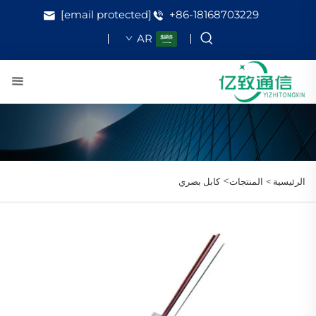
[email protected]
+86-18168703229
AR
>
الرئيسية >
المنتجات
كابل بصري