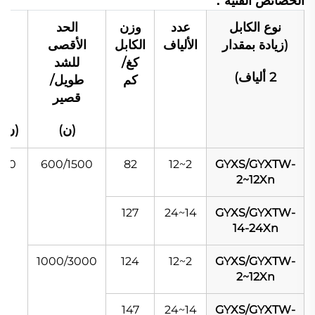
الخصائص الفنية：
نوع الكابل
عدد
وزن
الحد
مق
(زيادة بمقدار
الألياف
الكابل
الأقصى
ال
كغ/
للشد
طو
2 ألياف)
كم
طويل/
ق
قصير
ا
(ن)
(ن/100مم)
000
600/1500
82
2~12
GYXS/GYXTW-
2~12Xn
127
14~24
GYXS/GYXTW-
14-24Xn
1000/3000
124
2~12
GYXS/GYXTW-
2~12Xn
147
14~24
GYXS/GYXTW-