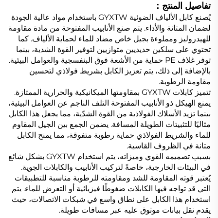
تفاصيل المنتج：
يُصنع كابل الألياف الضوئية GYXTW باستخدام مواد عالية الجودة
لضمان المتانة والأداء. يتم صنع الأنابيب المفتوحة من مادة مقاومة
للهيدروليز ومملوءة بجيل خاص مضاد للماء لحماية الألياف. كما
تحتوي على سلكين حديديين متوازيين لتوفير القوة الشدية، بينما
توفر غلاف PE حماية من الأشعة فوق البنفسجية والعوامل البيئية.
بالإضافة إلى ذلك، يتم تعزيز الكابل بشريط فولاذي لتحسين
مقاومة الرطوبة.
تتميز كابلات GYXTW بمقاومتها الميكانيكية والحرارية الممتازة.
يمنع الهيكل ذو الأنابيب المفتوحة التلف الناجم عن العوامل البيئية،
بينما تزيد الأسلاك الفولاذية من القوة الشدّية، مما يجعل هذا الكابل
مثاليًا للتثبيتات الطويلة المسافة. يضمن الجمع بين الجيل المقاوم
للماء والشريط الفولاذي حماية رطوبة متفوقة، مما يمنح الكابل
متانة في الظروف القاسية.
بسبب تصميمه القوي وميزاته، يتم استخدام GYXTW بشكل شائع
في البيئات الخارجية، خاصةً لتركيب الأنابيب والكابلات الجوية.
يُعتبر قوته المقاومة للشد ومقاومته للرطوبة مناسبة للتطبيقات
التي قد تواجه فيها الكابلات ضغوطًا فيزيائية أو التعرض للماء. يتم
استخدام هذا الكابل على نطاق واسع في شبكات الاتصالات، حيث
يقدم نقل بيانات موثوق عليه عبر مسافات طويلة.