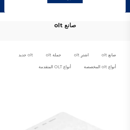
صانع olt
صانع olt
اشترِ olt
جملة olt
olt جديد
أنواع olt المخصصة
أنواع OLT المتقدمة