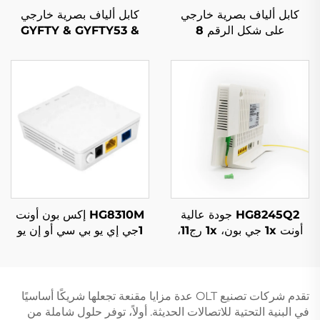
كابل ألياف بصرية خارجي
كابل ألياف بصرية خارجي
على شكل الرقم 8
GYFTY & GYFTY53 &
GYTC8S
GYFTY63 بـ 2-288 نواة
HG8245Q2 جودة عالية
HG8310M إكس بون أونت
أونت 1x جي بون، 1x رج11،
1جي إي يو بي سي أو إن يو
2x يو أس بي
تقدم شركات تصنيع OLT عدة مزايا مقنعة تجعلها شريكًا أساسيًا
في البنية التحتية للاتصالات الحديثة. أولاً، توفر حلول شاملة من