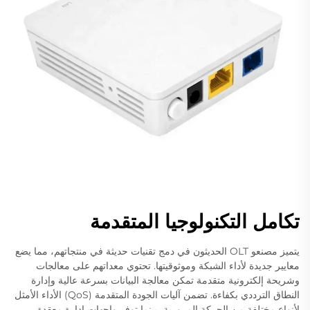
تكامل التكنولوجيا المتقدمة
يتميز مصنعو OLT الحديثون في دمج تقنيات حديثة في منتجاتهم، مما يضع
معايير جديدة لأداء الشبكة وموثوقيتها. تحتوي معداتهم على معالجات
وشريحة إلكترونية متقدمة تمكن معالجة البيانات بسرعة عالية وإدارة
النطاق الترددي بكفاءة. تضمن آليات الجودة المتقدمة (QoS) الأداء الأمثل
لأنواع مختلفة من الحركة المرورية، بينما توفر واجهات إدارة معقدة