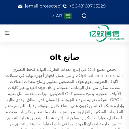
[email protected]
+86-18168703229
AR
صانع olt
يختص مصنع OLT في إنتاج معدات الطرف النهاية للخط البصري
(Optical Line Terminal)، والتي تعمل كجهاز أجهزة نهاية في شبكات
الألياف الضوئية. يقوم هؤلاء المصنعين بتطوير وإنتاج معدات اتصالات
متقدمة تمكن من نقل البيانات، الصوت، و-signals الفيديو عبر كابلات
الألياف الضوئية. يدمج مصنعو OLT الحديثون ميزات متقدمة مثل تقنية
GPON (شبكة ضوئية سوداء الجيجابت) لضمان قدرة نطاق ترددي عالية
وإدارة شبكة فعالة. يركزون على إنشاء حلول موثوقة وقابلة للتوسع تدعم
التطبيقات السكنية والتجارية، مع منتجات عادة ما تتضمن تكوينات متعددة
للمداخل، خيارات التكرار، وواجهات إدارة شاملة. يتضمن عملية التصنيع
تدابير صارمة لضمان الجودة، بما في ذلك اختبارات البيئة والتحقق من