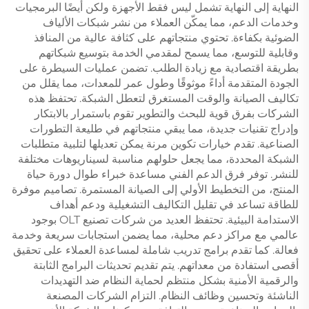
النهاية إلى النهاية تشمل ليس فقط الأجهزة ولكن أيضًا البرمجيات
وخدمات الدعم، مما يمكّن العملاء من نشر شبكات الألياف
الضوئية بكفاءة. تحتوي منتجاتهم على كثافة عالية من المنافذ
وقابلية للتوسع، مما يسمح لمقدمي الخدمة بتوسيع شبكاتهم
بطريقة اقتصادية مع زيادة الطلب. تضمن عمليات السيطرة على
الجودة المتقدمة أداءً موثوقًا وطول عمر للمعدات، مما يقلل من
تكاليف الصيانة والوقت المستغرق لتعطل الشبكة. تحتفظ هذه
الشركات بفرق قوية للبحث والتطوير تقوم باستمرار بالابتكار
وإدراج تقنيات جديدة، مما يبقي منتجاتهم في طليعة التطورات
الصناعية. تقدم خيارات تكوين مرنة يمكن تعديلها لتلبية متطلبات
الشبكة المحددة، مما يجعل حلولهم مناسبة لسيناريوهات مختلفة
للنشر. توفر فرق الدعم الفني مساعدة خبراء طوال دورة حياة
المنتج، من التخطيط الأولي إلى الصيانة المستمرة. تصاميم موفرة
للطاقة تساعد في تقليل التكاليف التشغيلية ودعم أهداف
الاستدامة البيئية. تحتفظ العديد من شركات تصنيع OLT بوجود
عالمي مع مراكز دعم محلية، مما يضمن استجابات سريعة وخدمة
فعالة. كما تقدم برامج تدريب شاملة لمساعدة العملاء على تحقيق
أقصى استفادة من معداتهم. يتم تقديم تحديثات البرامج الثابتة
والرقمية الأمنية بشكل منتظم لحماية النظام ضد التهديدات
الناشئة وتحسين وظائف النظام. التزام الشركات المصنعة