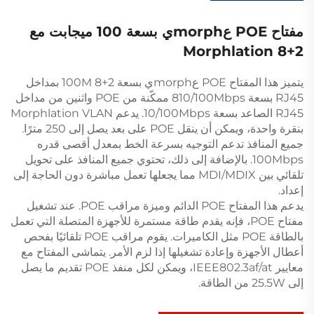
مفتاح POE عmorphي بسعة 100 ميجابت مع
Morphlation 8+2
يتميز هذا المفتاح POE عmorphي بسعة 100M 8+2 بمداخل
RJ45 بسعة 810/100Mbps ممكّنة من POE واثنين من مداخل
RJ45 الصاعد بسعة 10/100Mbps. يدعم Morphlation VLAN
بنقرة واحدة، ويمكن أن ينقل POE على بعد يصل إلى 250 مترًا.
جميع المنافذ تدعم التوجيه بسرعة الخط بمعدل أقصى قدره
100Mbps. بالإضافة إلى ذلك، تحتوي جميع المنافذ على تحويل
تلقائي بين MDI/MDIX مما يجعلها تعمل مباشرة دون الحاجة إلى
إعداد.
يدعم هذا المفتاح POE الدائم وميزة مراقب POE. عند تشغيل
مفتاح POE، فإنه يقدم طاقة مستمرة للأجهزة المتصلة التي تعمل
بالطاقة POE مثل الكاميرات. يقوم مراقب POE تلقائيًا بفحص
أعطال الأجهزة وإعادة تشغيلها إذا لزم الأمر. يتماشى المفتاح مع
معايير IEEE802.3af/at، ويمكن لكل منفذ POE تقديم ما يصل
إلى 25.5W من الطاقة.