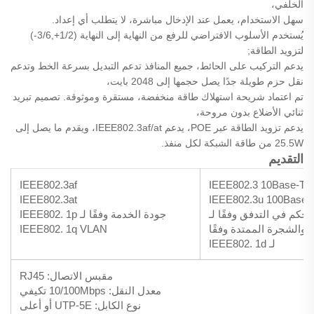
الخلفي،
سهل الاستخدام، يعمل عند الإدخال مباشرة، لا يتطلب أي إعداد.
يُستخدم الأسلوب الافتراضي للرفع من النهاية إلى النهاية (1/2+,3/6-)
لتزويد الطاقة;
يدعم التركيب على الحائط، جميع المنافذ تدعم التبديل بسرعة الخط وتدعم
نقل حزم طويلة جدًا يصل حجمها إلى 2048 بايت،
تم اعتماد شريحة استهلاك طاقة منخفضة، مستقرة وموثوقة. تصميم تبريد
ثنائي الأضلاع بدون مروحة،
يدعم تزويد الطاقة عبر POE، يدعم IEEE802.3af/at، ويقدم ما يصل إلى
25.5W من طاقة الشبكة لكل منفذ.
التقديم
IEEE802.3af
IEEE802.3 10Base-T
IEEE802.3at
IEEE802.3u 100Base-
لتحكم في التدفق وفقًا لـ
جودة الخدمة وفقًا لـ IEEE802. 1p
IEEE802.3x والشجرة الممتدة وفقًا
IEEE802. 1q VLAN
لـ IEEE802. 1d
مقبس الاتصال: RJ45
معدل النقل: 10/100Mbps تكيفي
نوع الكابل: UTP-5E أو أعلى