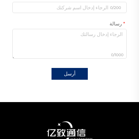
0/200
رسالة
0/1000
أرسل