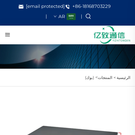
[email protected]
+86-18168703229
AR
>
الرئيسية >
المنتجات
(بوك)