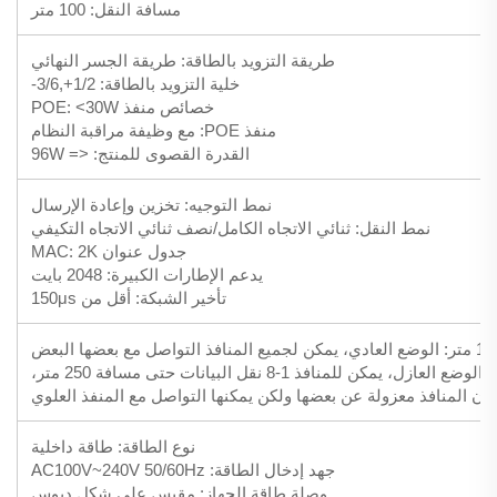
مسافة النقل: 100 متر
طريقة التزويد بالطاقة: طريقة الجسر النهائي
خلية التزويد بالطاقة: 1/2+,3/6-
خصائص منفذ POE: <30W
منفذ POE: مع وظيفة مراقبة النظام
القدرة القصوى للمنتج: <= 96W
نمط التوجيه: تخزين وإعادة الإرسال
نمط النقل: ثنائي الاتجاه الكامل/نصف ثنائي الاتجاه التكيفي
جدول عنوان MAC: 2K
يدعم الإطارات الكبيرة: 2048 بايت
تأخير الشبكة: أقل من 150μs
 العادي، يمكن لجميع المنافذ التواصل مع بعضها البعض
250 متر: الوضع العازل، يمكن للمنافذ 1-8 نقل البيانات حتى مسافة 250 متر،
ون المنافذ معزولة عن بعضها ولكن يمكنها التواصل مع المنفذ العلوي
نوع الطاقة: طاقة داخلية
جهد إدخال الطاقة: AC100V~240V 50/60Hz
وصلة طاقة الجهاز: مقبس على شكل دبوس