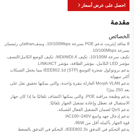
احصل على عرض أسعار
مقدمة
الخصائص
8 منافذ إيثريت تدعم POE بسرعة 10/100Mbps، ومنفathanان رئيسيان
بسرعة 10/100Mbps.
تكيف سرعة 10/100M، تكيف MDI/MDI-X، تكيف الوضع الكامل/النصف.
مؤشر LED الكامل، مؤشر الطاقة، مؤشر LINK/ACT.
يدعم بروتوكول شجرة التوسع IEEE802.1d (STP) مما يجعل الشبكات
أكثر سهولة:
تدعم Morph VLAN العازلة بنقرة واحدة، والتي يمكنها تحقيق نقل على
بعد 250 مترًا؛
يدعم وظيفة مراقبة POE، والتي يمكنها اكتشاف تلقائيًا ما إذا كان جهاز
الاستقبال قد تعطل وإعادة تشغيل الجهاز تلقائيًا;
تدعم QoS لضمان التشغيل الفعال للشبكة،
تدعم إدخال جهد واسع AC100~240V؛
قوة الجهاز بأكمله أقل من 96W،
يدعم التحكم في التدفق IEEE802.3x، التحكم في التدفق بالضغط