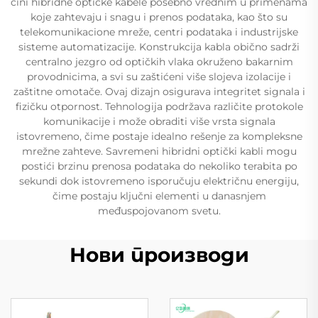
čini hibridne optičke kabele posebno vrednim u primenama
koje zahtevaju i snagu i prenos podataka, kao što su
telekomunikacione mreže, centri podataka i industrijske
sisteme automatizacije. Konstrukcija kabla obično sadrži
centralno jezgro od optičkih vlaka okruženo bakarnim
provodnicima, a svi su zaštićeni više slojeva izolacije i
zaštitne omotače. Ovaj dizajn osigurava integritet signala i
fizičku otpornost. Tehnologija podržava različite protokole
komunikacije i može obraditi više vrsta signala
istovremeno, čime postaje idealno rešenje za kompleksne
mrežne zahteve. Savremeni hibridni optički kabli mogu
postići brzinu prenosa podataka do nekoliko terabita po
sekundi dok istovremeno isporučuju električnu energiju,
čime postaju ključni elementi u danasnjem
međuspojovanom svetu.
Нови производи