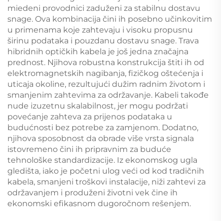
miedeni provodnici zaduženi za stabilnu dostavu
snage. Ova kombinacija čini ih posebno učinkovitim
u primenama koje zahtevaju i visoku propusnu
širinu podataka i pouzdanu dostavu snage. Trava
hibridnih optičkih kabela je još jedna značajna
prednost. Njihova robustna konstrukcija štiti ih od
elektromagnetskih nagibanja, fizičkog oštećenja i
uticaja okoline, rezultujući dužim radnim životom i
smanjenim zahtevima za održavanje. Kabeli takođe
nude izuzetnu skalabilnost, jer mogu podržati
povećanje zahteva za prijenos podataka u
budućnosti bez potrebe za zamjenom. Dodatno,
njihova sposobnost da obrade više vrsta signala
istovremeno čini ih pripravnim za buduće
tehnološke standardizacije. Iz ekonomskog ugla
gledišta, iako je početni ulog veći od kod tradičnih
kabela, smanjeni troškovi instalacije, niži zahtevi za
održavanjem i produženi životni vek čine ih
ekonomski efikasnom dugoročnom rešenjem.