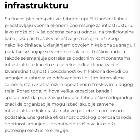
infrastrukturu
Sa finansijske perspektive, hibridni optički lančani kabeli
predstavljaju veoma ekonomično rešenje za infrastrukturu.
Iako može biti viša početna cena u odnosu na tradicionalne
kable, ukupan trošak vlasništva je značajno niži zbog
nekoliko činilaca. Uklanjanjem odvojenih kablona za snagu i
podatke smanjuje se vreme instalacije i troškovi rada, a
takođe se smanjuje potreba za dodatnim komponentama
infrastrukture kao što su kabelne leđira i kanalizacije.
Izvanredna trajnost i pouzdanost ovih kablona dovodi do
smanjenja zahteva za održavanjem i dužim intervalima
zamene, šta rezultira nižim operativnim troškovima dugog
traja. Pored toga, njihova velika kapacitet banda i
sposobnost da podržavaju buduće tehnološke nadogradnje
znači da organizacije mogu izbeći skuplje zamene
infrastrukture kako rastu njihove potrebe za prenosom
podataka. Energetska efikasnost optičkog prenosa takođe
doprinosi smanjenju operativnih troškova kroz nižu
potrošnju električne energije.