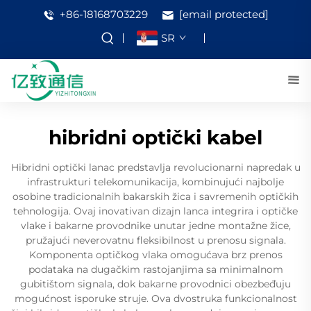
+86-18168703229
[email protected]
SR
hibridni optički kabel
Hibridni optički lanac predstavlja revolucionarni napredak u
infrastrukturi telekomunikacija, kombinujući najbolje
osobine tradicionalnih bakarskih žica i savremenih optičkih
tehnologija. Ovaj inovativan dizajn lanca integrira i optičke
vlake i bakarne provodnike unutar jedne montažne žice,
pružajući neverovatnu fleksibilnost u prenosu signala.
Komponenta optičkog vlaka omogućava brz prenos
podataka na dugačkim rastojanjima sa minimalnom
gubitištom signala, dok bakarne provodnici obezbeđuju
mogućnost isporuke struje. Ova dvostruka funkcionalnost