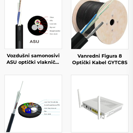
Vozdušni samonosivi
Vanredni Figura 8
ASU optički vlaknični
Optički Kabel GYTC8S
kabel