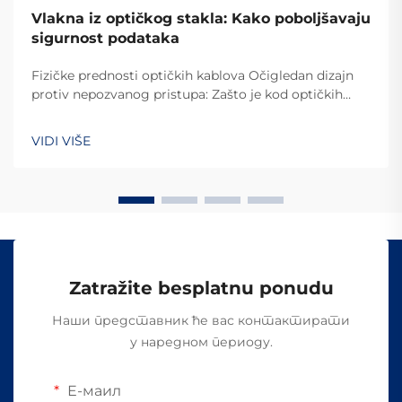
Vlakna iz optičkog stakla: Kako poboljšavaju
sigurnost podataka
Fizičke prednosti optičkih kablova Očigledan dizajn
protiv nepozvanog pristupa: Zašto je kod optičkih
kablova teško izvršiti prekompaniju Razlog zašto je
kod optičkih kablova toliko teško provaliti u njihov
VIDI VIŠE
sistem je zato što oni prenose podatke putem
svetlosti, umesto električnih signala kao kod ostalih...
Zatražite besplatnu ponudu
Наши представник ће вас контактирати
у наредном периоду.
Е-маил