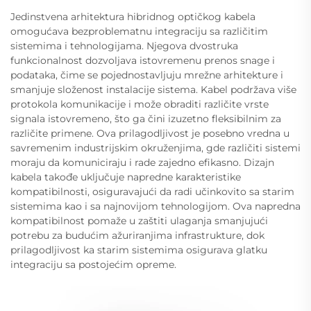
Jedinstvena arhitektura hibridnog optičkog kabela
omogućava bezproblematnu integraciju sa različitim
sistemima i tehnologijama. Njegova dvostruka
funkcionalnost dozvoljava istovremenu prenos snage i
podataka, čime se pojednostavljuju mrežne arhitekture i
smanjuje složenost instalacije sistema. Kabel podržava više
protokola komunikacije i može obraditi različite vrste
signala istovremeno, što ga čini izuzetno fleksibilnim za
različite primene. Ova prilagodljivost je posebno vredna u
savremenim industrijskim okruženjima, gde različiti sistemi
moraju da komuniciraju i rade zajedno efikasno. Dizajn
kabela takođe uključuje napredne karakteristike
kompatibilnosti, osiguravajući da radi učinkovito sa starim
sistemima kao i sa najnovijom tehnologijom. Ova napredna
kompatibilnost pomaže u zaštiti ulaganja smanjujući
potrebu za budućim ažuriranjima infrastrukture, dok
prilagodljivost ka starim sistemima osigurava glatku
integraciju sa postojećim opreme.