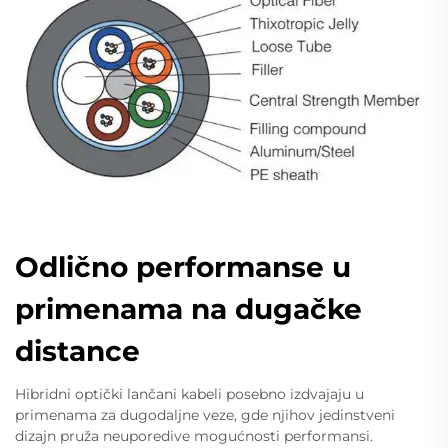
Odlično performanse u
primenama na dugačke
distance
Hibridni optički lančani kabeli posebno izdvajaju u
primenama za dugodaljne veze, gde njihov jedinstveni
dizajn pruža neuporedive mogućnosti performansi.