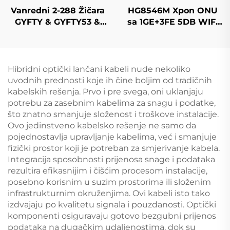
Vanredni 2-288 Žičara
HG8546M Xpon ONU
GYFTY & GYFTY53 &
sa 1GE+3FE 5DB WIFI
GYFTY63 Vanredni
FTTH
Optički Kabel
Hibridni optički lančani kabeli nude nekoliko
uvodnih prednosti koje ih čine boljim od tradičnih
kabelskih rešenja. Prvo i pre svega, oni uklanjaju
potrebu za zasebnim kabelima za snagu i podatke,
što znatno smanjuje složenost i troškove instalacije.
Ovo jedinstveno kabelsko rešenje ne samo da
pojednostavlja upravljanje kabelima, već i smanjuje
fizički prostor koji je potreban za smjerivanje kabela.
Integracija sposobnosti prijenosa snage i podataka
rezultira efikasnijim i čišćim procesom instalacije,
posebno korisnim u suzim prostorima ili složenim
infrastrukturnim okruženjima. Ovi kabeli isto tako
izdvajaju po kvalitetu signala i pouzdanosti. Optički
komponenti osiguravaju gotovo bezgubni prijenos
podataka na dugačkim udaljenostima, dok su