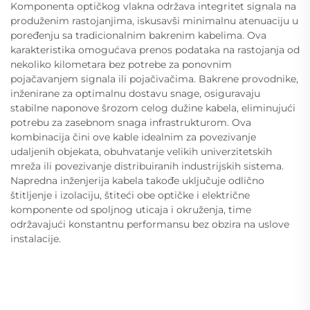
Komponenta optičkog vlakna održava integritet signala na
produženim rastojanjima, iskusavši minimalnu atenuaciju u
poređenju sa tradicionalnim bakrenim kabelima. Ova
karakteristika omogućava prenos podataka na rastojanja od
nekoliko kilometara bez potrebe za ponovnim
pojačavanjem signala ili pojačivačima. Bakrene provodnike,
inženirane za optimalnu dostavu snage, osiguravaju
stabilne naponove šrozom celog dužine kabela, eliminujući
potrebu za zasebnom snaga infrastrukturom. Ova
kombinacija čini ove kable idealnim za povezivanje
udaljenih objekata, obuhvatanje velikih univerzitetskih
mreža ili povezivanje distribuiranih industrijskih sistema.
Napredna inženjerija kabela takođe uključuje odlično
štitljenje i izolaciju, štiteći obe optičke i električne
komponente od spoljnog uticaja i okruženja, time
održavajući konstantnu performansu bez obzira na uslove
instalacije.