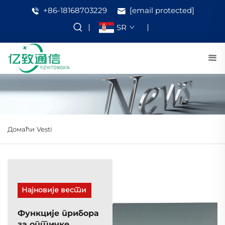
+86-18168703229
[email protected]
SR
Домаћи
Vesti
Најновије вести
Функције прибора
за оптичке