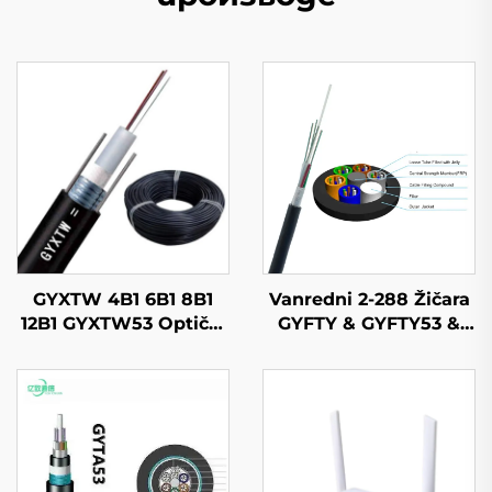
GYXTW 4B1 6B1 8B1
Vanredni 2-288 Žičara
12B1 GYXTW53 Optički
GYFTY & GYFTY53 &
Kabel
GYFTY63 Vanredni
Optički Kabel