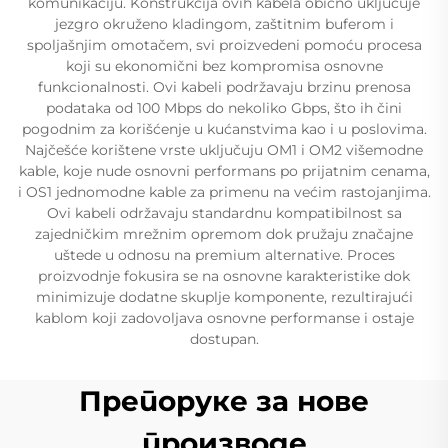
komunikaciju. Konstrukcija ovih kabela obično uključuje
jezgro okruženo kladingom, zaštitnim buferom i
spoljašnjim omotačem, svi proizvedeni pomoću procesa
koji su ekonomični bez kompromisa osnovne
funkcionalnosti. Ovi kabeli podržavaju brzinu prenosa
podataka od 100 Mbps do nekoliko Gbps, što ih čini
pogodnim za korišćenje u kućanstvima kao i u poslovima.
Najčešće korištene vrste uključuju OM1 i OM2 višemodne
kable, koje nude osnovni performans po prijatnim cenama,
i OS1 jednomodne kable za primenu na većim rastojanjima.
Ovi kabeli održavaju standardnu kompatibilnost sa
zajedničkim mrežnim opremom dok pružaju značajne
uštede u odnosu na premium alternative. Proces
proizvodnje fokusira se na osnovne karakteristike dok
minimizuje dodatne skuplje komponente, rezultirajući
kablom koji zadovoljava osnovne performanse i ostaje
dostupan.
Препоруке за нове
производе