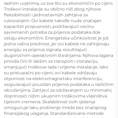
radnim uvjetima, uz sve što su ekonomični po cijeni.
Troškovi instalacije su obično niži zbog njihove
fleksibilnosti i jednostavnijih zahtjeva za
rukovanjem. Ovi kabele takođe nude značajan
kapacitet propusnosti, podržavajući većinu
savremenih potreba za prijenos podataka dok
ostaju ekonomični. Energetska učinkovitost je još
jedna važna prednost, jer ovi kabele ne zahtijevaju
energiju za prijenos signala, rezultirajući
dugoročnim operativnim štednjama. Njihova lagana
priroda čini ih lakšim za transport i instalaciju,
smanjujući troškove rada i vrijeme instalacije. Iako
su pristupačni po cijeni, ovi kabele održavaju
otpornost na elektromagnetsku interferenciju,
osiguravajući pouzdan prijenos podataka u različitim
okruženjima. Zahtjevi za održavanjem su minimalni,
doprinosići nižim ukupnim troškovima vlasništva
tijekom vremena. Skalabilnost ovih rješenja
omogućuje laku proširenje mreže bez značajnog
finansijskog ulaganja. Standardizovane metode