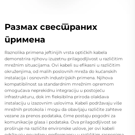
Размах свестраних
примена
Raznolika primena jeftinijih vrsta optičkih kabela
demonstrira njihovu izuzetnu prilagodljivost u različitim
mrežnim situacijama. Ovi kabeli su efikasni u različitim
okruženjima, od malih poslovnih mreža do kućanskih
instalacija i osnovnih industrijskih primena. Njihova
kompatibilnost sa standardnim mrežnim opremom
omogućava neprekidnu integraciju u postojeću
infrastrukturu, dok im fleksibilna priroda olakšava
instalaciju u izazovnim uslovima. Kabeli podržavaju više
mrežnih protokola i mogu da obavljaju različite zahteve
vezane za prenos podataka, čime postaju pogodni za
komunikacije glasa i podataka. Ova prilagodljivost se
proširuje na različite environske uslove, jer ovi kabeli
održavaju pouzdanu performansu u različitim rasponima