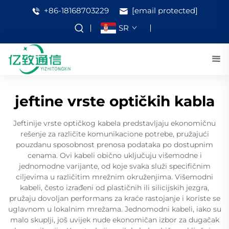
+86-18168703229
[email protected]
SR
jeftine vrste optičkih kabla
Jeftinije vrste optičkog kabela predstavljaju ekonomičnu
rešenje za različite komunikacione potrebe, pružajući
pouzdanu sposobnost prenosa podataka po dostupnim
cenama. Ovi kabeli obično uključuju višemodne i
jednomodne varijante, od koje svaka služi specifičnim
ciljevima u različitim mrežnim okruženjima. Višemodni
kabeli, često izrađeni od plastičnih ili silicijskih jezgra,
pružaju dovoljan performans za kraće rastojanje i koriste se
uglavnom u lokalnim mrežama. Jednomodni kabeli, iako su
malo skuplji, još uvijek nude ekonomičan izbor za dugačak