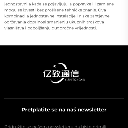
jednostavnija kada se pojavljuju, a popravke ili zamjene
mogu se izvesti bez proširene tehničke znanje. Ova
kombinacija jednostavne instalacije i niske zahtjevne
održavanja doprinosi smanjenju ukupnih troškova
vlasništva i poboljšanju dugoročne vrijednosti.
Pretplatite se na naš newsletter
Pridružite se našem newsletteru da biste primili