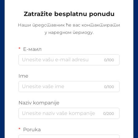
Zatražite besplatnu ponudu
Наши представник ће вас контактирати
у наредном периоду.
Е-маил
0/100
Ime
0/100
Naziv kompanije
0/200
Poruka