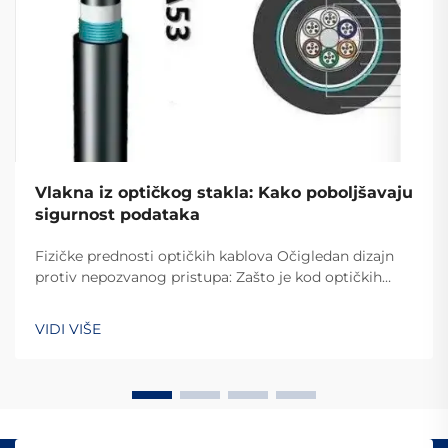
Vlakna iz optičkog stakla: Kako poboljšavaju
sigurnost podataka
Fizičke prednosti optičkih kablova Očigledan dizajn
protiv nepozvanog pristupa: Zašto je kod optičkih
kablova teško izvršiti prekompaniju Razlog zašto je
kod optičkih kablova toliko teško provaliti u njihov
VIDI VIŠE
sistem je zato što oni prenose podatke putem
svetlosti, umesto električnih signala kao kod ostalih...