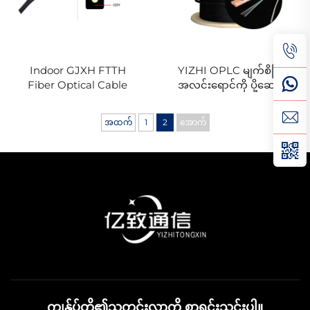
Indoor GJXH FTTH
YIZHI OPLC မျက်စိဖြင့်
Fiber Optical Cable
အလင်းရောင်ကို ပို့ဆောင်
ပေးသည့် အုပ်စု
ဝိုင်ယာကြိုး
အထက်
1
2
အောက်
ကျွန်ုပ်တို့၏သတင်းလွှာကို စာရင်းသွင်းပါ။