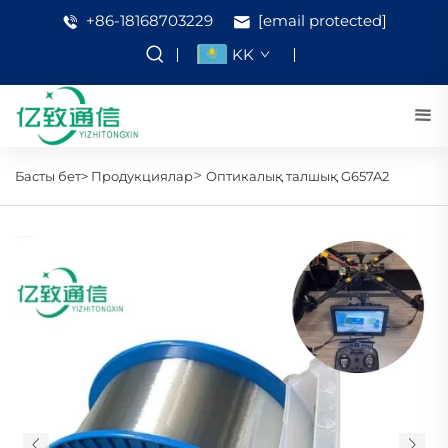
+86-18168703229
[email protected]
KK
>
Басты бет>
Продукциялар
Оптикалық талшық G657A2