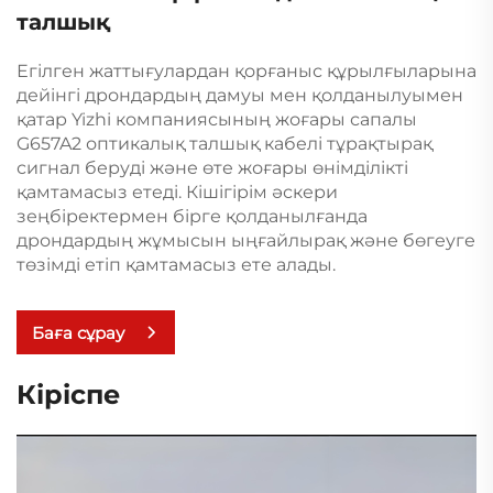
талшық
Егілген жаттығулардан қорғаныс құрылғыларына
дейінгі дрондардың дамуы мен қолданылуымен
қатар Yizhi компаниясының жоғары сапалы
G657A2 оптикалық талшық кабелі тұрақтырақ
сигнал беруді және өте жоғары өнімділікті
қамтамасыз етеді. Кішігірім әскери
зеңбіректермен бірге қолданылғанда
дрондардың жұмысын ыңғайлырақ және бөгеуге
төзімді етіп қамтамасыз ете алады.
Баға сұрау
Кіріспе