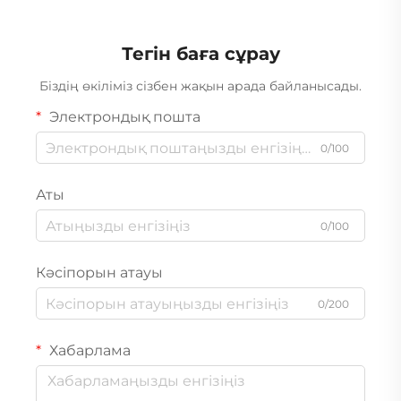
Тегін баға сұрау
Біздің өкіліміз сізбен жақын арада байланысады.
Электрондық пошта
0/100
Аты
0/100
Кәсіпорын атауы
0/200
Хабарлама