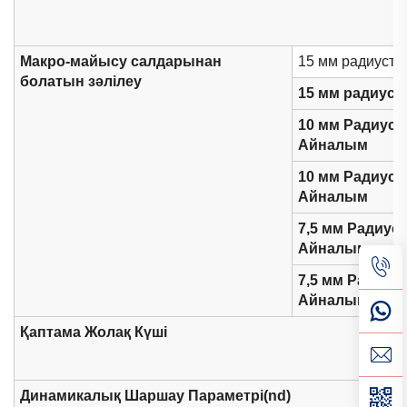
Макро-майысу салдарынан
15 мм радиуст
болатын зәлілеу
15 мм радиус
10 мм Радиуст
Айналым
10 мм Радиуст
Айналым
7,5 мм Радиус
Айналым
7,5 мм Радиус
Айналым
Қаптама Жолақ Күші
Динамикалық Шаршау Параметрі(nd)