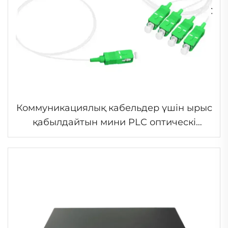
Коммуникациялық кабельдер үшін ырыс
қабылдайтын мини PLC оптическі
жолаушы бос стал SC UPC APC G657A1