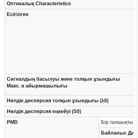
Оптикалық Characteristics
Есігілген
Сигналдың басылуы және толқын ұзындығы
Макс. α айырмашылығы
Нөлдік дисперсия толқын ұзындығы (λ0)
Нөлдік дисперсия еңкейуі (S0)
PMD
Бір талшықтың 
Байланыс Диз