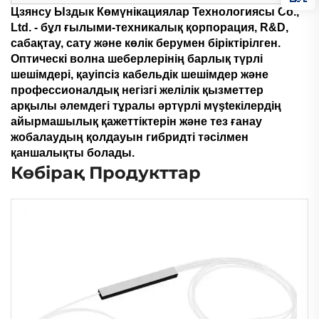
Цзянсу Ыздык Көмүнікациялар Технологиясы Co.,
Ltd. - бұл ғылыми-техникалық қорпорация, R&D,
сабақтау, сату және көлік берумен біріктірілген.
Оптическі волна шеберлерінің барлық түрлі
шешімдері, қауіпсіз кабельдік шешімдер және
профессионалдық негізгі желілік қызметтер
арқылы әлемдегі тұралы әртүрлі мүştекілердің
айырмашылық қажеттіктерін және тез ғанау
жобалаудың қолдауын гибридті тәсілмен
қаншалықты болады.
Көбірақ Продукттар