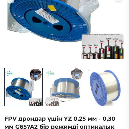
FPV дрондар үшін YZ 0,25 мм - 0,30
мм G657A2 бір режимді оптикалық