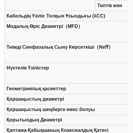
Типтік мән
Кабельдің Үзіліс Толқын Ұзындығы (λCC)
Модалық Өріс Диаметрі（MFD）
Тиімді Синфазалық Сыну Көрсеткіші（Neﬀ）
Нүктелік Үзілістер
Геометриялық қасиеттер
Қоршаңыстың диаметрі
Қоршаңыстың шеңберге емес болуы
Қорытындың Диаметрі
Қаптама-Қабықшаның Коаксиалдық Қатесі