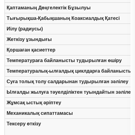
Қаптаманың Дөңгелектік Бұзылуы
Тығырықша-Қабықшаның Коаксиалдық Қатесі
Иілу (радиусы)
Жеткізу ұзындығы
Қоршаған қасиеттер
Температураға байланысты тудырылған өшіру
Температуралық-ылғалдық циклдарға байланысты 
Суға толық толу салдарынан тудырылған зәлілеу
Ылғалды жылуға тәуелділіктен туындайтын зәлілеу
Жұмсақ ыстық әріптеу
Механикалық сипаттамасы
Тексеру өткізу