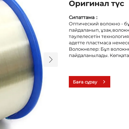
Оригинал түс
Сипаттама： 
Оптический волокно - б
пайдаланып, ұзақ волокны
тәулелесетін технология,
әдетте пластмаса немесе
Волокнелер: Бұл волокне
пайдаланылады. Көпқата
Баға сұрау