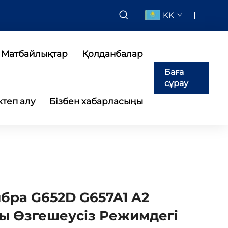
KK
Матбайлықтар
Қолданбалар
Баға
сұрау
теп алу
Бізбен хабарласыңы
бра G652D G657A1 A2
ы Өзгешеусіз Режимдегі