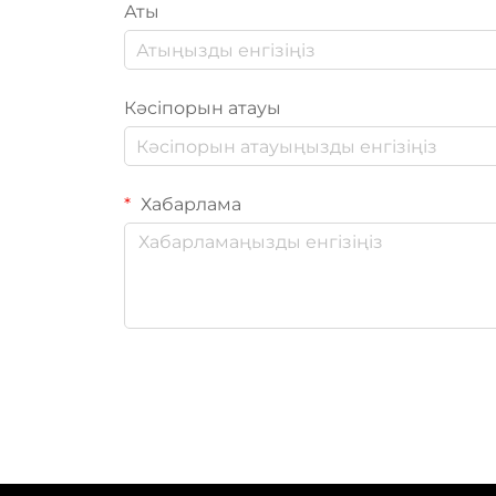
Аты
Кәсіпорын атауы
Хабарлама