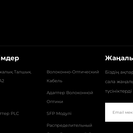
імдер
Жаңалы
калық Талшық
Волоконно-Оптический
Біздің ақпа
A2
Кабель
сала жаңал
түсініктерді
Адаптер Волоконной
Оптики
ттер PLC
SFP Модулі
Распределительный