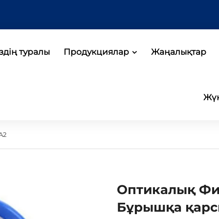
здің туралы
Продукциялар
Жаңалықтар
Жүк
A2
Оптикалық Фи
Бұрышқа қарс