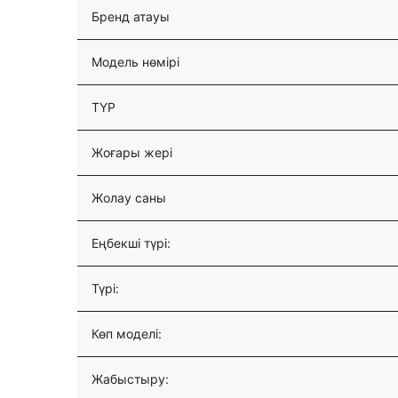
Бренд атауы
Модель нөмірі
ТҮР
Жоғары жері
Жолау саны
Еңбекші түрі:
Түрі:
Көп моделі:
Жабыстыру: