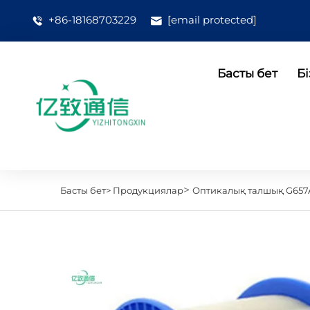
+86-18168703229
[email protected]
Басты бет
Бі
>
Басты бет>
Продукциялар
Оптикалық талшық G657