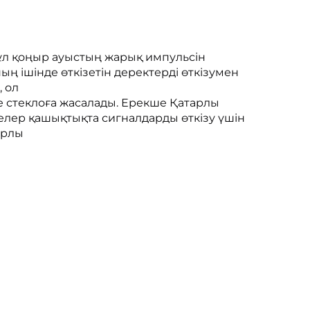
ұл қоңыр ауыстың жарық импульсін 
ң ішінде өткізетін деректерді өткізумен 
 ол 
 стеклоға жасалады. Ерекше Қатарлы 
лер қашықтықта сигналдарды өткізу үшін 
рлы 