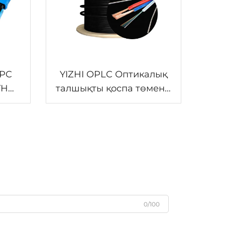
APC
YIZHI OPLC Оптикалық
TH
талшықты қоспа төменгі
кернеулі электр кабелі
0/100