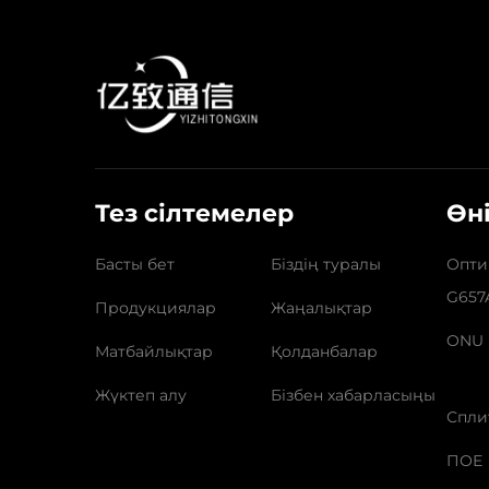
Тез сілтемелер
Өн
Басты бет
Біздің туралы
Опти
G657
Продукциялар
Жаңалықтар
ONU
Матбайлықтар
Қолданбалар
Жүктеп алу
Бізбен хабарласыңы
Спли
ПОЕ