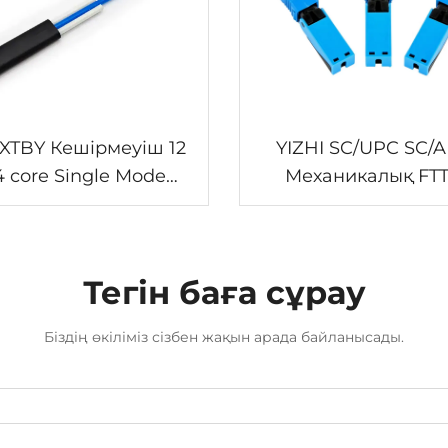
XTBY Кешірмеуіш 12
YIZHI SC/UPC SC/
4 core Single Mode
Механикалық FT
ial Волокно Кабель
Волокно Тез
Байланысшы
Тегін баға сұрау
Біздің өкіліміз сізбен жақын арада байланысады.