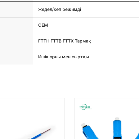
жедел/көп режимді
OEM
FTTH FTTB FTTX Тармақ
Ишік орны мен сыртқы