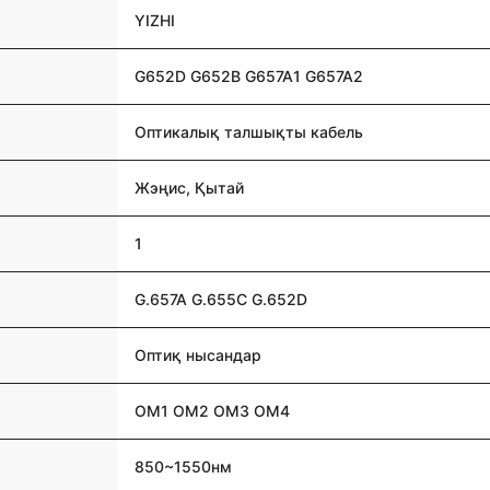
YIZHI
G652D G652B G657A1 G657A2
Оптикалық талшықты кабель
Жэңис, Қытай
1
G.657A G.655C G.652D
Оптиқ нысандар
OM1 OM2 OM3 OM4
850~1550нм