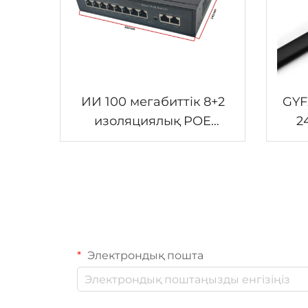
ИИ 100 мегабиттік 8+2
GYF
изоляциялық POE
2
коммутаторы
Аer
Электрондық пошта