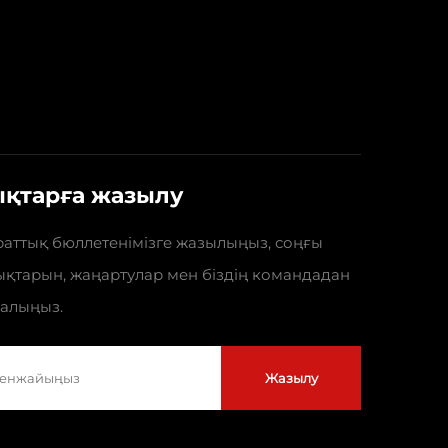
қтарға жазылу
раттық бюллетенімізге жазылыңыз, соңғы
ықтарын, жаңартулар мен біздің командадан
 алыңыз.
Жазылу