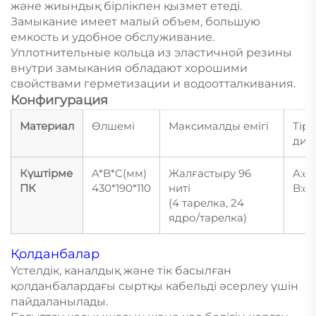
және жиындық бірлікпен қызмет етеді.
Замыкание имеет малый объем, большую
емкость и удобное обслуживание.
Уплотнительные кольца из эластичной резины
внутри замыкания обладают хорошими
свойствами герметизации и водоотталкивания.
Конфигурация
Материал
Өлшемі
Максималды емігі
Тірк
диа
Күштірме
A*B*C(мм)
Жалғастыру 96
A:φ
ПК
430*190*110
ниті
B:φ
(4 тарелка, 24
ядро/тарелка)
Қолданбалар
Үстелдік, каналдық және тік басылған
қолданбалардағы сыртқы кабельді әсерлеу үшін
пайдаланылады.