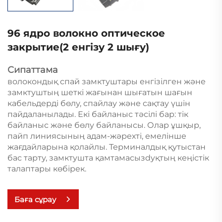
96 ядро волокно оптическое
закрытие(2 енгізу 2 шығу)
Сипаттама
волокондық спай замктуштары енгізілген және
замктуштың шеткі жағынан шығатын шағын
кабельдерді бөлу, спайлау және сақтау үшін
пайдаланылады. Екі байланыс тәсілі бар: тік
байланыс және бөлу байланысы. Олар ұшқыр,
пайп линиясының адам-жәрехті, емелінше
жағдайларына қолайлы. Терминалдық қутыстан
бас тарту, замктушта қамтамасызdyқтың кеңістік
талаптары көбірек.
Баға сұрау