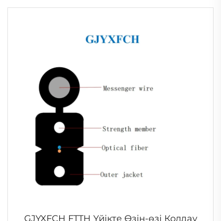
GJYXFCH FTTH Үйікте Өзін-өзі Қолдау