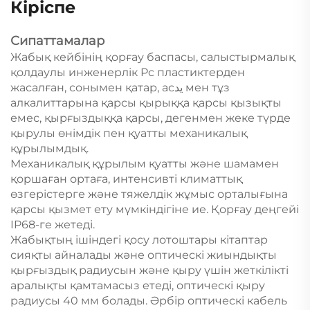
Кіріспе
Сипаттамалар
Жабық кейбінің қорғау баспасы, салыстырмалық
қолдаулы инженерлік Pc пластиктерден
жасалған, сонымен қатар, асید мен тұз
алкалиттарына қарсы қырыққа қарсы қызықты
емес, қырғыздыққа қарсы, дегенмен жеке түрде
қырулы өнімдік пен қуатты механикалық
құрылымдық.
Механикалық құрылым қуатты және шамамен
қоршаған ортаға, интенсивті климаттық
өзгерістерге және тяжелдік жұмыс орталығына
қарсы қызмет ету мүмкіндігіне ие. Қорғау деңгейі
IP68-ге жетеді.
Жабықтың ішіндегі қосу лотоштары кітаптар
сияқты айналады және оптическі жиындықты
қырғыздық радиусын және қыру үшін жеткілікті
аралықты қамтамасыз етеді, оптическі қыру
радиусы 40 мм болады. Әрбір оптическі кабель