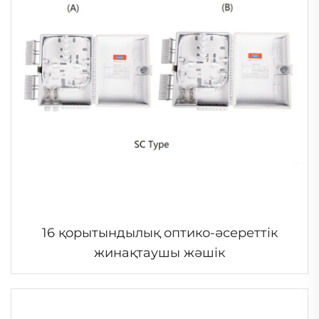
16 қорытындылық оптико-әсереттік
жинақтаушы жәшік