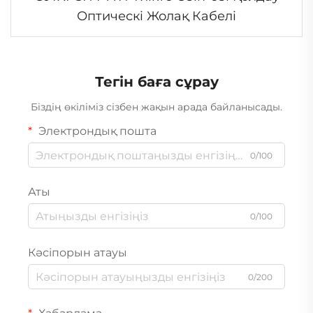
Оптическі Жолақ Кабелі
Тегін баға сұрау
Біздің өкіліміз сізбен жақын арада байланысады.
Электрондық пошта
0/100
Аты
0/100
Кәсіпорын атауы
0/200