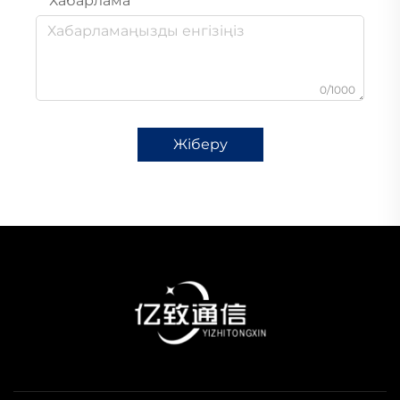
Хабарлама
0/1000
Жіберу