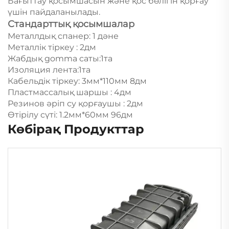
Бағыттау қосымшасын және қос бөлігін қорғау
үшін пайдаланылады.
Стандарттық қосымшалар
Металлдық спанер: 1 дәне
Металлік тіркеу : 2дм
Жабдық gomma саты:1та
Изоляция лента:1та
Кабельдік тіркеу: 3мм*110мм 8дм
Пластмассалық шаршы : 4дм
Резинов әріп су қорғаушы : 2дм
Өтірілу сүті: 1.2мм*60мм 96дм
Көбірақ Продукттар