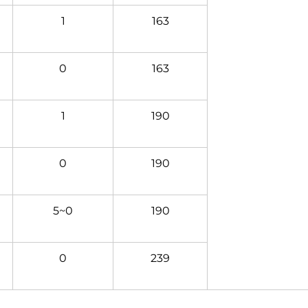
1
163
0
163
1
190
0
190
5~0
190
0
239