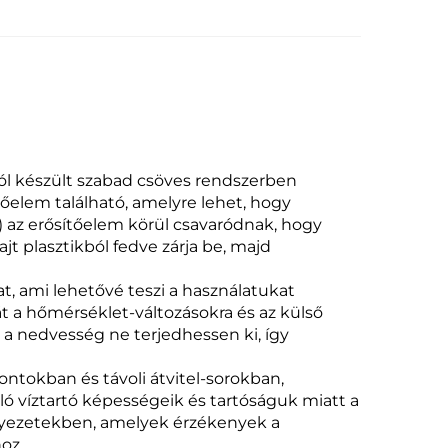
l készült szabad csöves rendszerben
tőelem található, amelyre lehet, hogy
) az erősítőelem körül csavaródnak, hogy
jt plasztikból fedve zárja be, majd
, ami lehetővé teszi a használatukat
t a hőmérséklet-változásokra és az külső
y a nedvesség ne terjedhessen ki, így
tokban és távoli átvitel-sorokban,
ó víztartó képességeik és tartóságuk miatt a
örnyezetekben, amelyek érzékenyek a
oz.