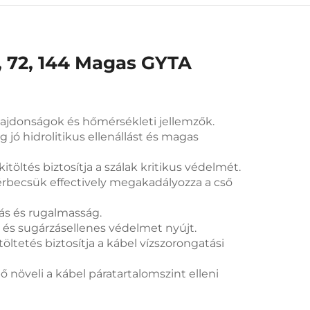
8, 72, 144 Magas GYTA
lajdonságok és hőmérsékleti jellemzők.
 jó hidrolitikus ellenállást és magas
itöltés biztosítja a szálak kritikus védelmét.
rbecsük effectively megakadályozza a cső
lás és rugalmasság.
 és sugárzásellenes védelmet nyújt.
öltetés biztosítja a kábel vízszorongatási
növeli a kábel páratartalomszint elleni