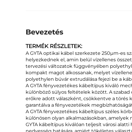
Bevezetés
TERMÉK RÉSZLETEK:
A GYTA optikai kábel szerkezete 250μm-es s
helyezkednek el, amin belül vízellenes össze
tervezési változatok függvényében polyethyle
kompakt magot alkossanak, melyet vízellenes t
polyethylen búvár extrudálása fejezi be a káb
A GYTA fényvezetékes kábeltípus kiváló mech
különböző súlyos feltételek között. A szabad
erőkre adott válaszként, csökkentve a törés ko
garantálva a fényvezetékek megbízhatóságá
A GYTA fényvezetékes kábeltípus széles kör
különösen olyan alkalmazásokban, amelyek na
GYTA kábeltípus kiválóan teljesít városi ala
nedvesség hatására, amiért tökéletes választ