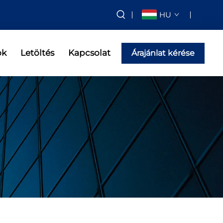
HU
ok
Letöltés
Kapcsolat
Árajánlat kérése