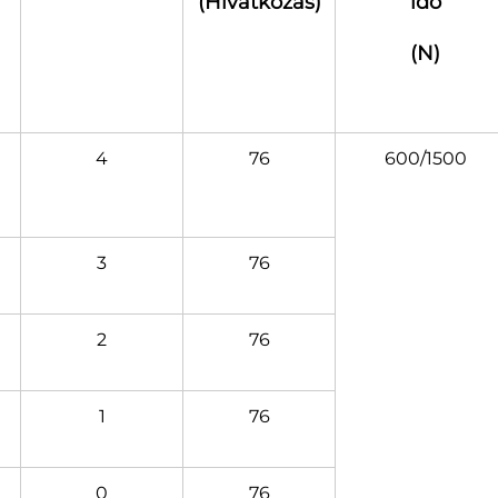
(Hivatkozás)
idő
(N)
4
76
600/1500
3
76
2
76
1
76
0
76