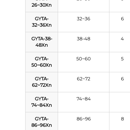
26~30Xn
GYTA-
32~36
6
32~36Xn
GYTA-38-
38-48
4
48Xn
GYTA-
50~60
5
50~60Xn
GYTA-
62~72
6
62~72Xn
GYTA-
74~84
74~84Xn
GYTA-
86~96
8
86~96Xn