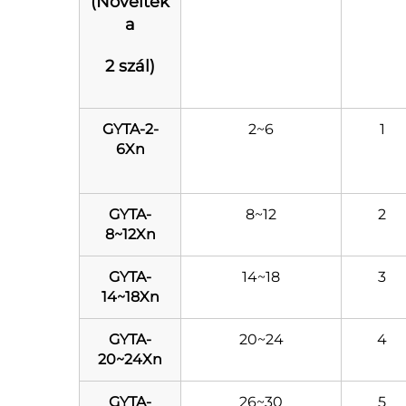
(Növelték
a
2 szál)
GYTA-2-
2~6
1
6Xn
GYTA-
8~12
2
8~12Xn
GYTA-
14~18
3
14~18Xn
GYTA-
20~24
4
20~24Xn
GYTA-
26~30
5