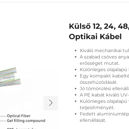
Külső 12, 24, 4
Optikai Kábel
Kiváló mechanikai tu
A szabad csöves anyag
erősséget mutat.
Különleges olajalapú k
Egy kompakt kabelté
összehúzódását.
Jó tömörülési ellenál
A PE kabát kiváló UV-
Különleges olajalapú t
teljesítményét.
Fedett alumíniumlépő 
ellenállását.