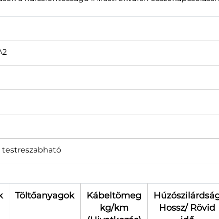
A2
 testreszabható
k
Töltőanyagok
Kábeltömeg
Húzószilárdsá
kg/km
Hossz/ Rövid