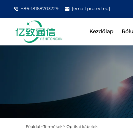
+86-18168703229
[email protected]
Kezdőlap
Ról
>
Főoldal>
Termékek
Optikai kábelek