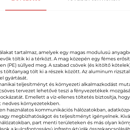
zálakat tartalmaz, amelyek egy magas modulusú anyagbó
tevők töltik ki a térközt. A mag közepén egy fémes erősí
n (PE) süllyed meg. A szabad csövek (és kitöltő kötelek
öltőanyag tölt ki a részek között. Az aluminum rizsztala
el gyártását.
anikai teljesítményt és környezeti alkalmazkodást mutat
 csöves tervezet lehetővé teszi a fényvezetékek mozgásá
ckázatát. Emellett a víz-ellenes töltetés biztosítja, hog
t nedves környezetekben.
ben használatos kommunikációs hálózatokban, adatközpon
gy megbízhatóságot és teljesítményt igényelnek. Kivál
tti hálózatokban, part menti területeken és más olyan k
ások a kulcsfontosságú infrastruktúrák összekapcsolásáh