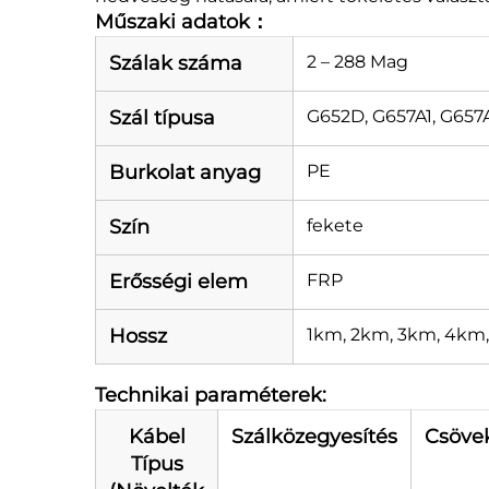
Műszaki adatok：
Szálak száma
2 – 288 Mag
Szál típusa
G652D, G657A1, G657
Burkolat anyag
PE
Szín
fekete
Erősségi elem
FRP
Hossz
1km, 2km, 3km, 4km,
Technikai paraméterek:
Kábel
Szálközegyesítés
Csöve
Típus