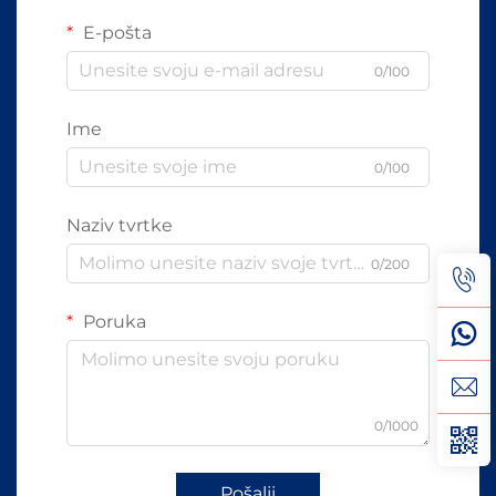
E-pošta
0/100
Ime
0/100
Naziv tvrtke
0/200
Poruka
0/1000
Pošalji