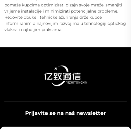
pomaže kupcima optimizirati dizajn svoje mreže, smanjiti
vrijeme instalacije i minimizirati potencijalne probleme.
Redovite obuke i tehničke ažuriranja drže kupce
informiranim o najnovijim razvojima u tehnologiji optičkog
vlakna i najboljim praksama.
Prijavite se na naš newsletter
Prijavite se na naš bilten kako biste primali najnovije