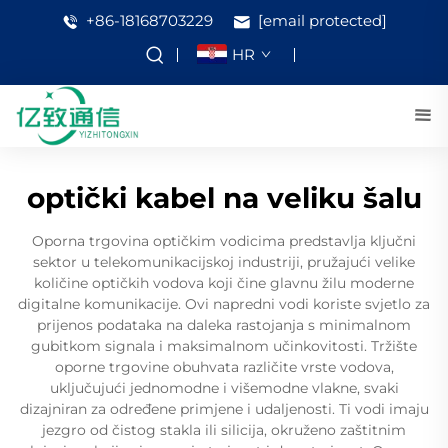
+86-18168703229
[email protected]
HR
optički kabel na veliku šalu
Oporna trgovina optičkim vodicima predstavlja ključni
sektor u telekomunikacijskoj industriji, pružajući velike
količine optičkih vodova koji čine glavnu žilu moderne
digitalne komunikacije. Ovi napredni vodi koriste svjetlo za
prijenos podataka na daleka rastojanja s minimalnom
gubitkom signala i maksimalnom učinkovitosti. Tržište
oporne trgovine obuhvata različite vrste vodova,
uključujući jednomodne i višemodne vlakne, svaki
dizajniran za određene primjene i udaljenosti. Ti vodi imaju
jezgro od čistog stakla ili silicija, okruženo zaštitnim