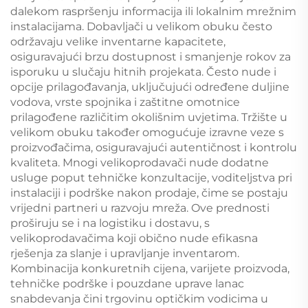
dalekom raspršenju informacija ili lokalnim mrežnim
instalacijama. Dobavljači u velikom obuku često
održavaju velike inventarne kapacitete,
osiguravajući brzu dostupnost i smanjenje rokov za
isporuku u slučaju hitnih projekata. Često nude i
opcije prilagođavanja, uključujući određene duljine
vodova, vrste spojnika i zaštitne omotnice
prilagođene različitim okolišnim uvjetima. Tržište u
velikom obuku također omogućuje izravne veze s
proizvođačima, osiguravajući autentičnost i kontrolu
kvaliteta. Mnogi velikoprodavači nude dodatne
usluge poput tehničke konzultacije, voditeljstva pri
instalaciji i podrške nakon prodaje, čime se postaju
vrijedni partneri u razvoju mreža. Ove prednosti
proširuju se i na logistiku i dostavu, s
velikoprodavačima koji obično nude efikasna
rješenja za slanje i upravljanje inventarom.
Kombinacija konkuretnih cijena, varijete proizvoda,
tehničke podrške i pouzdane uprave lanac
snabdevanja čini trgovinu optičkim vodicima u