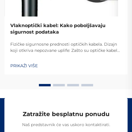
Vlaknoptički kabel: Kako poboljšavaju
sigurnost podataka
Fizičke sigurnosne prednosti optičkih kabela. Dizajn
koji otkriva nepozvane uplife: Zašto su optičke kabele
teške za premošćivanje. Razlog zašto je kod optičkih
kabela teško doći do podataka je taj što one prenose
PRIKAŽI VIŠE
podatke putem svjetlosti, umjesto električnih signala
kao što je...
Zatražite besplatnu ponudu
Naš predstavnik će vas uskoro kontaktirati.