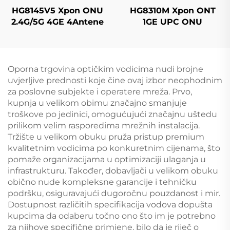
HG8145V5 Xpon ONU
HG8310M Xpon ONT
2.4G/5G 4GE 4Antene
1GE UPC ONU
Oporna trgovina optičkim vodicima nudi brojne
uvjerljive prednosti koje čine ovaj izbor neophodnim
za poslovne subjekte i operatere mreža. Prvo,
kupnja u velikom obimu značajno smanjuje
troškove po jedinici, omogućujući značajnu uštedu
prilikom velim rasporedima mrežnih instalacija.
Tržište u velikom obuku pruža pristup premium
kvalitetnim vodicima po konkuretnim cijenama, što
pomaže organizacijama u optimizaciji ulaganja u
infrastrukturu. Također, dobavljači u velikom obuku
obično nude kompleksne garancije i tehničku
podršku, osiguravajući dugoročnu pouzdanost i mir.
Dostupnost različitih specifikacija vodova dopušta
kupcima da odaberu točno ono što im je potrebno
za njihove specifične primjene, bilo da je riječ o