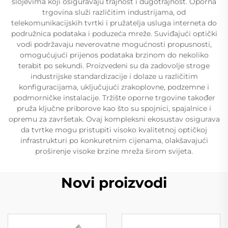
slojevima koji osiguravaju trajnost i dugotrajnost. Oporna
trgovina služi različitim industrijama, od
telekomunikacijskih tvrtki i pružatelja usluga interneta do
podružnica podataka i poduzeća mreže. Suviđajući optički
vodi podržavaju neverovatne mogućnosti propusnosti,
omogućujući prijenos podataka brzinom do nekoliko
terabit po sekundi. Proizvedeni su da zadovolje stroge
industrijske standardizacije i dolaze u različitim
konfiguracijama, uključujući zrakoplovne, podzemne i
podmorničke instalacije. Tržište oporne trgovine također
pruža ključne priborove kao što su spojnici, spajalnice i
opremu za završetak. Ovaj kompleksni ekosustav osigurava
da tvrtke mogu pristupiti visoko kvalitetnoj optičkoj
infrastrukturi po konkuretnim cijenama, olakšavajući
proširenje visoke brzine mreža širom svijeta.
Novi proizvodi