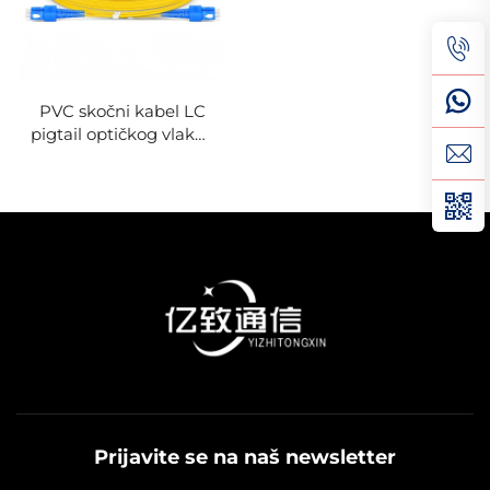
PVC skočni kabel LC
pigtail optičkog vlakna
od 1 do 144 jezgri za
mrežu obrade
podataka
Prijavite se na naš newsletter