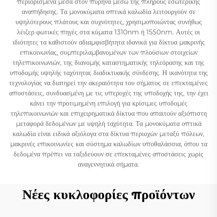
περιορισμένα μέσα στον πυρήνα μέσω της πλήρους εσωτερικής
αναπήδησης. Τα μονοκύματα οπτικά καλωδία λειτουργούν σε
υψηλότερους πλάτους και συχνότητες, χρησιμοποιώντας συνήθως
λέιζερ φωτικές πηγές στα κύματα 1310nm ή 1550nm. Αυτές οι
ιδιότητες τα καθιστούν αδιαμφισβήτητα ιδανικά για δίκτυα μακρινής
επικοινωνίας, συμπεριλαμβανομένων των πλούσιων στοιχείων
τηλεπικοινωνιών, της διανομής καταστηματικής τηλεόρασης και της
υποδομής υψηλής ταχύτητας διαδικτυακής σύνδεσης. Η ικανότητα της
τεχνολογίας να διατηρεί την ακεραιότητα του σήματος σε επεκταμένες
αποστάσεις, συνδυασμένη με τις υπεροχές της υποδοχής της, την έχει
κάνει την προτιμημένη επιλογή για κρίσιμες υποδομές
τηλεπικοινωνιών και επιχειρηματικά δίκτυα που απαιτούν αξιόπιστη
μεταφορά δεδομένων με υψηλή ταχύτητα. Τα μονοκύματα οπτικά
καλωδία είναι ειδικά αξιόλογα στα δίκτυα περιοχών μεταξύ πόλεων,
μακρινές επικοινωνίες και σύστημα καλωδίων υποθαλάσσια, όπου τα
δεδομένα πρέπει να ταξιδεύουν σε επεκταμένες αποστάσεις χωρίς
αναγεννητικά σήματα.
Νέες κυκλοφορίες προϊόντων