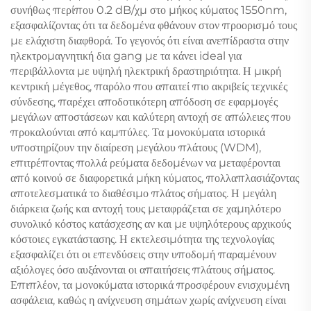
συνήθως περίπου 0.2 dB/χμ στο μήκος κύματος 1550nm,
εξασφαλίζοντας ότι τα δεδομένα φθάνουν στον προορισμό τους
με ελάχιστη διαφθορά. Το γεγονός ότι είναι ανεπίδραστα στην
ηλεκτρομαγνητική δια gang με τα κάνει ideal για
περιβάλλοντα με υψηλή ηλεκτρική δραστηριότητα. Η μικρή
κεντρική μέγεθος, παρόλο που απαιτεί πιο ακριβείς τεχνικές
σύνδεσης, παρέχει αποδοτικότερη απόδοση σε εφαρμογές
μεγάλων αποστάσεων και καλύτερη αντοχή σε απώλειες που
προκαλούνται από καμπύλες. Τα μονοκύματα ιστορικά
υποστηρίζουν την διαίρεση μεγάλου πλάτους (WDM),
επιτρέποντας πολλά ρεύματα δεδομένων να μεταφέρονται
από κοινού σε διαφορετικά μήκη κύματος, πολλαπλασιάζοντας
αποτελεσματικά το διαθέσιμο πλάτος σήματος. Η μεγάλη
διάρκεια ζωής και αντοχή τους μεταφράζεται σε χαμηλότερο
συνολικό κόστος κατάσχεσης αν και με υψηλότερους αρχικούς
κόστοιες εγκατάστασης. Η εκτελεσιμότητα της τεχνολογίας
εξασφαλίζει ότι οι επενδύσεις στην υποδομή παραμένουν
αξιόλογες όσο αυξάνονται οι απαιτήσεις πλάτους σήματος.
Επιπλέον, τα μονοκύματα ιστορικά προσφέρουν ενισχυμένη
ασφάλεια, καθώς η ανίχνευση σημάτων χωρίς ανίχνευση είναι