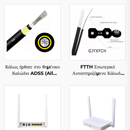
Κάλως ήρθατε στο Φιμένικο
FTTH Εσωτερικό
Καλώδιο ADSS (All
Αυτοστηριζόμενο Κάλωδο
Dielectric Self
Ιξώδου Φωτιστικού
Supporting)
GJYXFCH