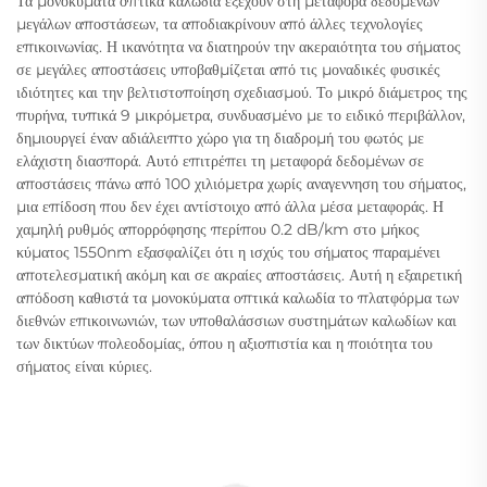
Τα μονοκύματα οπτικά καλωδία εξέχουν στη μεταφορά δεδομένων
μεγάλων αποστάσεων, τα αποδιακρίνουν από άλλες τεχνολογίες
επικοινωνίας. Η ικανότητα να διατηρούν την ακεραιότητα του σήματος
σε μεγάλες αποστάσεις υποβαθμίζεται από τις μοναδικές φυσικές
ιδιότητες και την βελτιστοποίηση σχεδιασμού. Το μικρό διάμετρος της
πυρήνα, τυπικά 9 μικρόμετρα, συνδυασμένο με το ειδικό περιβάλλον,
δημιουργεί έναν αδιάλειπτο χώρο για τη διαδρομή του φωτός με
ελάχιστη διασπορά. Αυτό επιτρέπει τη μεταφορά δεδομένων σε
αποστάσεις πάνω από 100 χιλιόμετρα χωρίς αναγεννηση του σήματος,
μια επίδοση που δεν έχει αντίστοιχο από άλλα μέσα μεταφοράς. Η
χαμηλή ρυθμός απορρόφησης περίπου 0.2 dB/km στο μήκος
κύματος 1550nm εξασφαλίζει ότι η ισχύς του σήματος παραμένει
αποτελεσματική ακόμη και σε ακραίες αποστάσεις. Αυτή η εξαιρετική
απόδοση καθιστά τα μονοκύματα οπτικά καλωδία το πλατφόρμα των
διεθνών επικοινωνιών, των υποθαλάσσιων συστημάτων καλωδίων και
των δικτύων πολεοδομίας, όπου η αξιοπιστία και η ποιότητα του
σήματος είναι κύριες.