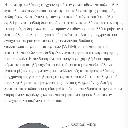
Η ικανότητα πλάτους συγχρονισμού των μονοπάθων οπτικών καλών
αποτελεί μια τεχνολογική καινοτομία στις δυνατότητες μεταφοράς
δεδομένων. Επιτρέποντας μόνο μια φωτική πάντα, αυτά τα κάλα
εξαλείφουν τη μοδική διασπορά, επιτρέποντας πολύ υψηλές ταχύτητες
μεταφοράς δεδομένων που μπορούν να φθάνουν σε πολλά τεράβιτ ανά
δευτερόλεπτο. Αυτή η εξαιρετική ικανότητα πλάτους συγχρονισμού
ενισχύεται περαιτέρω μέσω της τεχνολογίας διαδικής
πολλαπλασιασμού κυματομήκων (WDM), επιτρέποντας την
ανάπτυξη πολλών ροών δεδομένων από διαφορετικές κυματομήκεις
στο ίδιο κάλο. Η συνδυασμένη λειτουργία με χαμηλή διασπορά
σήματος και υψηλή συχνότητα επιτρέπει στα μονοπάθα κάλα να
υποστηρίζουν τις σημερινές και μελλοντικές απαιτήσεις πλάτους
συγχρονισμού για εκδηλώσεις όπως τα δίκτυα 5G, το υπολογιστικό
στον νεφέλη και τις εφαρμογές της τεχνικής νοημοσύνης. Αυτή η
δυνατότητα αναδιασκευής εξασφαλίζει ότι οι επενδύσεις στην υποδομή
παραμένουν αξιόλογες ως τα απαιτήματα μεταφοράς δεδομένων
συνεχίζουν να αυξάνονται εκθετικά.