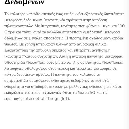
Δεδομένων
Το καλύτερο καλωδίο οπτικής ίνας επιδεικνύει εξαιρετικές δυνατότητες
μεταφοράς δεδομένων, θέτοντας νέα πρότυπα στην απόδοση
τηλεπικοινωνιών. Με θεωρητικές ταχύτητες που φθάνουν μέχρι και 100
Gbps και πάνω, αυτά τα καλώδια επιτρέπουν αμεδρετική μεταφορά
δεδομένων σε μεγάλες αποστάσεις. Η προηγμένη σχεδιασμένη καρδιά
γυαλιού, με χρήση υπερβαρών υλικών από ανθρακική σιλικά,
ελαχιστοποιεί την αποβολή σήματος και επιτρέπει ανεπίσημη
ικανότητα πλάτους συχνοτήτων. Αυτή η ανώτερη ικανότητα μεταφοράς
υποστηρίζει πολλαπλές ροές βίντεο υψηλής ορισιότητας, πολύπλοκες
λειτουργίες υπολογισμού στον νεφέλη και τεράστιες μεταφορές σε
κέντρα δεδομένων αμέσως. Η ικανότητα του καλωδιού να
αντιμετωπίζει αυξανόμενες απαιτήσεις δεδομένων το καθιστά
απαραίτητο για υποδομές δικτύων με μελλοντική απόδοση, ειδικά σε
εκδηλώσεις νεότερων τεχνολογιών όπως τα δίκτυα 5G και τις
εφαρμογές Internet of Things (IoT).