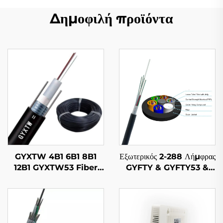
Δημοφιλή προϊόντα
GYXTW 4B1 6B1 8B1
Εξωτερικός 2-288 Λήμφρας
12B1 GYXTW53 Fiber
GYFTY & GYFTY53 &
Optic Cable
GYFTY63 Εξωτερικός
Καλώδιο Ιζημάτων