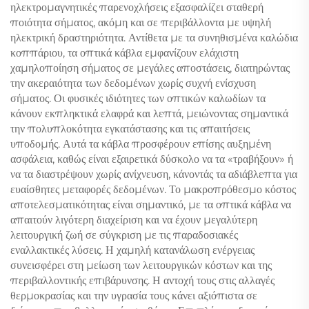
ηλεκτρομαγνητικές παρενοχλήσεις εξασφαλίζει σταθερή
ποιότητα σήματος, ακόμη και σε περιβάλλοντα με υψηλή
ηλεκτρική δραστηριότητα. Αντίθετα με τα συνηθισμένα καλώδια
κοππάριου, τα οπτικά κάβλα εμφανίζουν ελάχιστη
χαμηλοποίηση σήματος σε μεγάλες αποστάσεις, διατηρώντας
την ακεραιότητα των δεδομένων χωρίς συχνή ενίσχυση
σήματος. Οι φυσικές ιδιότητες των οπτικών καλωδίων τα
κάνουν εκπληκτικά ελαφρά και λεπτά, μειώνοντας σημαντικά
την πολυπλοκότητα εγκατάστασης και τις απαιτήσεις
υποδομής. Αυτά τα κάβλα προσφέρουν επίσης αυξημένη
ασφάλεια, καθώς είναι εξαιρετικά δύσκολο να τα «τραβήξουν» ή
να τα διαστρέψουν χωρίς ανίχνευση, κάνοντάς τα αδιάβλεπτα για
ευαίσθητες μεταφορές δεδομένων. Το μακροπρόθεσμο κόστος
αποτελεσματικότητας είναι σημαντικό, με τα οπτικά κάβλα να
απαιτούν λιγότερη διαχείριση και να έχουν μεγαλύτερη
λειτουργική ζωή σε σύγκριση με τις παραδοσιακές
εναλλακτικές λύσεις. Η χαμηλή κατανάλωση ενέργειας
συνεισφέρει στη μείωση των λειτουργικών κόστων και της
περιβαλλοντικής επιβάρυνσης. Η αντοχή τους στις αλλαγές
θερμοκρασίας και την υγρασία τους κάνει αξιόπιστα σε