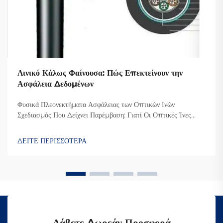
Λινικό Κάλως Φαίνουσα: Πώς Επεκτείνουν την
Ασφάλεια Δεδομένων
Φυσικά Πλεονεκτήματα Ασφάλειας των Οπτικών Ινών
Σχεδιασμός Που Δείχνει Παρέμβαση: Γιατί Οι Οπτικές Ίνες
Δυσκολεύουν την Υποκλοπή Ο λόγος που οι οπτικές ίνες είναι
τόσο δύσκολο να υποκλαπούν είναι επειδή μεταδίδουν
ΔΕΙΤΕ ΠΕΡΙΣΣΟΤΕΡΑ
δεδομένα μέσω φωτός αντί για ηλεκτρικά σήματα όπως οι κ...
Λάβετε Δωρεάν Προσφορά