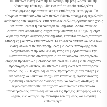
συμπεριλαμβανομένων της κλάδωσης, της βαθμώσεως και της
εξωτερικής κάλυψης, κάθε ένα από τα οποία εκπληρώνει
συγκεκριμένες προστατευτικές και επιδότησης λειτουργίας. Τα
σύγχρονα οπτικά καλωδία ινών περιλαμβάνουν προηγμένη τεχνολογία
αντίστασης στις καμπύλες, επιτρέποντας ευέλικτη εγκατάσταση χωρίς
να υπονομεύεται η ακεραιότητα του σήματος. Λειτουργούν σε
εκτεταμένες αποστάσεις, συχνά υπερβαίνοντας τα 100 χιλιόμετρα
χωρίς την ανάγκη αναγεννήσεων σήματος, κάνοντάς τα αδιαζήτητα για
υποδομές μακρινών επικοινωνιών. Τα καλύτερα οπτικά καλωδία ινών
ενσωματώνουν τις πιο προηγμένες μεθόδους παραγωγής που
ελαχιστοποιούν την απώλεια σήματος και μεγιστοποιούν την
ικανότητα πλάτους συχνοτήτων. Αυτά τα καλωδία υποστηρίζουν
διάφορα πρωτόκολλα μεταφοράς και είναι συμβατά με τις σύγχρονες
προδιαγραφές δικτύων, συμπεριλαμβανομένων των απαιτήσεων
υποδομής 5G. Η σχεδιασμός τους προτεραιοτίζει την αντοχή με
καιροαντοχικά υλικά και ενισχυμένη κατασκευή, εξασφαλίζοντας
αξιόπιστη λειτουργία σε διάφορες περιβαλλοντικές συνθήκες. Η
τεχνολογία επιτρέπει ταυτόχρονη δικατεύκτικη επικοινωνία,
υποστηρίζοντας αποτελεσματικά και τις πράξεις μεταφοράς και τις
λήψεις, ενώ διατηρεί την ποιότητα του σήματος και ελάχιστη
καθυστέρηση.