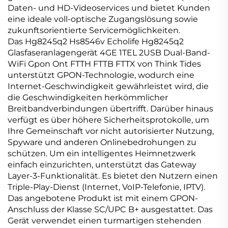
Daten- und HD-Videoservices und bietet Kunden
eine ideale voll-optische Zugangslösung sowie
zukunftsorientierte Servicemöglichkeiten.
Das Hg8245q2 Hs8546v Echolife Hg8245q2
Glasfaseranlagengerät 4GE 1TEL 2USB Dual-Band-
WiFi Gpon Ont FTTH FTTB FTTX von Think Tides
unterstützt GPON-Technologie, wodurch eine
Internet-Geschwindigkeit gewährleistet wird, die
die Geschwindigkeiten herkömmlicher
Breitbandverbindungen übertrifft. Darüber hinaus
verfügt es über höhere Sicherheitsprotokolle, um
Ihre Gemeinschaft vor nicht autorisierter Nutzung,
Spyware und anderen Onlinebedrohungen zu
schützen. Um ein intelligentes Heimnetzwerk
einfach einzurichten, unterstützt das Gateway
Layer-3-Funktionalität. Es bietet den Nutzern einen
Triple-Play-Dienst (Internet, VoIP-Telefonie, IPTV).
Das angebotene Produkt ist mit einem GPON-
Anschluss der Klasse SC/UPC B+ ausgestattet. Das
Gerät verwendet einen turmartigen stehenden