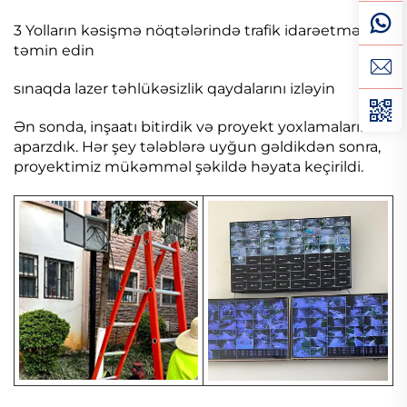
3 Yolların kəsişmə nöqtələrində trafik idarəetməsini
təmin edin
sınaqda lazer təhlükəsizlik qaydalarını izləyin
Ən sonda, inşaatı bitirdik və proyekt yoxlamalarını
aparzdık. Hər şey tələblərə uyğun gəldikdən sonra,
proyektimiz mükəmməl şəkildə həyata keçirildi.