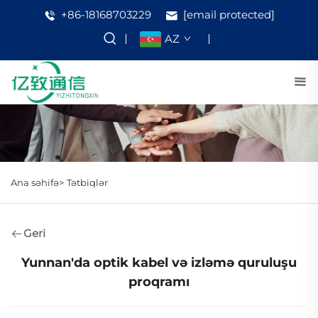
+86-18168703229
[email protected]
AZ
Ana səhifə>
Tətbiqlər
Geri
Yunnan'da optik kabel və izləmə quruluşu
proqramı