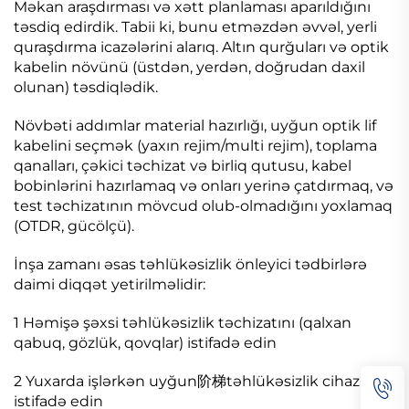
Məkan araşdırması və xətt planlaması aparıldığını
təsdiq edirdik. Tabii ki, bunu etməzdən əvvəl, yerli
quraşdırma icazələrini alarıq. Altın qurğuları və optik
kabelin növünü (üstdən, yerdən, doğrudan daxil
olunan) təsdiqlədik.
Növbəti addımlar material hazırlığı, uyğun optik lif
kabelini seçmək (yaxın rejim/multi rejim), toplama
qanalları, çəkici təchizat və birliq qutusu, kabel
bobinlərini hazırlamaq və onları yerinə çatdırmaq, və
test təchizatının mövcud olub-olmadığını yoxlamaq
(OTDR, gücölçü).
İnşa zamanı əsas təhlükəsizlik önleyici tədbirlərə
daimi diqqət yetirilməlidir:
1 Həmişə şəxsi təhlükəsizlik təchizatını (qalxan
qabuq, gözlük, qovqlar) istifadə edin
2 Yuxarda işlərkən uyğun阶梯təhlükəsizlik cihazlarını
istifadə edin