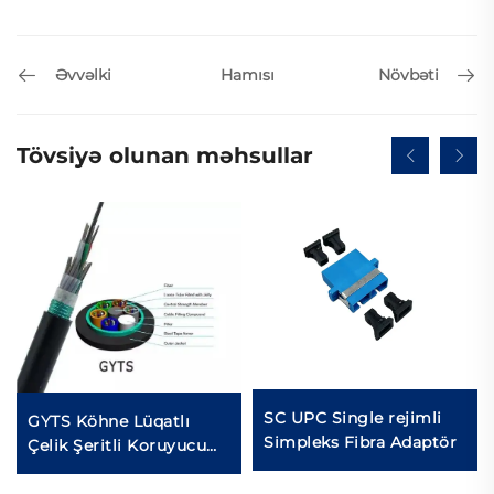
Əvvəlki
Növbəti
Hamısı
Tövsiyə olunan məhsullar
SC UPC Single rejimli
GYTS Köhne Lüqatlı
Simpleks Fibra Adaptör
Çelik Şeritli Koruyucu
(CST) Kabeli