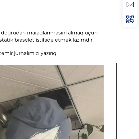
gözə doğrudan maraqlanmasını almaq üçün
atik braselet istifadə etmək lazımdır.
mir jurnalımızı yazırıq.