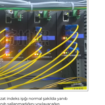
izat indeks işığı normal şəkildə yanıb
lanıb sallanmadığını yoxlayacağıq.