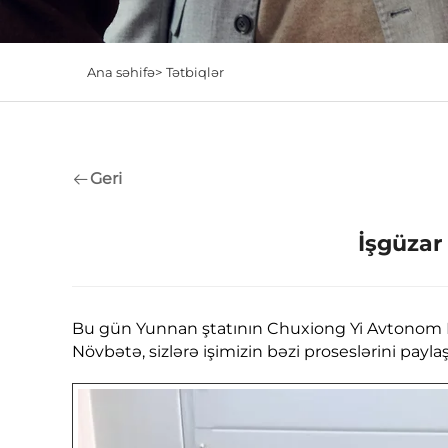
Ana səhifə>
Tətbiqlər
Geri
İşgüzar
Bu gün Yunnan ştatının Chuxiong Yi Avtonom Pre
Növbətə, sizlərə işimizin bəzi proseslərini payl