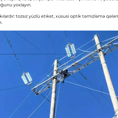
uğunu yoxlayın.
lardır: tozsız yüzlü etiket, xüsusi optik təmizləmə qələm,
k.