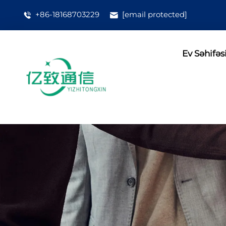
+86-18168703229
[email protected]
Ev Səhifəs