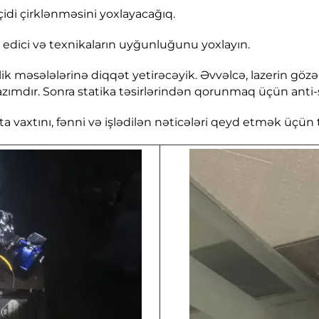
eçidi çirklənməsini yoxlayacağıq.
l edici və texnikaların uyğunluğunu yoxlayın.
zlik məsələlərinə diqqət yetirəcəyik. Əvvəlcə, lazerin 
ımdır. Sonra statika təsirlərindən qorunmaq üçün anti-st
vaxtını, fənni və işlədilən nəticələri qeyd etmək üçün tə