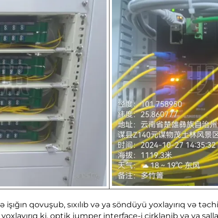
ə işığın qovuşub, sıxılıb və ya söndüyü yoxlayırıq və təch
 yoxlayırıq ki, optik jumper interface-i çirklənib və ya sal