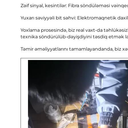
Zəif sinyal, kesintilər: Fibra söndüləməsi vəinq
Yuxarı səviyyəli bit səhvi: Elektromaqnetik daxi
Yoxlama prosesində, biz real vaxt-da təhlükəsi
texnika söndürülüb-dəyişdiyini təsdiq etmək laz
Təmir əməliyyatlarını tamamlayandanda, biz xəta 