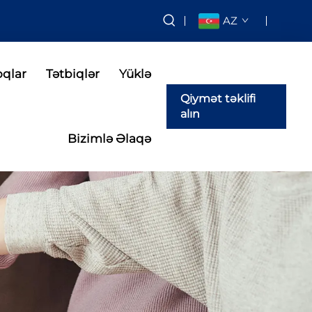
AZ
oqlar
Tətbiqlər
Yüklə
Qiymət təklifi
alın
Bizimlə Əlaqə