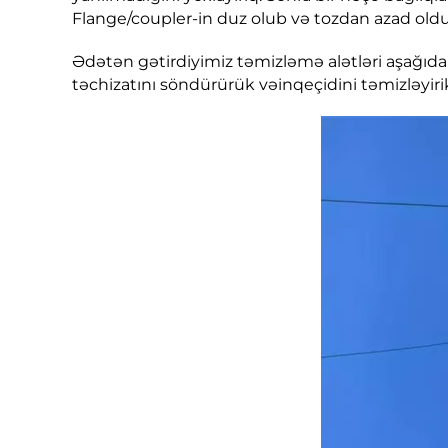
Flange/coupler-in duz olub və tozdan azad old
Ədətən gətirdiyimiz təmizləmə alətləri aşağıdakı
təchizatını söndürürük vəinqeçidini təmizləyiri