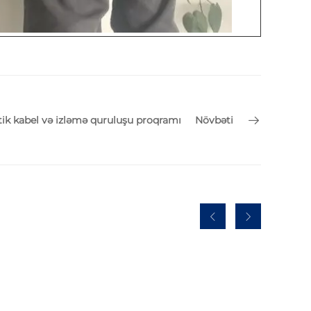
ik kabel və izləmə quruluşu proqramı
Növbəti