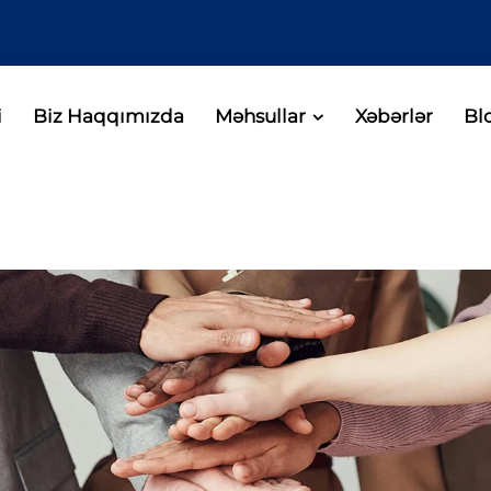
i
Biz Haqqımızda
Məhsullar
Xəbərlər
Bl