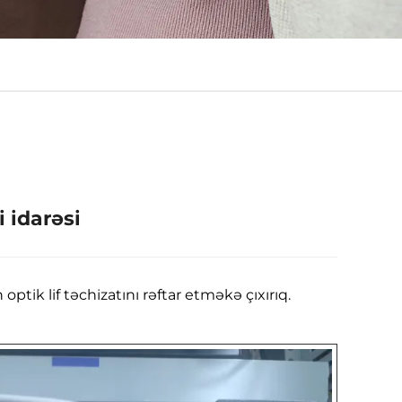
 idarəsi
ik lif təchizatını rəftar etməkə çıxırıq.