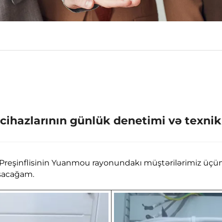
 cihazlarının günlük denetimi və texniki
şinflisinin Yuanmou rayonundakı müştərilərimiz üçün opt
aşacağam.