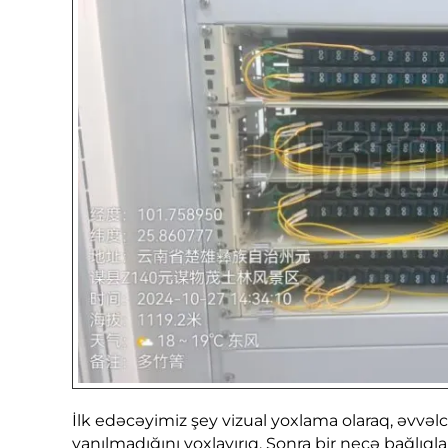
İlk edəcəyimiz şey vizual yoxlama olaraq, əvvəlc
yanılmadığını yoxlayırıq. Sonra bir neçə bağlıqla