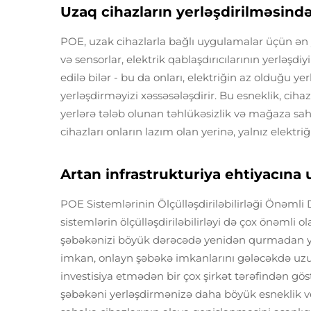
Uzaq cihazların yerləşdirilməsində
POE, uzak cihazlarla bağlı uygulamalar üçün ən yaxş
və sensorlar, elektrik qablaşdırıcılarının yerləşdi
edilə bilər - bu da onları, elektriğin az olduğu ye
yerləşdirməyizi xəssəsələşdirir. Bu esneklik, ciha
yerlərə tələb olunan təhlükəsizlik və mağaza sahə
cihazları onların lazım olan yerinə, yalnız elektr
Artan infrastrukturiya ehtiyacına
POE Sistemlərinin Ölçülləşdiriləbilirləği Önəmli D
sistemlərin ölçülləşdiriləbilirləyi də çox önəmli 
şəbəkənizi böyük dərəcədə yenidən qurmadan yeni 
imkan, onlayn şəbəkə imkanlarını gələcəkdə uz
investisiya etmədən bir çox şirkət tərəfindən gös
şəbəkəni yerləşdirmənizə daha böyük esneklik ve