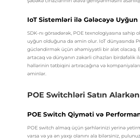
şəbəkə cihazlarının əlavə genişlənməsini asanlıql
IoT Sistemləri ilə Gələcəyə Uyğu
SDK-nı görsədərək, POE texnologiyasına sahip o
uyğun olduğuna da əmin olur. IoT dünyasında POE
gücləndirmək üçün əhəmiyyətli bir alət olacaq. 
artacaq və dünyanın zəkərli cihazları birdəfəlik 
həllərinin tətbiqini artıracağına və kompaniyala
əminlər.
POE Switchləri Satın Alarkən
POE Switch Qiyməti və Performan
POE switch almaq üçün şərhlərinizi yerinə yeti
varsa və ya ən yaxşı olanını ala bilərsiniz, pulunu