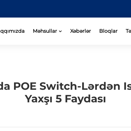
aqqımızda
Məhsullar
Xəbərlər
Bloqlar
Tə
da POE Switch-Lərdən I
Yaxşı 5 Faydası