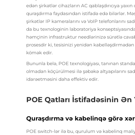
edən şirkətlər cihazların AC qablaşdırıcıya yaxı
quraşdırma faydasından istifadə edə bilərlər. Məs
şirkətlər IP kameralarını və VoIP telefonlarını sad
da bu texnologinin laboratoriya konseptsiyasında
həmçinin infrastruktur needlərinizə sürətlə cava
prosesdir ki, tesisinizi yenidən kabelləşdirmədən
kömək edir.
Bununla belə, POE texnologiyası, tanınan stand
olmadan köçürülmesi ilə şəbəkə altyapılarını sa
idarəetməsini daha effektiv edir.
POE Qatları İstifadəsinin Ən 
Quraşdırma və kabelinqə görə xərc
POE switch-lər ilə bu, qurulum və kabelinq maliyy