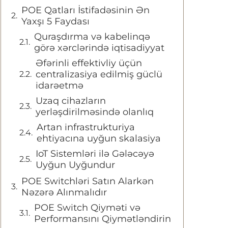
POE Qatları İstifadəsinin Ən
Yaxşı 5 Faydası
Quraşdırma və kabelinqə
görə xərclərində iqtisadiyyat
Əfərinli effektivliy üçün
centralizasiya edilmiş güclü
idarəetmə
Uzaq cihazların
yerləşdirilməsində olanlıq
Artan infrastrukturiya
ehtiyacına uyğun skalasiya
IoT Sistemləri ilə Gələcəyə
Uyğun Uyğundur
POE Switchləri Satın Alarkən
Nəzərə Alınmalıdır
POE Switch Qiyməti və
Performansını Qiymətləndirin