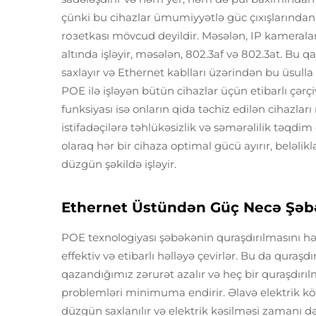
çünki bu cihazlar ümumiyyətlə güc çıxışlarından u
rозetkası mövcud deyildir. Məsələn, IP kameralar,
altında işləyir, məsələn, 802.3af və 802.3at. Bu
saxlayır və Ethernet kablları üzərindən bu üsulla
POE ilə işləyən bütün cihazlar üçün etibarlı çərçi
funksiyası isə onların qida təchiz edilən cihazla
istifadəçilərə təhlükəsizlik və səmərəlilik təqdi
olaraq hər bir cihaza optimal gücü ayırır, beləlik
düzgün şəkildə işləyir.
Ethernet Üstündən Güç Necə Şəbək
POE texnologiyası şəbəkənin quraşdırılmasını hə
effektiv və etibarlı həlləyə çevirlər. Bu da quraşd
qazandığımız zərurət azalır və heç bir quraşdırı
problemləri minimuma endirir. Əlavə elektrik kö
düzgün saxlanılır və elektrik kəsilməsi zamanı d