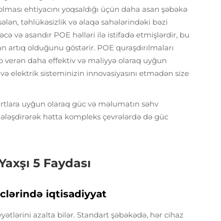
n olması ehtiyacını yoqsaldığı üçün daha asan şəbəkə
ələn, təhlükəsizlik və əlaqə sahələrindəki bəzi
əcə və asandır POE həlləri ilə istifadə etmişlərdir, bu
n artıq olduğunu göstərir. POE quraşdırılmaları
b verən daha effektiv və maliyyə olaraq uyğun
 və elektrik sisteminizin innovasiyasını etmədən size
artlara uyğun olaraq güc və məlumatın səhv
dələşdirərək hətta kompleks çevrələrdə də güc
Yaxşı 5 Faydası
lərində iqtisadiyyat
ətlərini azalta bilər. Standart şəbəkədə, hər cihaz