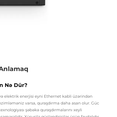
 Anlamaq
an Nə Dür?
ə elektrik enerjisi eyni Ethernet kabli üzərindən
tənzimləməniz varsa, quraşdırma daha asan olur. Güc
exnologiyası şəbəkə quraşdırmalarını xeyli
mərəlidir. Xüsusilə gücləndiricilər üçün faydalıdır,