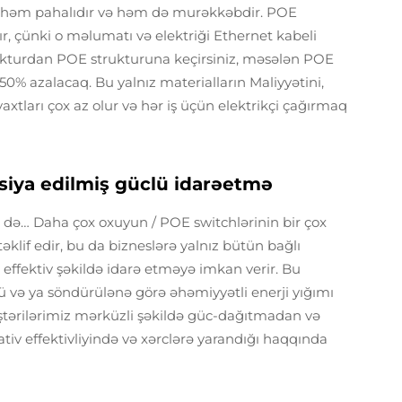
də həm pahalıdır və həm də murəkkəbdir. POE
dır, çünki o məlumatı və elektriği Ethernet kabeli
trukturdan POE strukturuna keçirsiniz, məsələn POE
0% azalacaq. Bu yalnız materialların Maliyyətini,
axtları çox az olur və hər iş üçün elektrikçi çağırmaq
zasiya edilmiş güclü idarəetmə
ni də… Daha çox oxuyun / POE switchlərinin bir çox
əklif edir, bu da bizneslərə yalnız bütün bağlı
ni effektiv şəkildə idarə etməyə imkan verir. Bu
ü və ya söndürülənə görə əhəmiyyətli enerji yığımı
ştərilərimiz mərküzli şəkildə güc-dağıtmadan və
tiv effektivliyində və xərclərə yarandığı haqqında