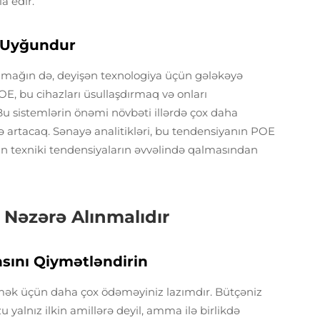
a edir.
n Uyğundur
lmağın də, deyişən texnologiya üçün gələkəyə
, bu cihazları üsullaşdırmaq və onları
Bu sistemlərin önəmi növbəti illərdə çox daha
ilə artacaq. Sənayə analitikləri, bu tendensiyanın POE
rın texniki tendensiyaların əvvəlində qalmasından
 Nəzərə Alınmalıdır
sını Qiymətləndirin
rmək üçün daha çox ödəməyiniz lazımdır. Bütçəniz
zu yalnız ilkin amillərə deyil, amma ilə birlikdə