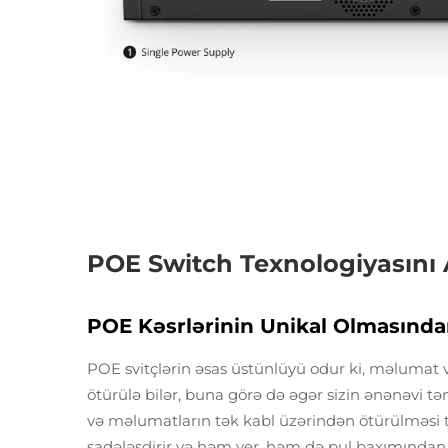
POE Switch Texnologiyasını
POE Kəsrlərinin Unikal Olmasınd
POE svitçlərin əsas üstünlüyü odur ki, məlumat v
ötürülə bilər, buna görə də əgər sizin ənənəvi 
və məlumatların tək kabl üzərindən ötürülməsi t
sadələşdirir və həm yer, həm də pul baxımından sə