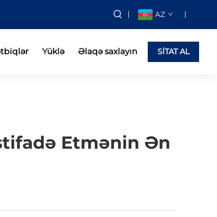
AZ
tbiqlər
Yüklə
Əlaqə saxlayın
SİTAT AL
stifadə Etmənin Ən