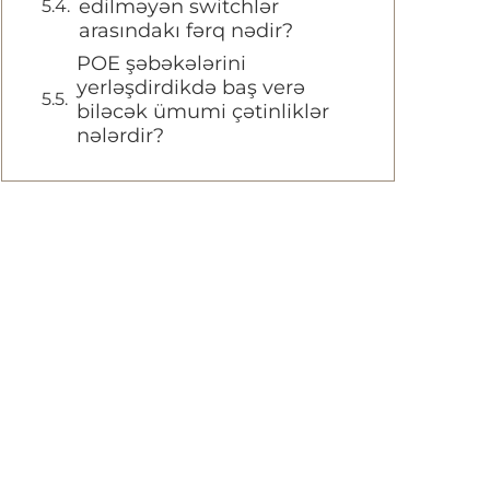
edilməyən switchlər
arasındakı fərq nədir?
POE şəbəkələrini
yerləşdirdikdə baş verə
biləcək ümumi çətinliklər
nələrdir?