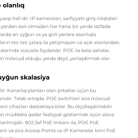
 olanlıq
ı həll dir. IP kameraları, sərfiyyatlı giriş nöqtələri
yi yerdən asılı olmadan hər hansı bir yerdə istifadə
rlərdə ən uyğun və ya gizli yerlərə asanlıqla
zların tez-tez çataq ilə yetişməyən və açık alanlardakı
lərində xüsusilə faydalıdır. POE ilə belə sahələr,
iğin mövcud olduğu yerdə deyil, yerləşdirmək olar.
 uyğun skalasiya
ir. Kənarlıq planları olan şirkətlər üçün bu
olanıdır. Tələb artıqda, POE switchləri sizə mövcud
cihazları dəstəkləyə bilər. Bu ölçülləşdiriləbilir
un müddətə qədər fəaliyyət göstərmək üçün əlavə
tərilmişdir. 802.3af PoE imkanı ilə, POE PoE
rir və sizə Access Points və IP Kameralar kimi PoE