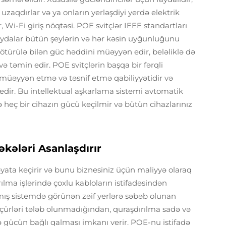
zaqdırlar və ya onların yerləşdiyi yerdə elektrik
 Wi-Fi giriş nöqtəsi. POE svitçlər IEEE standartları
 qaydalar bütün şeylərin və hər kəsin uyğunluğunu
 ötürülə bilən güc həddini müəyyən edir, beləliklə də
və təmin edir. POE svitçlərin başqa bir fərqli
rı müəyyən etmə və təsnif etmə qabiliyyətidir və
m edir. Bu intellektual aşkarlama sistemi avtomatik
lə heç bir cihazın gücü keçilmir və bütün cihazlarınız
ələri Asanlaşdırır
yata keçirir və bunu biznesiniz üçün maliyyə olaraq
ırılma işlərində çoxlu kabloların istifadəsindən
lmış sistemdə görünən zəif yerlərə səbəb olunan
çürləri tələb olunmadığından, quraşdırılma sadə və
ə gücün bağlı qalması imkanı verir. POE-nu istifadə