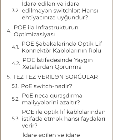
İdarə edilən və idarə
edilməyən switchlər: Hansı
ehtiyacınızə uyğundur?
POE ilə Infrastrukturun
Optimizasiyası
POE Şəbəkələrində Optik Lif
Konnektör Kablolarının Rolu
POE İstifadəsində Yaygın
Xətalardan Qorunma
TEZ TEZ VERİLƏN SORĞULAR
PoE switch-nədir?
PoE necə quraşdırma
maliyyələrini azaltır?
POE ile optik lif kablolarından
istifadə etmək hansı faydaları
verir?
İdarə edilən və idarə