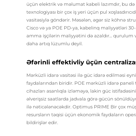
üçün elektrik və məlumat kabeli lazımdır, bu 
texnologiyası bir çox iş yeri üçün pul xoşlasdırıcı
vasitəsiylə göndərir. Məsələn, əgər siz köhnə s
Cisco və ya POE PD-ya, kabelinq maliyyətləri 30-5
amma işçilərin maliyyətini də azaldır... qurulum v
daha artıq lüzumlu deyil.
Əfərinli effektivliy üçün centrali
Mərküzli idarə vasitəsi ilə güc idarə edilməsi ey
faydalarından biridir. POE mərküzli idarə paneli t
cihazları asanlıqla izləməyə, lakin güc istifadəsi
əlverişsiz saatlarda jadvala görə gücün sönüldüy
ilə nəticələnəcəkdir. Optimus PRIME Bir çox mü
resursların təqisi üçün ekonomik faydaların opera
bildirişlər edir.