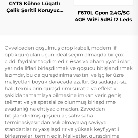
GYTS Köhne Lüqatlı
Çelik Şeritli Koruyucu
F670L Gpon 2.4G/5G
(CST) Kabeli
4GE WiFi 5dBi 12 Leds
Əvvəlcədən qoşulmuş drop kabeli, modern lif
optikqurğuları üçün ideal seçim olmaqda bir çox
ciddi faydalar təqdim edir. Əsas və əhəmiyyətli olan,
yerində lifləri birləşdirmək və qoşucu bitişləndirmək
lazımdır, bu da quraşdırılma vaxtını və işçilər üzrə
maliyetləri böyük dərəcədə azaltır. Bu sadaqət-siz
həll, texniklərin quraşdırımı sürətlə və effektiv
şəkildə tamamlaya bilməsinə imkan verir, geniş
təlimat və ya spetsializə olunmuş birləşdirmə
avadanlığına ehtiyac olmadan. Zavoddan
bitişləndirilmiş qoşucular, səhv sahə
terminasiyasından asılı olmayaraq səviyyə
standartlarını yaxşılaşdırır və yüksək keyfiyyətli
birləşmələri təmin edir. Maliyetlər, quraşdırılma