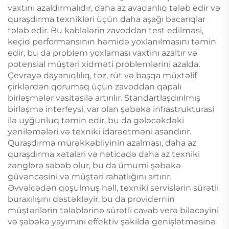
vaxtını azaldırmalıdır, daha az avadanlıq tələb edir və
quraşdırma texnikləri üçün daha aşağı bacarıqlar
tələb edir. Bu kablələrin zavoddan test edilməsi,
keçid performansının həmidə yoxlanılmasını təmin
edir, bu da problem yoxlaması vaxtını azaltır və
potensial müştəri xidməti problemlərini azalda.
Çevrəyə dayanıqlılıq, toz, rüt və başqa müxtəlif
çirklərdən qorumaq üçün zavoddan qapalı
birləşmələr vasitəsilə artırılır. Standartlaşdırılmış
birləşmə interfeysi, var olan şəbəkə infrastrukturasi
ilə uyğunluq təmin edir, bu da gələcəkdəki
yeniləmələri və texniki idarəetməni asandırır.
Quraşdırma mürəkkəbliyinin azalması, daha az
quraşdırma xətalari və nəticədə daha az texniki
zənglərə səbəb olur, bu da ümumi şəbəkə
güvəncəsini və müştəri rahatlığını artırır.
Əvvəlcədən qoşulmuş həll, texniki servislərin sürətli
buraxılışını dəstəkləyir, bu da providernin
müştərilərin tələblərinə sürətli cavab verə biləcəyini
və şəbəkə yayımını effektiv şəkildə genişlətməsinə