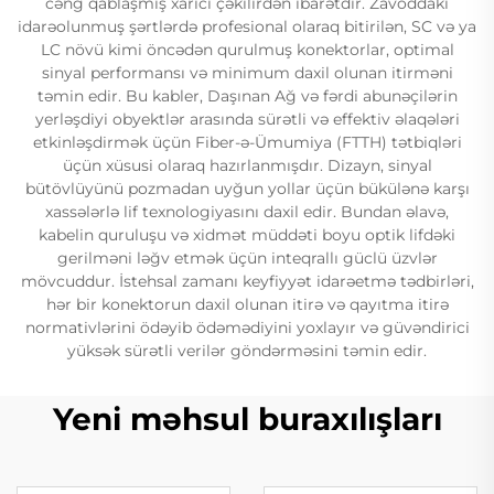
cəng qablaşmış xarici çəkilirdən ibarətdir. Zavoddakı
idarəolunmuş şərtlərdə profesional olaraq bitirilən, SC və ya
LC növü kimi öncədən qurulmuş konektorlar, optimal
sinyal performansı və minimum daxil olunan itirməni
təmin edir. Bu kabler, Daşınan Ağ və fərdi abunəçilərin
yerləşdiyi obyektlər arasında sürətli və effektiv əlaqələri
etkinləşdirmək üçün Fiber-ə-Ümumiya (FTTH) tətbiqləri
üçün xüsusi olaraq hazırlanmışdır. Dizayn, sinyal
bütövlüyünü pozmadan uyğun yollar üçün bükülənə karşı
xassələrlə lif texnologiyasını daxil edir. Bundan əlavə,
kabelin quruluşu və xidmət müddəti boyu optik lifdəki
gerilməni ləğv etmək üçün inteqrallı güclü üzvlər
mövcuddur. İstehsal zamanı keyfiyyət idarəetmə tədbirləri,
hər bir konektorun daxil olunan itirə və qayıtma itirə
normativlərini ödəyib ödəmədiyini yoxlayır və güvəndirici
yüksək sürətli verilər göndərməsini təmin edir.
Yeni məhsul buraxılışları