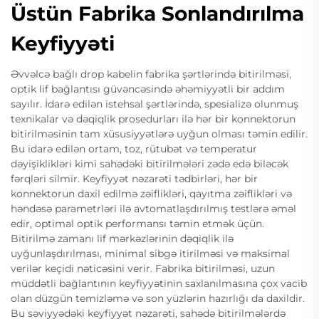
Üstün Fabrika Sonlandırılma
Keyfiyyəti
Əvvəlcə bağlı drop kabelin fabrika şərtlərində bitirilməsi,
optik lif bağlantısı güvəncəsində əhəmiyyətli bir addım
sayılır. İdarə edilən istehsal şərtlərində, spesializə olunmuş
texnikalar və dəqiqlik prosedurları ilə hər bir konnektorun
bitirilməsinin tam xüsusiyyətlərə uyğun olması təmin edilir.
Bu idarə edilən ortam, toz, rütubət və temperatur
dəyişiklikləri kimi sahədəki bitirilmələri zədə edə biləcək
fərqləri silmir. Keyfiyyət nəzarəti tədbirləri, hər bir
konnektorun daxil edilmə zəiflikləri, qayıtma zəiflikləri və
həndəsə parametrləri ilə avtomatlaşdırılmış testlərə əməl
edir, optimal optik performansı təmin etmək üçün.
Bitirilmə zamanı lif mərkəzlərinin dəqiqlik ilə
uyğunlaşdırılması, minimal sibgə itirilməsi və maksimal
verilər keçidi nəticəsini verir. Fabrika bitirilməsi, uzun
müddətli bağlantının keyfiyyətinin saxlanılmasına çox vacib
olan düzgün temizləmə və son yüzlərin hazırlığı da daxildir.
Bu səviyyədəki keyfiyyət nəzarəti, sahədə bitirilmələrdə