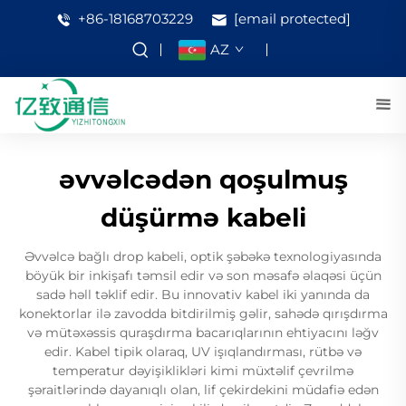
+86-18168703229
[email protected]
AZ
əvvəlcədən qoşulmuş
düşürmə kabeli
Əvvəlcə bağlı drop kabeli, optik şəbəkə texnologiyasında
böyük bir inkişafı təmsil edir və son məsafə əlaqəsi üçün
sadə həll təklif edir. Bu innovativ kabel iki yanında da
konektorlar ilə zavodda bitdirilmiş gəlir, sahədə qırışdırma
və mütəxəssis quraşdırma bacarıqlarının ehtiyacını ləğv
edir. Kabel tipik olaraq, UV işıqlandırması, rütbə və
temperatur dəyişiklikləri kimi müxtəlif çevrilmə
şəraitlərində dayanıqlı olan, lif çekirdekini müdafiə edən