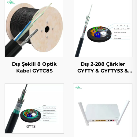
Dış Şəkili 8 Optik
Dış 2-288 Çärklər
Kabel GYTC8S
GYFTY & GYFTY53 &
GYFTY63 Dış Optik
Kabel