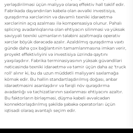
yerləşdirilməsi üçün maliyyə olaraq effektiv həll təklif edir.
Fabrikada dayandırılan kabelə olan əvvəlki investisiya,
quraşdırma xərclərinin və davamlı texniki idarəetmə
xərclərinin açıq azalması ilə kompensasiya olunur. Pahalı
splicing avadanlıqlarına olan ehtiyacın silinməsi və yüksək
səviyyəli texniki uzmanların tələbini azaltmaqla operativ
xərclər böyük dərəcədə azalır. Azaldılmış quraşdırma vaxtı
günde daha çox bağlantınin tamamlanmasına imkan verir,
proyekt effektivliyini və investisiya üzrində qaytını
yaxşılaşdırır. Fabrika terminasiyasının yüksək güvəndiləri
nəticəsində texniki idarəetmə və təmir üçün daha az 'truck
roll' alınır ki, bu da uzun müddətli maliyyəni saxlamağa
kömək edir. Bu həllin standartlaşdırılmış doğası, anbar
idarəetməsini asanlaşdırır və fərqli növ quraşdırma
avadanlığı və təchizatlarının saxlanması ehtiyacını azaltır.
Bu faktorların birləşməsi, düşmə kabeli əvvəlcədən
konnektorlaşdırılmış şəkildə şəbəkə operatorları üçün
iqtisadi olaraq avantajlı seçim edir.