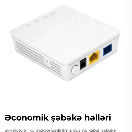
Əconomik şəbəkə həlləri
Əvvəlcədən konnektorlaşdırılmış düşmə kabeli şəbəkə