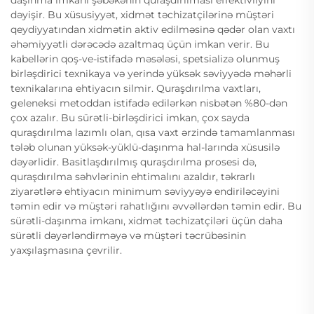
daşınma imkanı şəbəkənin quraşdırılması effektivliyini
dəyişir. Bu xüsusiyyət, xidmət təchizatçilərinə müştəri
qeydiyyatından xidmətin aktiv edilməsinə qədər olan vaxtı
əhəmiyyətli dərəcədə azaltmaq üçün imkan verir. Bu
kabellərin qoş-ve-istifadə məsələsi, spetsializə olunmuş
birləşdirici texnikaya və yerində yüksək səviyyədə məhərli
texnikalarına ehtiyacın silmir. Quraşdırılma vaxtları,
geleneksi metoddan istifadə edilərkən nisbətən %80-dən
çox azalır. Bu sürətli-birləşdirici imkan, çox sayda
quraşdırılma lazımlı olan, qısa vaxt ərzində tamamlanması
tələb olunan yüksək-yüklü-daşınma hal-larında xüsusilə
dəyərlidir. Basitlaşdırılmış quraşdırılma prosesi də,
quraşdırılma səhvlərinin ehtimalını azaldır, təkrarlı
ziyarətlərə ehtiyacın minimum səviyyəyə endiriləcəyini
təmin edir və müştəri rahatlığını əvvəllərdən təmin edir. Bu
sürətli-daşınma imkanı, xidmət təchizatçiləri üçün daha
sürətli dəyərləndirməyə və müştəri təcrübəsinin
yaxşılaşmasına çevrilir.