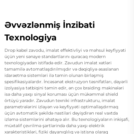
Əvvəzlənmiş İnzibati
Texnologiya
Drop kabel zavodu, imalat effektivliyi və məhsul keyfiyyəti
üçün yeni sənaye standartlarını quracaq modern
texnologiyadan istifadə edir. Zavudun imalat xətləri
tamamilə avtomatlaşdırılmışdır və dəqiqliyə əsaslanan
idarəetmə sistemləri ilə təmin olunan birləşmiş
spesifikasiyalardır. İncəsənət ekstruzyon təsnifatları, dəyərli
izolyasiya tətbiqini təmin edir, ən çox braiding makinələri
isə daha yaxşı sinyal koruması üçün mükəmməl shield
örtüyü yaradır. Zavudun texniki infrastrukturu, imalat
parametrələrini izləyən və keyfiyyəti optimallaşdırmaq
üçün avtomatik şəkildə nastilari dəyişdirən real vaxtda
izləmə sistemlərini əhatəyə alır. Bu texnologiyaların inkişafi,
müxtəlif çevrilmə şərtlərində daha yaxşı elektrik
xarakteristikləri, fiziki dayanıqlılıq və istisna olaraq