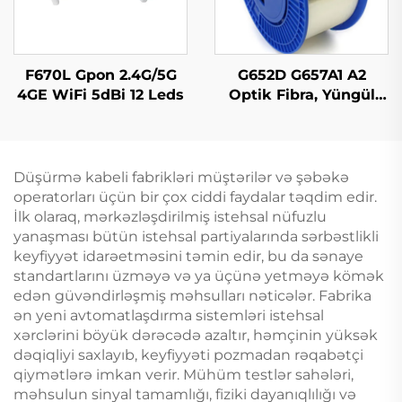
F670L Gpon 2.4G/5G
G652D G657A1 A2
4GE WiFi 5dBi 12 Leds
Optik Fibra, Yüngül
Mod Original Rəng
Düşürmə kabeli fabrikləri müştərilər və şəbəkə
operatorları üçün bir çox ciddi faydalar təqdim edir.
İlk olaraq, mərkəzləşdirilmiş istehsal nüfuzlu
yanaşması bütün istehsal partiyalarında sərbəstlikli
keyfiyyət idarəetməsini təmin edir, bu da sənaye
standartlarını üzməyə və ya üçünə yetməyə kömək
edən güvəndirləşmiş məhsulları nəticələr. Fabrika
ən yeni avtomatlaşdırma sistemləri istehsal
xərclərini böyük dərəcədə azaltır, həmçinin yüksək
dəqiqliyi saxlayıb, keyfiyyəti pozmadan rəqabətçi
qiymətlərə imkan verir. Mühüm testlər sahələri,
məhsulun sinyal tamamlığı, fiziki dayanıqlılığı və