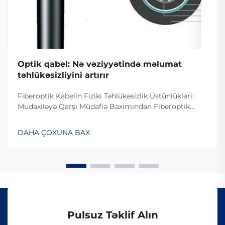
Optik qabel: Nə vəziyyətində məlumat
təhlükəsizliyini artırır
Fiberoptik Kabelin Fiziki Təhlükəsizlik Üstünlükləri:
Müdaxiləyə Qarşı Müdafiə Baxımından Fiberoptik
Kabelin Dizaynı. Fiberoptik kabelin müdaxiləyə
davamlı olması səbəbiylə onlardan istifadə edilməsi
DAHA ÇOXUNA BAX
çətindir, çünki onlar elektrik siqnalları ilə deyil, işıq
vasitəsilə məlumat ötürürlər...
Pulsuz Təklif Alın