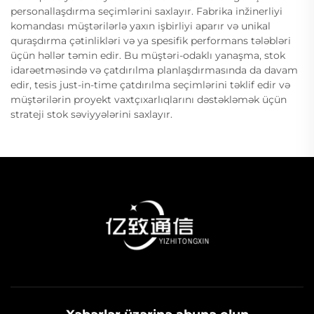
personallaşdırma seçimlərini saxlayır. Fabrika inžinerliyi
komandası müştərilərlə yaxın işbirliyi aparır və unikal
quraşdırma çətinlikləri və ya spesifik performans tələbləri
üçün həllər təmin edir. Bu müştəri-odaklı yanaşma, stok
idarəetməsində və çatdırılma planlaşdırmasında da davam
edir, tesis just-in-time çatdırılma seçimlərini təklif edir və
müştərilərin proyekt vaxtçıxarlıqlarını dəstəkləmək üçün
strateji stok səviyyələrini saxlayır.