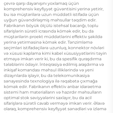
çevrə qarşı dayanışını yoxlamaq üçün
komprehensiv keyfiyyət güvəntisini yerinə yetirir,
bu isə müştərilərə uzun müddətli istifadə üçün
uyğun güvəndirləşmiş məhsullar təqdim edir.
Fabrikanın böyük ölçülü istehsal bacarığı, toplu
sifarişlərin sürətli icrasında kömək edir, bu da
müştərilərin proekt müddətlərini effektiv şəkildə
yerinə yetirməsinə kömək edir. Tənzimləmə
seçimləri istifadəçilərə uzunluq, konnektor növləri
və xüsusi kaplama kimi kabel xüsusiyyətlərini təyin
etməyə imkan verir ki, bu da spesifik quraşdırma
tələblərini ödəyir. İnteqrasiya edilmiş araşdırma və
inkişaf komandası məhsul illiklərində və yeni
dizaynlarda işləyir, bu da telekomunikasiya
sənayesində texnologiya ilə rəqabətə çıxmağa
kömək edir. Fabrikanın effektiv anbar idarəetmə
sistemi ham materialların və hazırdır məhsulların
optimal stok səviyyələrini saxlayır, bu da acil
sifarişlərə sürətli cavab verməyə imkan verir. Əlavə
olaraq, komprehensiv keyfiyyət sənədləri və izləmə