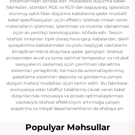
sistemlərindən istifadə edir. Mütəxəssis düşürmə kabeli
fabrikaları, standart RG6 və RG11-dən başlayaraq, spesializə
olunmuş optik fiber düşürmə kablələrinə qədər müxtəlif
kabel spesifikasiyaları üçün effektiv istehsalı imkan verən
materialların işlənməsi, işlənilməsi və inventar idarəetməsi
üçün ən yenilikçi texnologiyaları istifadə edir. Tesisin
istehsal imkanları tipik olaraq hava-qarşı kabalardan, daxili
quraşdırılma kablələrindən və çoxlu nəqliyyat vasitələrini
birləşdirən hibrid dizaynlara qədər genişləşir. İstehsal
prosesindən əvvəl və sonra optimal temperatur və rütubət
səviyyələrini saxlamaq üçün çevrilməzi idarəetmə
sistemləri yerləşdirilib, hal-hazırda avtomatlaşdırılmış
paketləmə sistemləri depozita və göndərmə zamanı
düzgün məhsul müdafiəsi üçün təmin edilir. Bu fabrikalar,
evolvyasiya edən tələffüz tələblərinə cavab verən kabel
dizaynlarında innovasiya və proses optimallaşdırması
vasitəsiylə istehsal effektivliyini artırmağa çalışan
araşdırma və inkişaf departamentlərini də əhatəyə alır.
Populyar Məhsullar