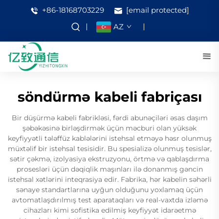
+86-18168703229
[email protected]
AZ
söndürmə kabeli fabriçası
Bir düşürmə kabeli fabrikləsi, fərdi abunəçiləri əsas daşım
şəbəkəsinə birləşdirmək üçün məcburi olan yüksək
keyfiyyətli tələffüz kablələrini istehsal etməyə həsr olunmuş
müxtəlif bir istehsal tesisidir. Bu spesializə olunmuş tesislər,
sətir çəkmə, izolyasiya ekstruzyonu, örtmə və qablaşdırma
prosesləri üçün dəqiqlik maşınları ilə donanmış gəncin
istehsal xətlərini inteqrasiya edir. Fabrika, hər kabelin səhərli
sənaye standartlarına uyğun olduğunu yoxlamaq üçün
avtomatlaşdırılmış test aparataqları və real-vaxtda izləmə
cihazları kimi sofistika edilmiş keyfiyyət idarəetmə