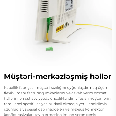
Müştəri-merkəzləşmiş həllər
Kabellik fabriçası müştəri razılığını uyğunlaşdırmaq üçün
flexibil manufacturinq imkanlarını və cavab verici xidmət
həllərini ən üst səviyyədə öncəlikləndirir. Tesis, müştərilərin
tam kabel spesifikasiyasını, daxil olmaqla yetkilendirilmiş
uzunluqlar, spesial qab maddələri və məxsus konnektor
konfiqurasiyaları təyin etməsinə imkan verən geniş