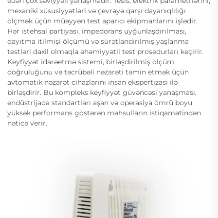
edən çox səviyyəli yanaşmadır. Tesis, elektrik parametrlərini,
mexaniki xüsusiyyətləri və çevrəyə qarşı dayanıqlılığı
ölçmək üçün müəyyən test aparıcı ekipmanlarını işlədir.
Hər istehsal partiyası, impedorans uyğunlaşdırılması,
qayıtma itilmişi ölçümü və sürətlandırılmış yaşlanma
testləri daxil olmaqla əhəmiyyətli test prosedurları keçirir.
Keyfiyyət idarəetmə sistemi, birləşdirilmiş ölçüm
doğruluğunu və təcrübəli nəzarəti təmin etmək üçün
avtomatik nəzarət cihazlarını insan ekspertizasi ilə
birləşdirir. Bu kompleks keyfiyyət güvəncəsi yanaşması,
endüstrijada standartları aşan və operasiya ömrü boyu
yüksək performans göstərən məhsulların istiqamətindən
nəticə verir.