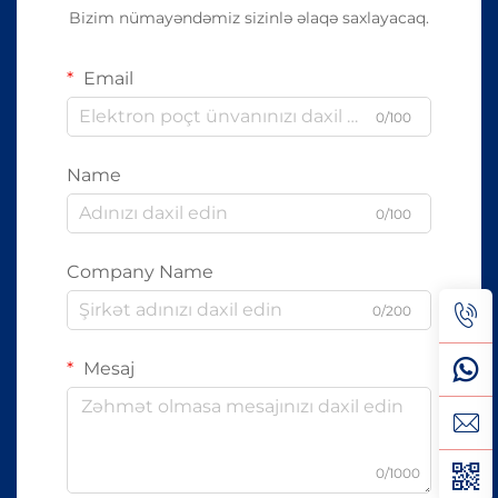
Bizim nümayəndəmiz sizinlə əlaqə saxlayacaq.
Email
0/100
Name
0/100
Company Name
0/200
Mesaj
0/1000