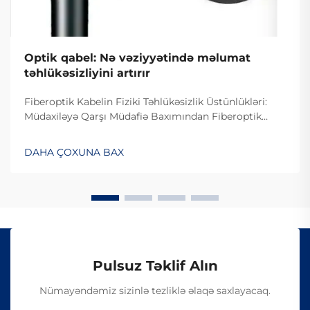
Optik qabel: Nə vəziyyətində məlumat
təhlükəsizliyini artırır
Fiberoptik Kabelin Fiziki Təhlükəsizlik Üstünlükləri:
Müdaxiləyə Qarşı Müdafiə Baxımından Fiberoptik
Kabelin Dizaynı. Fiberoptik kabelin müdaxiləyə
davamlı olması səbəbiylə onlardan istifadə edilməsi
DAHA ÇOXUNA BAX
çətindir, çünki onlar elektrik siqnalları ilə deyil, işıq
vasitəsilə məlumat ötürürlər...
Pulsuz Təklif Alın
Nümayəndəmiz sizinlə tezliklə əlaqə saxlayacaq.