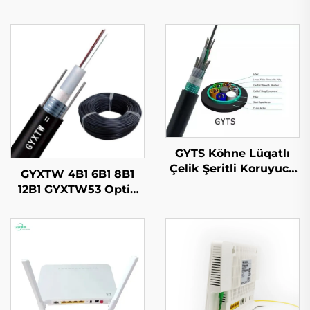
GYTS Köhne Lüqatlı
Çelik Şeritli Koruyucu
GYXTW 4B1 6B1 8B1
(CST) Kabeli
12B1 GYXTW53 Optik
Kabl