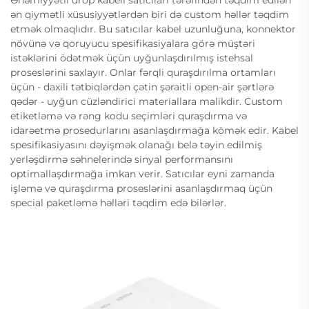
Əhəmiyyətli drop kabeli satıcıları tərəfindən təqdim edilən
ən qiymətli xüsusiyyətlərdən biri də custom həllər təqdim
etmək olmaqlıdır. Bu satıcılar kabel uzunluğuna, konnektor
növünə və qoruyucu spesifikasiyalara görə müştəri
istəklərini ödətmək üçün uyğunlaşdırılmış istehsal
proseslərini saxlayır. Onlar fərqli quraşdırılma ortamları
üçün - daxili tətbiqlərdən çətin şəraitli open-air şərtlərə
qədər - uyğun cüzləndirici materiallara malikdir. Custom
etiketləmə və rəng kodu seçimləri quraşdırma və
idarəetmə prosedurlarını asanlaşdırmağa kömək edir. Kabel
spesifikasiyasını dəyişmək olanağı belə təyin edilmiş
yerləşdirmə səhnelerində sinyal performansını
optimallaşdırmağa imkan verir. Satıcılar eyni zamanda
işləmə və quraşdırma proseslərini asanlaşdırmaq üçün
special paketləmə həlləri təqdim edə bilərlər.