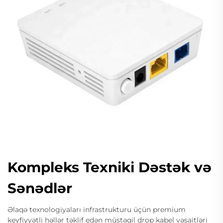
Kompleks Texniki Dəstək və
Sənədlər
Əlaqə texnologiyaları infrastrukturu üçün premium
keyfiyyətli həllər təklif edən müstəqil drop kabel vəsaitləri