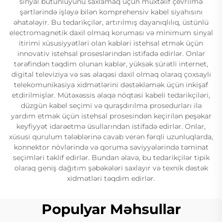
sinyal bütünlüyünü saxlamaq üçün müxtəlif çevrilmə
şərtlərində işləyə bilən komprehensiv kabel siyahısını
əhatələyir. Bu tedarikçilər, artırılmış dayanıqlılıq, üstünlü
electromagnetik daxil olmaq koruması və minimum sinyal
itirimi xüsusiyyətləri olan kabləri istehsal etmək üçün
innovativ istehsal proseslərindən istifadə edirlər. Onlar
tərəfindən təqdim olunan kablər, yüksək sürətli internet,
digital televiziya və səs əlaqəsi daxil olmaq olaraq çoxsaylı
telekomunikasiya xidmətlərini dəstəkləmək üçün inkişaf
etdirilmişlər. Mütəxəssis əlaqə nöqtəsi kabeli tedarikçiləri,
düzgün kabel seçimi və quraşdırılma prosedurları ilə
yardım etmək üçün istehsal prosesindən keçirilən peşəkar
keyfiyyət idarəetmə üsullarından istifadə edirlər. Onlar,
xüsusi qurulum tələblərinə cavab verən fərqli uzunluqlarda,
konnektor növlərində və qoruma səviyyələrində təminat
seçimləri təklif edirlər. Bundan əlavə, bu tedarikçilər tipik
olaraq geniş dağıtım şəbəkələri saxlayır və texnik dəstək
xidmətləri təqdim edirlər.
Populyar Məhsullar