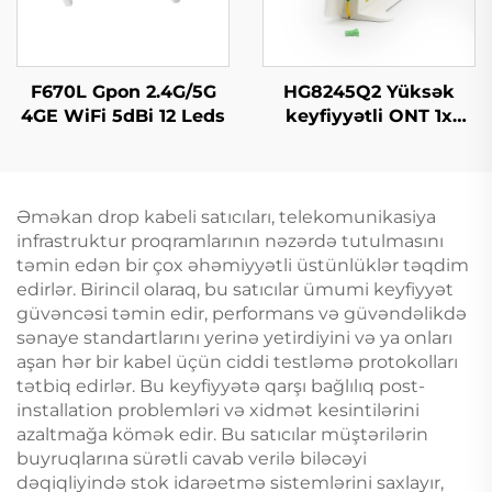
F670L Gpon 2.4G/5G
HG8245Q2 Yüksək
4GE WiFi 5dBi 12 Leds
keyfiyyətli ONT 1x
GPON, 1x RJ11, 2x USB
Əməkan drop kabeli satıcıları, telekomunikasiya
infrastruktur proqramlarının nəzərdə tutulmasını
təmin edən bir çox əhəmiyyətli üstünlüklər təqdim
edirlər. Birincil olaraq, bu satıcılar ümumi keyfiyyət
güvəncəsi təmin edir, performans və güvəndəlikdə
sənaye standartlarını yerinə yetirdiyini və ya onları
aşan hər bir kabel üçün ciddi testləmə protokolları
tətbiq edirlər. Bu keyfiyyətə qarşı bağlılıq post-
installation problemləri və xidmət kesintilərini
azaltmağa kömək edir. Bu satıcılar müştərilərin
buyruqlarına sürətli cavab verilə biləcəyi
dəqiqliyində stok idarəetmə sistemlərini saxlayır,