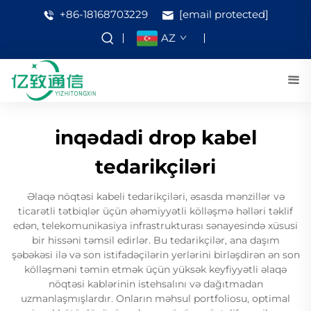
+86-18168703229
[email protected]
AZ
inqədadi drop kabel
tedarikçiləri
Əlaqə nöqtəsi kabeli tedarikçiləri, əsasda mənzillər və
ticarətli tətbiqlər üçün əhəmiyyətli kölləşmə həlləri təklif
edən, telekomunikasiya infrastrukturası sənayesində xüsusi
bir hissəni təmsil edirlər. Bu tedarikçilər, ana daşım
şəbəkəsi ilə və son istifadəçilərin yerlərini birləşdirən ən son
kölləşməni təmin etmək üçün yüksək keyfiyyətli əlaqə
nöqtəsi kablərinin istehsalını və dağıtmadan
uzmanlaşmışlardır. Onların məhsul portfoliosu, optimal