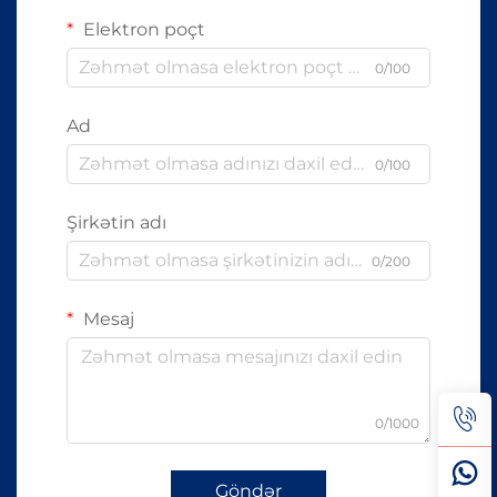
Elektron poçt
0/100
Ad
0/100
Şirkətin adı
0/200
Mesaj
0/1000
Göndər