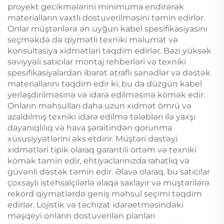
proyekt gecikmələrini minimuma endirərək
materialların vaxtlı dostuverilməsini təmin edirlər.
Onlar müştərilərə ən uyğun kabel spesifikasiyasını
seçməkdə də qiymətli texniki məlumat və
konsultasiya xidmətləri təqdim edirlər. Bəzi yüksək
səviyyəli satıcılar montaj rehberləri və texniki
spesifikasiyalardan ibarət ətraflı sənədlər və dəstək
materiallarını təqdim edir ki, bu da düzgün kabel
yerləşdirilməsinə və idarə edilməsinə kömək edir.
Onların məhsulları daha uzun xidmət ömrü və
azaldılmış texniki idarə edilmə tələbləri ilə yaxşı
dayanıqlılıq və hava şəraitindən qorunma
xüsusiyyətlərini əks etdirir. Müştəri dəstəyi
xidmətləri tipik olaraq garantili örtəm və texniki
kömək təmin edir, ehtiyaclarınızda rahatlıq və
güvənli dəstək təmin edir. Əlavə olaraq, bu satıcılar
çoxsaylı istehsalçilərlə əlaqə saxlayır və müştərilərə
rekord qiymətlərdə geniş məhsul seçimi təqdim
edirlər. Lojistik və təchizat idarəetməsindəki
məşqeyi onların dostuverilən planları