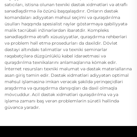
satıcıları, istisna olunan texniki dəstək xidmətləri və ətraflı
sənədləşdirmə ilə özünü başqalaşdırır. Onların dəstək
komandaları adiyyətən məhsul seçimi və quraşdırılma
üsulları haqqında spesialist rəylər göstərməyə qabiliyyətə
malik təcrübəli inžinərlərdən ibarətdir. Kompleks
sənədləşdirmə ətraflı xüsusiyyətlər, quraşdırma rehberləri
və problem həll etmə prosedurları da daxildir. Dövlət
dəstəyi altındakı təlimatlar və texniki seminarlar
rəqabətçilərə düzgünlüklü kabel idarəetməsi və
quraşdırılma texnikalarını anlamaqlarına kömək edir.
İnternet resursları texniki məlumat və dəstək materiallarına
asan giriş təmin edir. Dəstək xidmətləri adiyyətən optimal
məhsul işləməsinə imkan verəcək şəkildə yerinqeçidləri
araşdırma və quraşdırma danışıqları da daxil olmaqla
mövcuddur. Acil dəstək xidmətləri quraşdırılma və ya
işləmə zamanı baş verən problemlərin sürətli həllində
güvəncə yaradır.