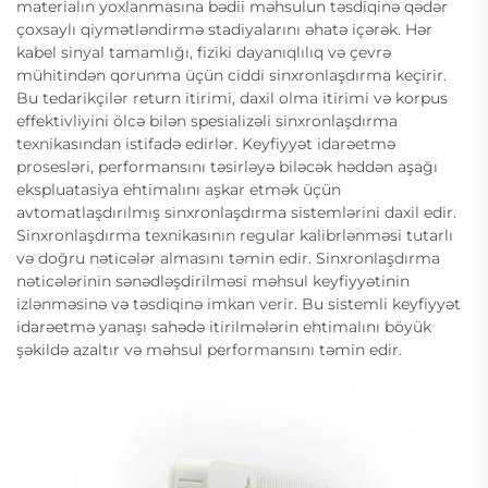
materialın yoxlanmasına bədii məhsulun təsdiqinə qədər
çoxsaylı qiymətləndirmə stadiyalarını əhatə içərək. Hər
kabel sinyal tamamlığı, fiziki dayanıqlılıq və çevrə
mühitindən qorunma üçün ciddi sinxronlaşdırma keçirir.
Bu tedarikçilər return itirimi, daxil olma itirimi və korpus
effektivliyini ölcə bilən spesializəli sinxronlaşdırma
texnikasından istifadə edirlər. Keyfiyyət idarəetmə
prosesləri, performansını təsirləyə biləcək həddən aşağı
ekspluatasiya ehtimalını aşkar etmək üçün
avtomatlaşdırılmış sinxronlaşdırma sistemlərini daxil edir.
Sinxronlaşdırma texnikasının regular kalibrlənməsi tutarlı
və doğru nəticələr almasını təmin edir. Sinxronlaşdırma
nəticələrinin sənədləşdirilməsi məhsul keyfiyyətinin
izlənməsinə və təsdiqinə imkan verir. Bu sistemli keyfiyyət
idarəetmə yanaşı sahədə itirilmələrin ehtimalını böyük
şəkildə azaltır və məhsul performansını təmin edir.