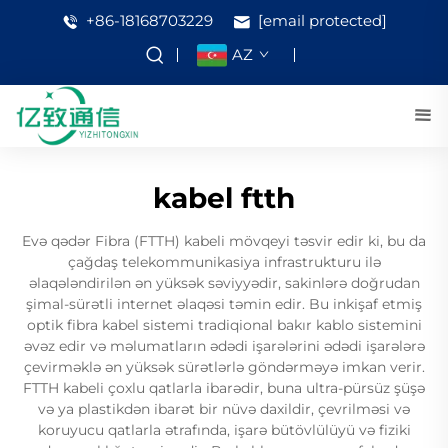
+86-18168703229
[email protected]
AZ
kabel ftth
Evə qədər Fibra (FTTH) kabeli mövqeyi təsvir edir ki, bu da
çağdaş telekommunikasiya infrastrukturu ilə
əlaqələndirilən ən yüksək səviyyədir, sakinlərə doğrudan
şimal-sürətli internet əlaqəsi təmin edir. Bu inkişaf etmiş
optik fibra kabel sistemi tradiqional bakır kablo sistemini
əvəz edir və məlumatların ədədi işarələrini ədədi işarələrə
çevirməklə ən yüksək sürətlərlə göndərməyə imkan verir.
FTTH kabeli çoxlu qatlarla ibarədir, buna ultra-pürsüz şüşə
və ya plastikdən ibarət bir nüvə daxildir, çevrilməsi və
koruyucu qatlarla ətrafında, işarə bütövlülüyü və fiziki