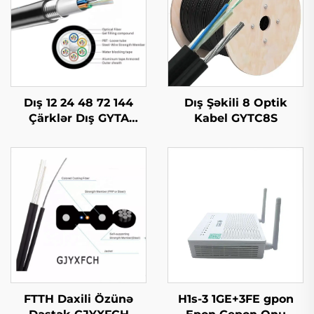
Dış 12 24 48 72 144
Dış Şəkili 8 Optik
Çärklər Dış GYTA
Kabel GYTC8S
Optik Kabel
FTTH Daxili Özünə
H1s-3 1GE+3FE gpon