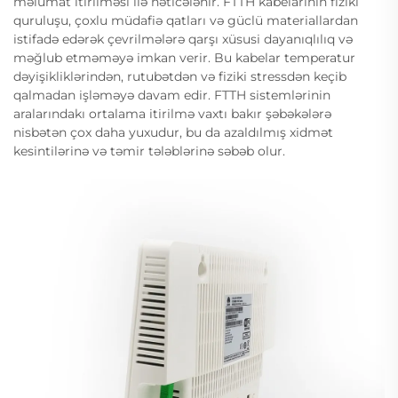
məlumat itirilməsi ilə nəticələnir. FTTH kabelarının fiziki
quruluşu, çoxlu müdafiə qatları və güclü materiallardan
istifadə edərək çevrilmələrə qarşı xüsusi dayanıqlılıq və
məğlub etməməyə imkan verir. Bu kabelar temperatur
dəyişikliklərindən, rutubətdən və fiziki stressdən keçib
qalmadan işləməyə davam edir. FTTH sistemlərinin
aralarındakı ortalama itirilmə vaxtı bakır şəbəkələrə
nisbətən çox daha yuxudur, bu da azaldılmış xidmət
kesintilərinə və təmir tələblərinə səbəb olur.