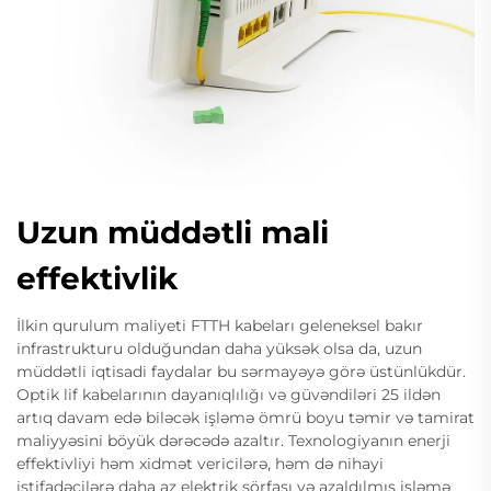
Uzun müddətli mali
effektivlik
İlkin qurulum maliyeti FTTH kabeları geleneksel bakır
infrastrukturu olduğundan daha yüksək olsa da, uzun
müddətli iqtisadi faydalar bu sərmayəyə görə üstünlükdür.
Optik lif kabelarının dayanıqlılığı və güvəndiləri 25 ildən
artıq davam edə biləcək işləmə ömrü boyu təmir və tamirat
maliyyəsini böyük dərəcədə azaltır. Texnologiyanın enerji
effektivliyi həm xidmət vericilərə, həm də nihayi
istifadəçilərə daha az elektrik sörfası və azaldılmış işləmə