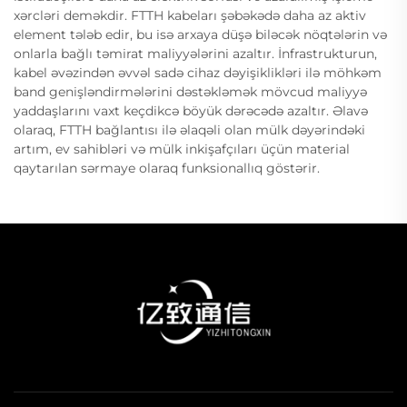
xərcləri deməkdir. FTTH kabeları şəbəkədə daha az aktiv
element tələb edir, bu isə arxaya düşə biləcək nöqtələrin və
onlarla bağlı təmirat maliyyələrini azaltır. İnfrastrukturun,
kabel əvəzindən əvvəl sadə cihaz dəyişiklikləri ilə möhkəm
band genişləndirmələrini dəstəkləmək mövcud maliyyə
yaddaşlarını vaxt keçdikcə böyük dərəcədə azaltır. Əlavə
olaraq, FTTH bağlantısı ilə əlaqəli olan mülk dəyərindəki
artım, ev sahibləri və mülk inkişafçıları üçün material
qaytarılan sərmaye olaraq funksionallıq göstərir.