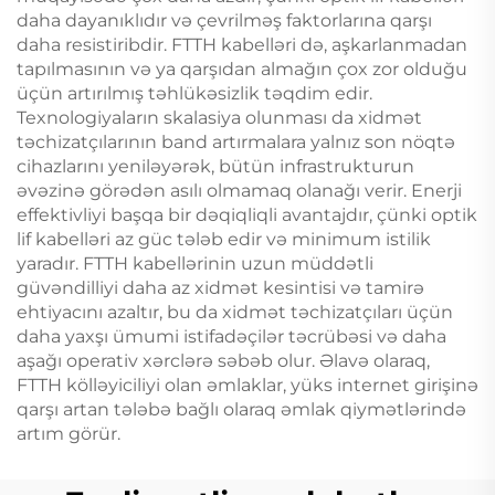
daha dayanıklıdır və çevrilməş faktorlarına qarşı
daha resistiribdir. FTTH kabelləri də, aşkarlanmadan
tapılmasının və ya qarşıdan almağın çox zor olduğu
üçün artırılmış təhlükəsizlik təqdim edir.
Texnologiyaların skalasiya olunması da xidmət
təchizatçılarının band artırmalara yalnız son nöqtə
cihazlarını yeniləyərək, bütün infrastrukturun
əvəzinə görədən asılı olmamaq olanağı verir. Enerji
effektivliyi başqa bir dəqiqliqli avantajdır, çünki optik
lif kabelləri az güc tələb edir və minimum istilik
yaradır. FTTH kabellərinin uzun müddətli
güvəndilliyi daha az xidmət kesintisi və tamirə
ehtiyacını azaltır, bu da xidmət təchizatçıları üçün
daha yaxşı ümumi istifadəçilər təcrübəsi və daha
aşağı operativ xərclərə səbəb olur. Əlavə olaraq,
FTTH kölləyiciliyi olan əmlaklar, yüks internet girişinə
qarşı artan tələbə bağlı olaraq əmlak qiymətlərində
artım görür.