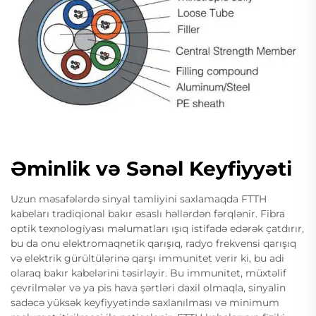
Əminlik və Sənəl Keyfiyyəti
Uzun məsafələrdə sinyal tamliyini saxlamaqda FTTH
kabeları tradiqional bakır əsaslı həllərdən fərqlənir. Fibra
optik texnologiyası məlumatları ışıq istifadə edərək çatdırır,
bu da onu elektromaqnetik qarışıq, radyo frekvensi qarışıq
və elektrik gürültülərinə qarşı immunitet verir ki, bu adi
olaraq bakır kabelərini təsirləyir. Bu immunitet, müxtəlif
çevrilmələr və ya pis hava şərtləri daxil olmaqla, sinyalin
sadəcə yüksək keyfiyyətində saxlanılması və minimum