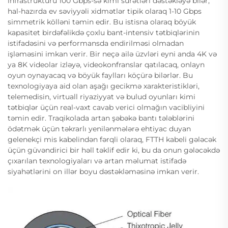
infrastrukturu 100 Gbps-sə kimi sürətləri dəstəkləyə bilər,
hal-hazırda ev səviyyəli xidmətlər tipik olaraq 1-10 Gbps
simmetrik kölləni təmin edir. Bu istisna olaraq böyük
kapasitet birdəfəlikdə çoxlu bant-intensiv tətbiqlərinin
istifadəsini və performansda endirilməsi olmadan
işləməsini imkan verir. Bir neçə ailə üzvləri eyni anda 4K və
ya 8K videolar izləyə, videokonfranslar qatılacaq, onlayn
oyun oynayacaq və böyük faylları köçürə bilərlər. Bu
texnologiyaya aid olan aşağı gecikmə xarakteristikləri,
telemedisin, virtuall riyaziyyat və bulud oyunları kimi
tətbiqlər üçün real-vaxt cavab verici olmağın vacibliyini
təmin edir. Traqikolada artan şəbəkə bantı tələblərini
ödətmək üçün təkrarlı yenilənmələrə ehtiyac duyan
gelenekçi mis kabelindən fərqli olaraq, FTTH kabeli gələcək
üçün güvəndirici bir həll təklif edir ki, bu da onun gələcəkdə
çıxarılan texnologiyaları və artan məlumat istifadə
siyahətlərini on illər boyu dəstəkləməsinə imkan verir.