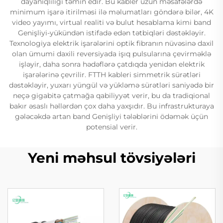
dayanıqlılığı təmin edir. Bu kabler uzun məsafələrdə
minimum işarə itirilməsi ilə məlumatları göndərə bilər, 4K
video yayımı, virtual realiti və bulut hesablama kimi band
Genişliyi-yükündən istifadə edən tətbiqləri dəstəkləyir.
Texnologiya elektrik işarələrini optik fibranın nüvəsinə daxil
olan ümumi daxili reversiyada işıq pulsularına çevirməklə
işləyir, daha sonra hədəflərə çatdıqda yenidən elektrik
işarələrinə çevrilir. FTTH kableri simmetrik sürətləri
dəstəkləyir, yuxarı yüngül və yükləmə sürətləri saniyədə bir
neçə gigabitə çatmağa qabiliyyət verir, bu da tradiqional
bakır əsaslı həllərdən çox daha yaxşıdır. Bu infrastrukturaya
gələcəkdə artan band Genişliyi tələblərini ödəmək üçün
potensial verir.
Yeni məhsul tövsiyələri