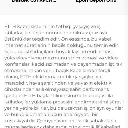
Dəstək GJYXFCH
Epon Gepon Onu
Optik Kabl
FTTH kabel sisteminin tətbiqi, yaşayış və iş
istifadəçiləri üçün nümrələnə bilməz çoxsaylı
üstünlüklər təqdim edir. Ən əsasında, bu kabel
internet sürətlərinin bədilsiz olduğunu təmin edir
ki, bu da istifadəçilərin böyük faylları endirilməsi,
yüks okeynivma məzmunu strim etməsi və video
konfransları keçid sızılmadan və dayanmadan iştirak
etməsinə imkan verir. Traqik kabellərdən fərqli
olaraq, FTTH elektromaqnetik qarışıqlıqlara
maraqlıdır, hava şəraitindən və ya yaxın elektrik
cihazlarından asılı olmayaraq sabit performans
göstərir. FTTH bağlantılının simmetrik doğası ilə
istifadəçilər yükləmə prosesini endirmək kimi sürətli
yerinə yetirə bilirlər, bu da uzaktan iş, onlayn oyunlar
və bulud xidmətləri üçün əhəmiyyətli bir
xüsusiyyətdir. Qoruyan xərcləri traqik şəbəkələrlə
müqayisədə çox daha azdır, çünki optik lif kabelləri