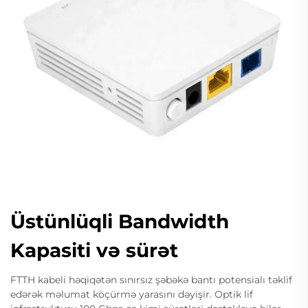
Üstünlüqli Bandwidth
Kapasiti və sürət
FTTH kabeli həqiqətən sınırsız şəbəkə bantı potensialı təklif
edərək məlumat köçürmə yarasını dəyişir. Optik lif