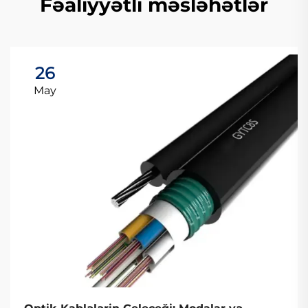
Fəaliyyətli məsləhətlər
26
May