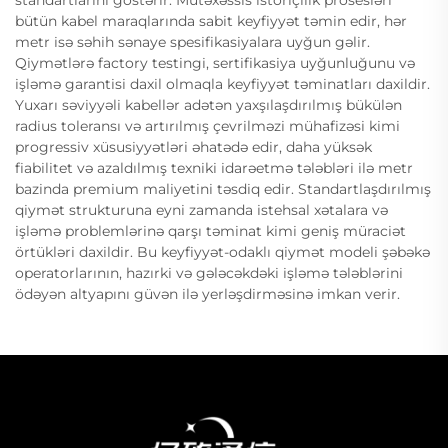
standartlarını göstərir. Mütəxəssis istoriçilik prosesləri
bütün kabel maraqlarında sabit keyfiyyət təmin edir, hər
metr isə səhih sənaye spesifikasiyalara uyğun gəlir.
Qiymətlərə factory testingi, sertifikasiya uyğunluğunu və
işləmə garantisi daxil olmaqla keyfiyyət təminatları daxildir.
Yuxarı səviyyəli kabellər adətən yaxşılaşdırılmış bükülən
radius toleransı və artırılmış çevrilməzi mühafizəsi kimi
progressiv xüsusiyyətləri əhatədə edir, daha yüksək
fiabilitet və azaldılmış texniki idarəetmə tələbləri ilə metr
bazinda premium maliyetini təsdiq edir. Standartlaşdırılmış
qiymət strukturuna eyni zamanda istehsal xətalara və
işləmə problemlərinə qarşı təminat kimi geniş müraciət
örtükləri daxildir. Bu keyfiyyət-odaklı qiymət modeli şəbəkə
operatorlarının, hazırki və gələcəkdəki işləmə tələblərini
ödəyən altyapını güvən ilə yerləşdirməsinə imkan verir.