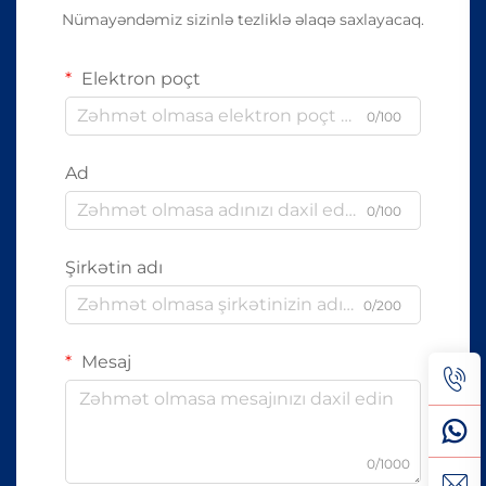
Nümayəndəmiz sizinlə tezliklə əlaqə saxlayacaq.
Elektron poçt
0/100
Ad
0/100
Şirkətin adı
0/200
Mesaj
0/1000