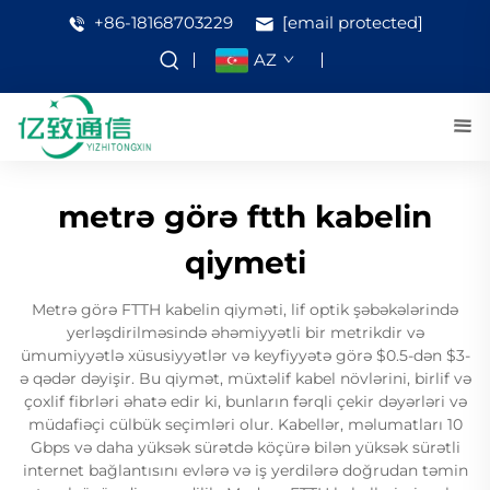
+86-18168703229
[email protected]
AZ
metrə görə ftth kabelin
qiymeti
Metrə görə FTTH kabelin qiyməti, lif optik şəbəkələrində
yerləşdirilməsində əhəmiyyətli bir metrikdir və
ümumiyyətlə xüsusiyyətlər və keyfiyyətə görə $0.5-dən $3-
ə qədər dəyişir. Bu qiymət, müxtəlif kabel növlərini, birlif və
çoxlif fibrləri əhatə edir ki, bunların fərqli çekir dəyərləri və
müdafiəçi cülbük seçimləri olur. Kabellər, məlumatları 10
Gbps və daha yüksək sürətdə köçürə bilən yüksək sürətli
internet bağlantısını evlərə və iş yerdilərə doğrudan təmin