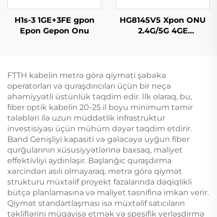
H1s-3 1GE+3FE gpon
HG8145V5 Xpon ONU
Epon Gepon Onu
2.4G/5G 4GE
4Antennas
FTTH kabelin metrə görə qiyməti şəbəkə
operatorları və quraşdırıcıları üçün bir neçə
əhəmiyyətli üstünlük təqdim edir. İlk olaraq, bu,
fiber optik kabelin 20-25 il boyu minimum təmir
tələbləri ilə uzun müddətlik infrastruktur
investisiyası üçün mühüm dəyər təqdim etdirir.
Band Genişliyi kapasiti və gələcəyə uyğun fiber
qurğularının xüsusiyyətlərinə baxsaq, maliyet
effektivliyi aydınlaşır. Başlanğıc quraşdırma
xərcindən asılı olmayaraq, metrə görə qiymət
strukturu müxtəlif proyekt fazalarında dəqiqlikli
bütçə planlamasına və maliyet təsnifinə imkan verir.
Qiymət standartlaşması isə müxtəlif satıcıların
təkliflərini müqayisə etmək və spesifik yerləşdirmə