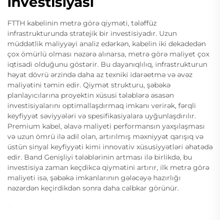
investisiyası
FTTH kabelinin metrə görə qiyməti, tələffüz
infrastrukturunda stratejik bir investisiyadır. Uzun
müddətlik maliyyəyi analiz edərkən, kabelin iki dekadedən
çox ömürlü olması nəzərə alınarsa, metrə görə maliyet çox
iqtisadi olduğunu göstərir. Bu dayanıqlılıq, infrastrukturun
həyat dövrü ərzində daha az texniki idarəetmə və əvəz
maliyətini təmin edir. Qiymət strukturu, şəbəkə
planlayıcılarına proyektin xüsusi tələblərə əsasən
investisiyalarını optimallaşdırmaq imkanı verirək, fərqli
keyfiyyət səviyyələri və spesifikasiyalara uyğunlaşdırılır.
Premium kabel, əlavə maliyeti performansın yaxşılaşması
və uzun ömrü ilə adil olan, artırılmış məxniyyət qarışıq və
üstün sinyal keyfiyyəti kimi innovativ xüsusiyyətləri əhatədə
edir. Band Genişliyi tələblərinin artması ilə birlikdə, bu
investisiya zaman keçdikcə qiymətini artırır, ilk metrə görə
maliyeti isə, şəbəkə imkanlarının gələcəyə hazırlığı
nəzərdən keçirdikdən sonra daha cəlbkar görünür.