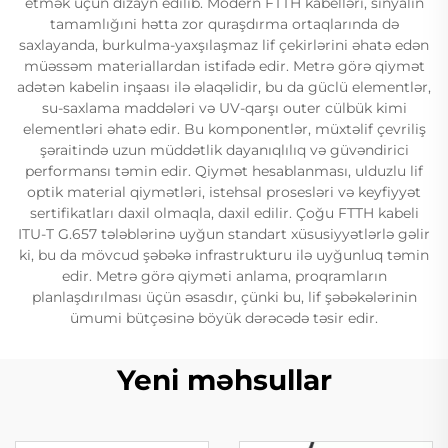
etmək üçün dizayn edilib. Modern FTTH kabelləri, sinyalın
tamamlığıni hətta zor quraşdırma ortaqlarında də
saxlayanda, burkulma-yaxşılaşmaz lif çekirlərini əhatə edən
müəssəm materiallardan istifadə edir. Metrə görə qiymət
adətən kabelin inşaası ilə əlaqəlidir, bu da güclü elementlər,
su-saxlama maddələri və UV-qarşı outer cülbük kimi
elementləri əhatə edir. Bu komponentlər, müxtəlif çevriliş
şəraitində uzun müddətlik dayanıqlılıq və güvəndirici
performansı təmin edir. Qiymət hesablanması, ulduzlu lif
optik material qiymətləri, istehsal prosesləri və keyfiyyət
sertifikatları daxil olmaqla, daxil edilir. Çoğu FTTH kabeli
ITU-T G.657 tələblərinə uyğun standart xüsusiyyətlərlə gəlir
ki, bu da mövcud şəbəkə infrastrukturu ilə uyğunluq təmin
edir. Metrə görə qiyməti anlama, proqramların
planlaşdırılması üçün əsasdır, çünki bu, lif şəbəkələrinin
ümumi bütçəsinə böyük dərəcədə təsir edir.
Yeni məhsullar