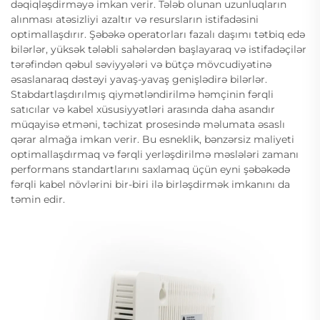
dəqiqləşdirməyə imkan verir. Tələb olunan uzunluqların
alınması atəsizliyi azaltır və resursların istifadəsini
optimallaşdırır. Şəbəkə operatorları fazalı daşımı tətbiq edə
bilərlər, yüksək tələbli sahələrdən başlayaraq və istifadəçilər
tərəfindən qəbul səviyyələri və bütçə mövcudiyətinə
əsaslanaraq dəstəyi yavaş-yavaş genişlədirə bilərlər.
Stabdartlaşdırılmış qiymətləndirilmə həmçinin fərqli
satıcılar və kabel xüsusiyyətləri arasında daha asandır
müqayisə etməni, təchizat prosesində məlumata əsaslı
qərar almağa imkan verir. Bu esneklik, bənzərsiz maliyeti
optimallaşdırmaq və fərqli yerləşdirilmə məslələri zamanı
performans standartlarını saxlamaq üçün eyni şəbəkədə
fərqli kabel növlərini bir-biri ilə birləşdirmək imkanını da
təmin edir.