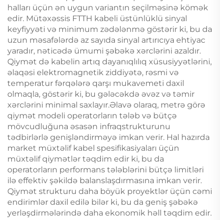
halları üçün ən uygun variantın seçilməsinə kömək
edir. Mütəxəssis FTTH kabeli üstünlüklü sinyal
keyfiyyəti və minimum zədələnmə göstərir ki, bu da
uzun məsafələrdə az sayıda sinyal artırıcıya ehtiyac
yaradır, nəticədə ümumi şəbəkə xərclərini azaldır.
Qiymət də kabelin artıq dayanıqlılıq xüsusiyyətlərini,
əlaqəsi elektromagnetik ziddiyətə, rəsmi və
temperatur fərqələrə qarşı mukavemeti daxil
olmaqla, göstərir ki, bu gələcəkdə əvəz və təmir
xərclərini minimal saxlayır.Əlavə olaraq, metrə görə
qiymət modeli operatorların tələb və bütçə
mövcudluğuna əsasən infraqstrukturunu
tədbirlərlə genişləndirməyə imkan verir. Hal hazırda
market müxtəlif kabel spesifikasiyaları üçün
müxtəlif qiymətlər təqdim edir ki, bu da
operatorların performans tələblərini bütçə limitləri
ilə effektiv şəkildə balanslaşdırmasına imkan verir.
Qiymət strukturu daha böyük proyektlər üçün cəmi
endirimlər daxil edilə bilər ki, bu da geniş şəbəkə
yerləşdirmələrində daha ekonomik həll təqdim edir.