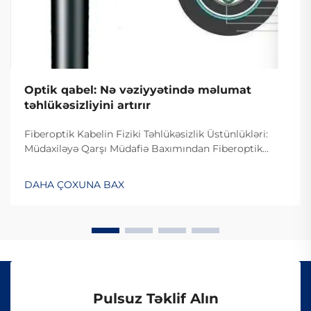
Optik qabel: Nə vəziyyətində məlumat
təhlükəsizliyini artırır
Fiberoptik Kabelin Fiziki Təhlükəsizlik Üstünlükləri:
Müdaxiləyə Qarşı Müdafiə Baxımından Fiberoptik
Kabelin Dizaynı. Fiberoptik kabelin müdaxiləyə
davamlı olması səbəbiylə onlardan istifadə edilməsi
DAHA ÇOXUNA BAX
çətindir, çünki onlar elektrik siqnalları ilə deyil, işıq
vasitəsilə məlumat ötürürlər...
Pulsuz Təklif Alın