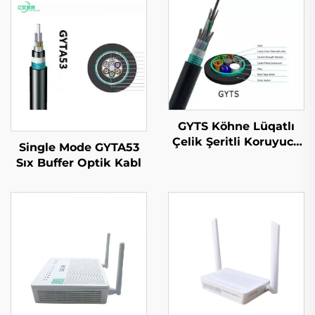
GYTS Köhne Lüqatlı
Çelik Şeritli Koruyucu
Single Mode GYTA53
(CST) Kabeli
Sıx Buffer Optik Kabl