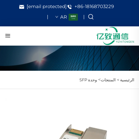
[email protected]
+86-18168703229
AR
>
الرئيسية >
المنتجات
وحدة SFP