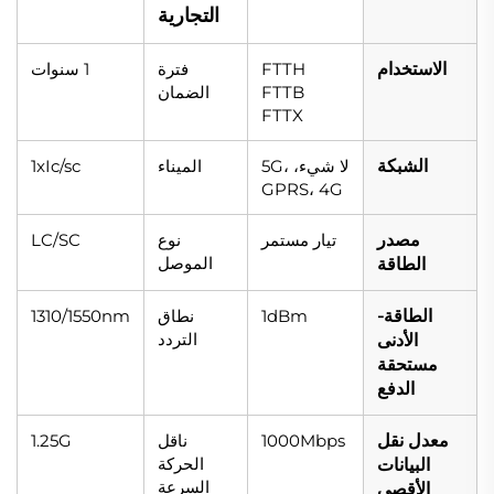
التجارية
الاستخدام
FTTH
فترة
1 سنوات
FTTB
الضمان
FTTX
الشبكة
لا شيء، 5G،
الميناء
1xIc/sc
GPRS، 4G
مصدر
تيار مستمر
نوع
LC/SC
الموصل
الطاقة
الطاقة-
1dBm
نطاق
1310/1550nm
التردد
الأدنى
مستحقة
الدفع
معدل نقل
1000Mbps
ناقل
1.25G
الحركة
البيانات
السرعة
الأقصى